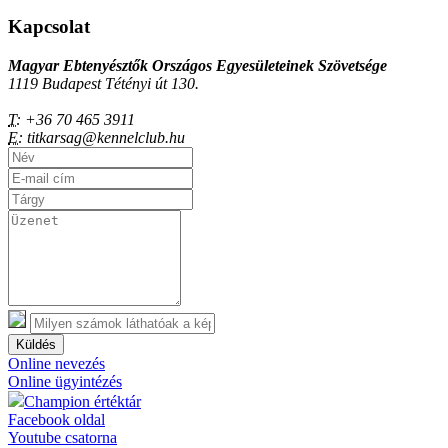
Kapcsolat
Magyar Ebtenyésztők Országos Egyesületeinek Szövetsége
1119 Budapest Tétényi út 130.
T:
+36 70 465 3911
E:
titkarsag@kennelclub.hu
Küldés
Online nevezés
Online ügyintézés
Champion értéktár
Facebook oldal
Youtube csatorna