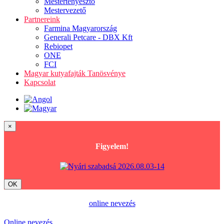
Mestertenyésztő
Mestervezető
Partnereink
Farmina Magyarország
Generali Petcare - DBX Kft
Rebiopet
ONE
FCI
Magyar kutyafajták Tanösvénye
Kapcsolat
×
Figyelem!
OK
online nevezés
Online nevezés