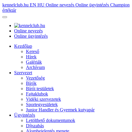
kennelclub.hu
EN
HU
Online nevezés
Online ügyintézés
Champion
értéktár
Online nevezés
Online ügyintézés
Kezdőlap
Kereső
Hírek
Galériák
Archívum
Szervezet
Vezetőség
Bírók
Bírói testületek
Fajtaklubok
Vidéki szervezetek
Sportegyesületek
Junior Handler és Gyermek kutyapár
Ügyintézés
Letölthető dokumentumok
Díjszabás
Alombejelentés menete