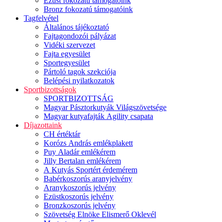
Ezüst fokozatú támogatóink
Bronz fokozatú támogatóink
Tagfelvétel
Általános tájékoztató
Fajtagondozói pályázat
Vidéki szervezet
Fajta egyesület
Sportegyesület
Pártoló tagok szekciója
Belépési nyilatkozatok
Sportbizottságok
SPORTBIZOTTSÁG
Magyar Pásztorkutyák Világszövetsége
Magyar kutyafajták Agility csapata
Díjazottaink
CH értéktár
Korózs András emlékplakett
Puy Aladár emlékérem
Jilly Bertalan emlékérem
A Kutyás Sportért érdemérem
Babérkoszorús aranyjelvény
Aranykoszorús jelvény
Ezüstkoszorús jelvény
Bronzkoszorús jelvény
Szövetség Elnöke Elismerő Oklevél