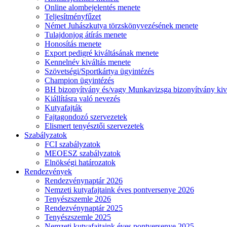
Online alombejelentés menete
Teljesítményfűzet
Német Juhászkutya törzskönyvezésének menete
Tulajdonjog átírás menete
Honosítás menete
Export pedigré kiváltásának menete
Kennelnév kiváltás menete
Szövetségi/Sportkártya ügyintézés
Champion ügyintézés
BH bizonyítvány és/vagy Munkavizsga bizonyítvány kiv
Kiállításra való nevezés
Kutyafajták
Fajtagondozó szervezetek
Elismert tenyésztői szervezetek
Szabályzatok
FCI szabályzatok
MEOESZ szabályzatok
Elnökségi határozatok
Rendezvények
Rendezvénynaptár 2026
Nemzeti kutyafajtaink éves pontversenye 2026
Tenyészszemle 2026
Rendezvénynaptár 2025
Tenyészszemle 2025
Nemzeti kutyafajtaink éves pontversenye 2025