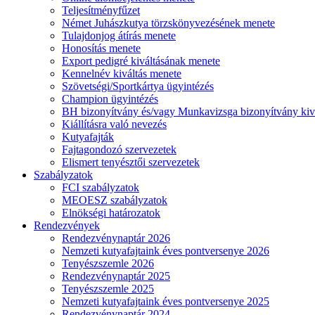
Teljesítményfűzet
Német Juhászkutya törzskönyvezésének menete
Tulajdonjog átírás menete
Honosítás menete
Export pedigré kiváltásának menete
Kennelnév kiváltás menete
Szövetségi/Sportkártya ügyintézés
Champion ügyintézés
BH bizonyítvány és/vagy Munkavizsga bizonyítvány kiv
Kiállításra való nevezés
Kutyafajták
Fajtagondozó szervezetek
Elismert tenyésztői szervezetek
Szabályzatok
FCI szabályzatok
MEOESZ szabályzatok
Elnökségi határozatok
Rendezvények
Rendezvénynaptár 2026
Nemzeti kutyafajtaink éves pontversenye 2026
Tenyészszemle 2026
Rendezvénynaptár 2025
Tenyészszemle 2025
Nemzeti kutyafajtaink éves pontversenye 2025
Rendezvénynaptár 2024