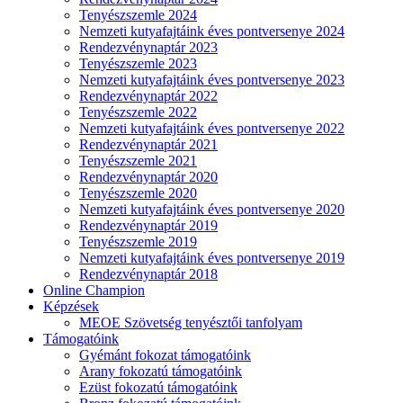
Tenyészszemle 2024
Nemzeti kutyafajtáink éves pontversenye 2024
Rendezvénynaptár 2023
Tenyészszemle 2023
Nemzeti kutyafajtáink éves pontversenye 2023
Rendezvénynaptár 2022
Tenyészszemle 2022
Nemzeti kutyafajtáink éves pontversenye 2022
Rendezvénynaptár 2021
Tenyészszemle 2021
Rendezvénynaptár 2020
Tenyészszemle 2020
Nemzeti kutyafajtáink éves pontversenye 2020
Rendezvénynaptár 2019
Tenyészszemle 2019
Nemzeti kutyafajtáink éves pontversenye 2019
Rendezvénynaptár 2018
Online Champion
Képzések
MEOE Szövetség tenyésztői tanfolyam
Támogatóink
Gyémánt fokozat támogatóink
Arany fokozatú támogatóink
Ezüst fokozatú támogatóink