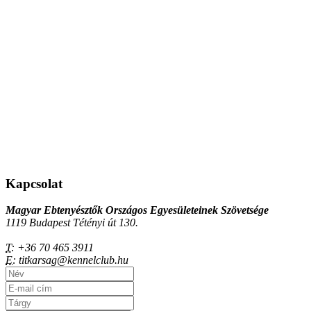
Kapcsolat
Magyar Ebtenyésztők Országos Egyesületeinek Szövetsége
1119 Budapest Tétényi út 130.
T:
+36 70 465 3911
E:
titkarsag@kennelclub.hu