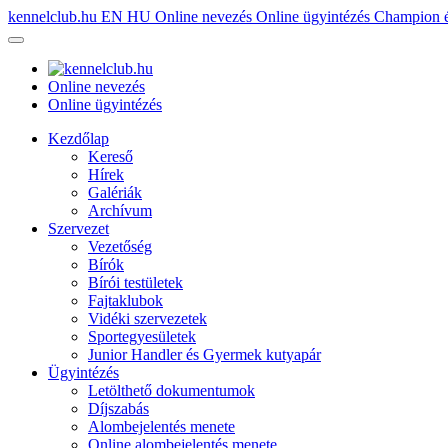
kennelclub.hu
EN
HU
Online nevezés
Online ügyintézés
Champion é
Online nevezés
Online ügyintézés
Kezdőlap
Kereső
Hírek
Galériák
Archívum
Szervezet
Vezetőség
Bírók
Bírói testületek
Fajtaklubok
Vidéki szervezetek
Sportegyesületek
Junior Handler és Gyermek kutyapár
Ügyintézés
Letölthető dokumentumok
Díjszabás
Alombejelentés menete
Online alombejelentés menete