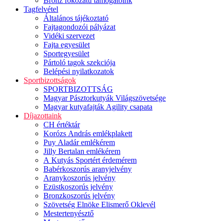
Bronz fokozatú támogatóink
Tagfelvétel
Általános tájékoztató
Fajtagondozói pályázat
Vidéki szervezet
Fajta egyesület
Sportegyesület
Pártoló tagok szekciója
Belépési nyilatkozatok
Sportbizottságok
SPORTBIZOTTSÁG
Magyar Pásztorkutyák Világszövetsége
Magyar kutyafajták Agility csapata
Díjazottaink
CH értéktár
Korózs András emlékplakett
Puy Aladár emlékérem
Jilly Bertalan emlékérem
A Kutyás Sportért érdemérem
Babérkoszorús aranyjelvény
Aranykoszorús jelvény
Ezüstkoszorús jelvény
Bronzkoszorús jelvény
Szövetség Elnöke Elismerő Oklevél
Mestertenyésztő