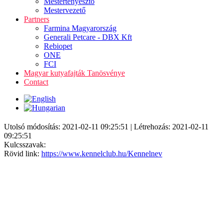
Mestertenyésztő
Mestervezető
Partners
Farmina Magyarország
Generali Petcare - DBX Kft
Rebiopet
ONE
FCI
Magyar kutyafajták Tanösvénye
Contact
Utolsó módosítás: 2021-02-11 09:25:51 | Létrehozás: 2021-02-11
09:25:51
Kulcsszavak:
Rövid link:
https://www.kennelclub.hu/Kennelnev