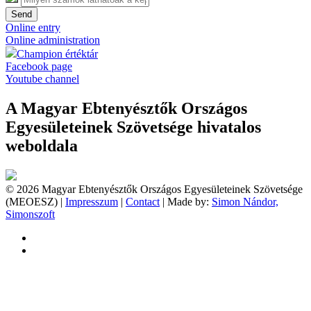
Send
Online entry
Online administration
Champion értéktár
Facebook page
Youtube channel
A Magyar Ebtenyésztők Országos
Egyesületeinek Szövetsége hivatalos
weboldala
© 2026 Magyar Ebtenyésztők Országos Egyesületeinek Szövetsége
(MEOESZ) |
Impresszum
|
Contact
| Made by:
Simon Nándor,
Simonszoft