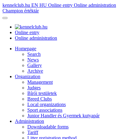
kennelclub.hu
EN
HU
Online entry
Online administration
Champion értéktár
Online entry
Online administration
Homepage
Search
News
Gallery
Archive
Organization
Management
Judges
Bírói testületek
Breed Clubs
Local organizations
Sport associations
Junior Handler és Gyermek kutyapár
Administration
Downloadable forms
Tariff
Litter registration method