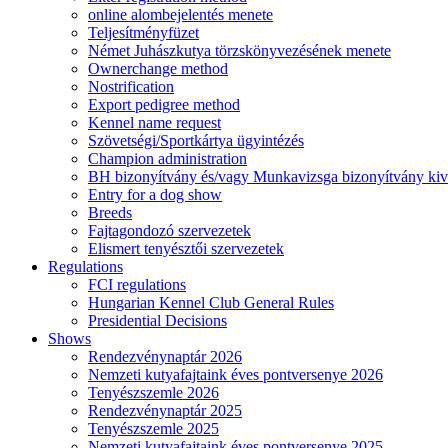
online alombejelentés menete
Teljesítményfüzet
Német Juhászkutya törzskönyvezésének menete
Ownerchange method
Nostrification
Export pedigree method
Kennel name request
Szövetségi/Sportkártya ügyintézés
Champion administration
BH bizonyítvány és/vagy Munkavizsga bizonyítvány kiv
Entry for a dog show
Breeds
Fajtagondozó szervezetek
Elismert tenyésztői szervezetek
Regulations
FCI regulations
Hungarian Kennel Club General Rules
Presidential Decisions
Shows
Rendezvénynaptár 2026
Nemzeti kutyafajtaink éves pontversenye 2026
Tenyészszemle 2026
Rendezvénynaptár 2025
Tenyészszemle 2025
Nemzeti kutyafajtaink éves pontversenye 2025