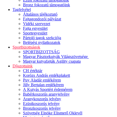
Ezüst fokozatú támogatóink
Bronz fokozatú támogatóink
Tagfelvétel
Általános tájékoztató
Fajtagondozói pályázat
Vidéki szervezet
Fajta egyesület
Sportegyesület
Pártoló tagok szekciója
Belépési nyilatkozatok
Sportbizottságok
SPORTBIZOTTSÁG
Magyar Pásztorkutyák Világszövetsége
Magyar kutyafajták Agility csapata
Díjazottaink
CH értéktár
Korózs András emlékplakett
Puy Aladár emlékérem
Jilly Bertalan emlékérem
A Kutyás Sportért érdemérem
Babérkoszorús aranyjelvény
Aranykoszorús jelvény
Ezüstkoszorús jelvény
Bronzkoszorús jelvény
Szövetség Elnöke Elismerő Oklevél