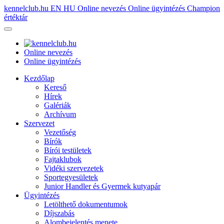
kennelclub.hu
EN
HU
Online nevezés
Online ügyintézés
Champion
értéktár
Online nevezés
Online ügyintézés
Kezdőlap
Kereső
Hírek
Galériák
Archívum
Szervezet
Vezetőség
Bírók
Bírói testületek
Fajtaklubok
Vidéki szervezetek
Sportegyesületek
Junior Handler és Gyermek kutyapár
Ügyintézés
Letölthető dokumentumok
Díjszabás
Alombejelentés menete