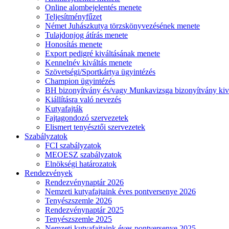
Online alombejelentés menete
Teljesítményfűzet
Német Juhászkutya törzskönyvezésének menete
Tulajdonjog átírás menete
Honosítás menete
Export pedigré kiváltásának menete
Kennelnév kiváltás menete
Szövetségi/Sportkártya ügyintézés
Champion ügyintézés
BH bizonyítvány és/vagy Munkavizsga bizonyítvány kiv
Kiállításra való nevezés
Kutyafajták
Fajtagondozó szervezetek
Elismert tenyésztői szervezetek
Szabályzatok
FCI szabályzatok
MEOESZ szabályzatok
Elnökségi határozatok
Rendezvények
Rendezvénynaptár 2026
Nemzeti kutyafajtaink éves pontversenye 2026
Tenyészszemle 2026
Rendezvénynaptár 2025
Tenyészszemle 2025
Nemzeti kutyafajtaink éves pontversenye 2025