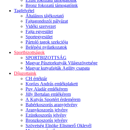
Ezüst fokozatú támogatóink
Bronz fokozatú támogatóink
Tagfelvétel
Általános tájékoztató
Fajtagondozói pályázat
Vidéki szervezet
Fajta egyesület
Sportegyesület
Pártoló tagok szekciója
Belépési nyilatkozatok
Sportbizottságok
SPORTBIZOTTSÁG
Magyar Pásztorkutyák Világszövetsége
Magyar kutyafajták Agility csapata
Díjazottaink
CH értéktár
Korózs András emlékplakett
Puy Aladár emlékérem
Jilly Bertalan emlékérem
A Kutyás Sportért érdemérem
Babérkoszorús aranyjelvény
Aranykoszorús jelvény
Ezüstkoszorús jelvény
Bronzkoszorús jelvény
Szövetség Elnöke Elismerő Oklevél