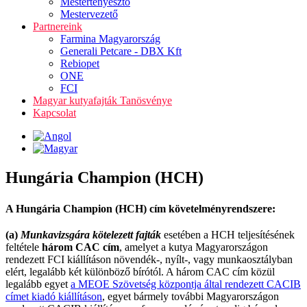
Mestertenyésztő
Mestervezető
Partnereink
Farmina Magyarország
Generali Petcare - DBX Kft
Rebiopet
ONE
FCI
Magyar kutyafajták Tanösvénye
Kapcsolat
Hungária Champion (HCH)
A Hungária Champion (HCH) cím követelményrendszere:
(a)
Munkavizsgára kötelezett fajták
esetében a HCH teljesítésének
feltétele
három CAC cím
, amelyet a kutya Magyarországon
rendezett FCI kiállításon növendék-, nyílt-, vagy munkaosztályban
elért, legalább két különböző bírótól. A három CAC cím közül
legalább egyet
a MEOE Szövetség központja által rendezett CACIB
címet kiadó kiállításon
, egyet bármely további Magyarországon