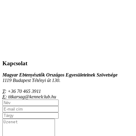
Kapcsolat
Magyar Ebtenyésztők Országos Egyesületeinek Szövetsége
1119 Budapest Tétényi út 130.
T:
+36 70 465 3911
E:
titkarsag@kennelclub.hu