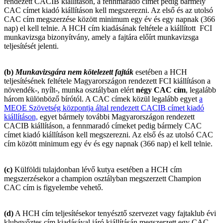
rendezett CACIB kiállításon, a fennmaradó címet pedig bármely
CAC címet kiadó kiállításon kell megszerezni. Az első és az utolsó
CAC cím megszerzése között minimum egy év és egy napnak (366
nap) el kell telnie. A HCH cím kiadásának feltétele a kiállított FCI
munkavizsga bizonyítvány, amely a fajtára előírt munkavizsga
teljesítését jelenti.
(b)
Munkavizsgára nem kötelezett fajták
esetében a HCH
teljesítésének feltétele Magyarországon rendezett FCI kiállításon a
növendék-, nyílt-, munka osztályban elért
négy CAC cím
, legalább
három különböző bírótól. A CAC címek közül legalább egyet
a
MEOE Szövetség központja által rendezett CACIB címet kiadó
kiállításon,
egyet bármely további Magyarországon rendezett
CACIB kiállításon, a fennmaradó címeket pedig bármely CAC
címet kiadó kiállításon kell megszerezni. Az első és az utolsó CAC
cím között minimum egy év és egy napnak (366 nap) el kell telnie.
(c)
Külföldi tulajdonban lévő kutya esetében a HCH cím
megszerzésekor a champion osztályban megszerzett Champion
CAC cím is figyelembe vehető.
(d)
A HCH cím teljesítésekor tenyésztő szervezet vagy fajtaklub évi
klubgyőztes cím kiadásával járó kiállításán megszerzett egy CAC