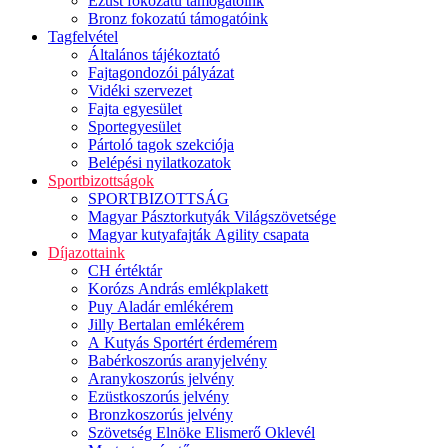
Ezüst fokozatú támogatóink
Bronz fokozatú támogatóink
Tagfelvétel
Általános tájékoztató
Fajtagondozói pályázat
Vidéki szervezet
Fajta egyesület
Sportegyesület
Pártoló tagok szekciója
Belépési nyilatkozatok
Sportbizottságok
SPORTBIZOTTSÁG
Magyar Pásztorkutyák Világszövetsége
Magyar kutyafajták Agility csapata
Díjazottaink
CH értéktár
Korózs András emlékplakett
Puy Aladár emlékérem
Jilly Bertalan emlékérem
A Kutyás Sportért érdemérem
Babérkoszorús aranyjelvény
Aranykoszorús jelvény
Ezüstkoszorús jelvény
Bronzkoszorús jelvény
Szövetség Elnöke Elismerő Oklevél