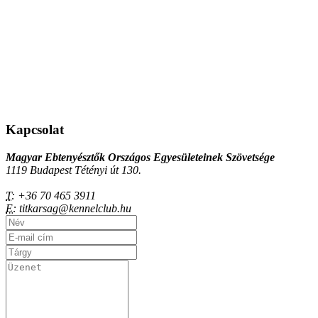
Kapcsolat
Magyar Ebtenyésztők Országos Egyesületeinek Szövetsége
1119 Budapest Tétényi út 130.
T:
+36 70 465 3911
E:
titkarsag@kennelclub.hu