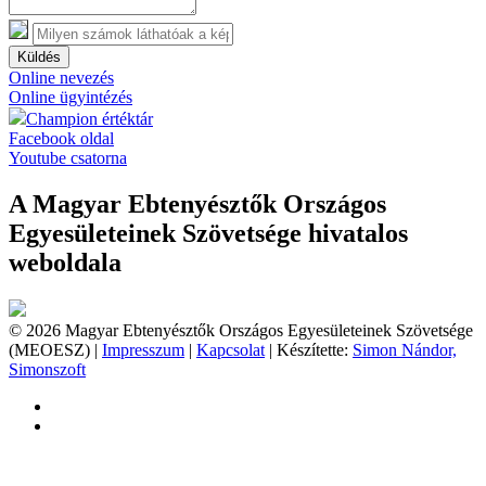
Küldés
Online nevezés
Online ügyintézés
Champion értéktár
Facebook oldal
Youtube csatorna
A Magyar Ebtenyésztők Országos
Egyesületeinek Szövetsége hivatalos
weboldala
© 2026 Magyar Ebtenyésztők Országos Egyesületeinek Szövetsége
(MEOESZ) |
Impresszum
|
Kapcsolat
| Készítette:
Simon Nándor,
Simonszoft