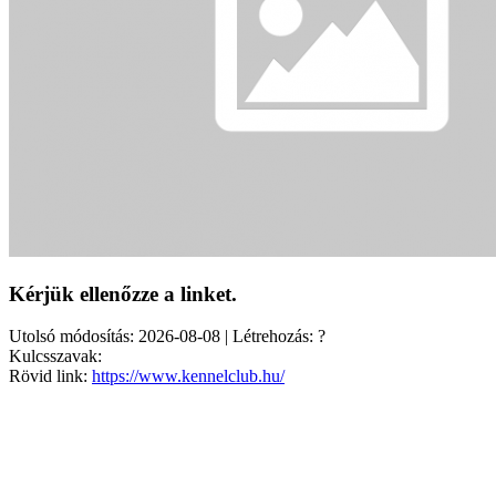
Kérjük ellenőzze a linket.
Utolsó módosítás: 2026-08-08 | Létrehozás: ?
Kulcsszavak:
Rövid link:
https://www.kennelclub.hu/