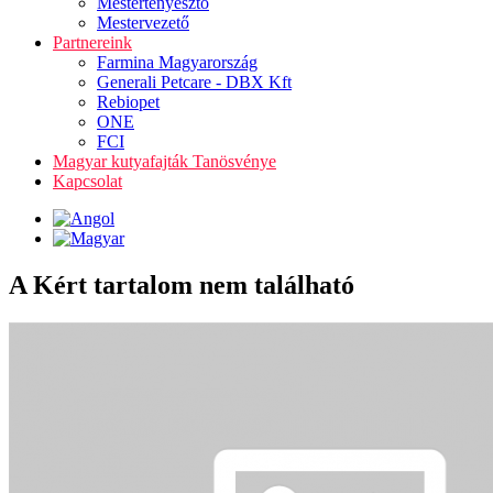
Mestertenyésztő
Mestervezető
Partnereink
Farmina Magyarország
Generali Petcare - DBX Kft
Rebiopet
ONE
FCI
Magyar kutyafajták Tanösvénye
Kapcsolat
A Kért tartalom nem található