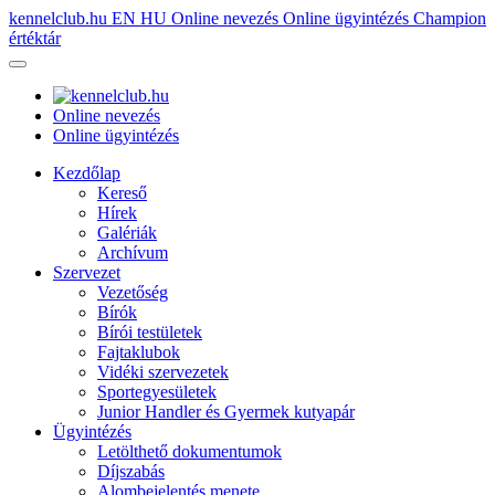
kennelclub.hu
EN
HU
Online nevezés
Online ügyintézés
Champion
értéktár
Online nevezés
Online ügyintézés
Kezdőlap
Kereső
Hírek
Galériák
Archívum
Szervezet
Vezetőség
Bírók
Bírói testületek
Fajtaklubok
Vidéki szervezetek
Sportegyesületek
Junior Handler és Gyermek kutyapár
Ügyintézés
Letölthető dokumentumok
Díjszabás
Alombejelentés menete