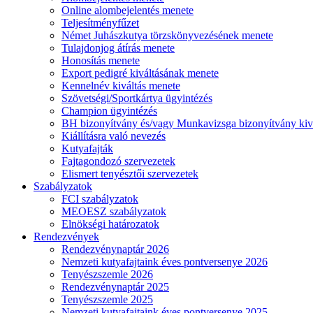
Online alombejelentés menete
Teljesítményfűzet
Német Juhászkutya törzskönyvezésének menete
Tulajdonjog átírás menete
Honosítás menete
Export pedigré kiváltásának menete
Kennelnév kiváltás menete
Szövetségi/Sportkártya ügyintézés
Champion ügyintézés
BH bizonyítvány és/vagy Munkavizsga bizonyítvány kiv
Kiállításra való nevezés
Kutyafajták
Fajtagondozó szervezetek
Elismert tenyésztői szervezetek
Szabályzatok
FCI szabályzatok
MEOESZ szabályzatok
Elnökségi határozatok
Rendezvények
Rendezvénynaptár 2026
Nemzeti kutyafajtaink éves pontversenye 2026
Tenyészszemle 2026
Rendezvénynaptár 2025
Tenyészszemle 2025
Nemzeti kutyafajtaink éves pontversenye 2025