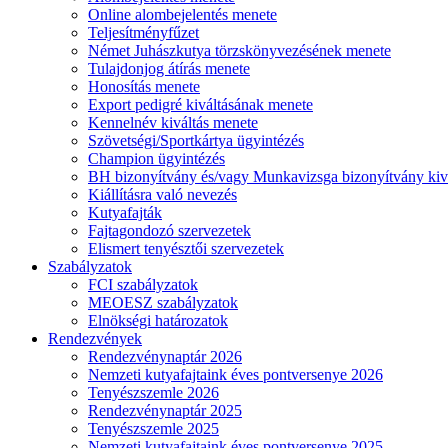
Online alombejelentés menete
Teljesítményfűzet
Német Juhászkutya törzskönyvezésének menete
Tulajdonjog átírás menete
Honosítás menete
Export pedigré kiváltásának menete
Kennelnév kiváltás menete
Szövetségi/Sportkártya ügyintézés
Champion ügyintézés
BH bizonyítvány és/vagy Munkavizsga bizonyítvány kiv
Kiállításra való nevezés
Kutyafajták
Fajtagondozó szervezetek
Elismert tenyésztői szervezetek
Szabályzatok
FCI szabályzatok
MEOESZ szabályzatok
Elnökségi határozatok
Rendezvények
Rendezvénynaptár 2026
Nemzeti kutyafajtaink éves pontversenye 2026
Tenyészszemle 2026
Rendezvénynaptár 2025
Tenyészszemle 2025
Nemzeti kutyafajtaink éves pontversenye 2025