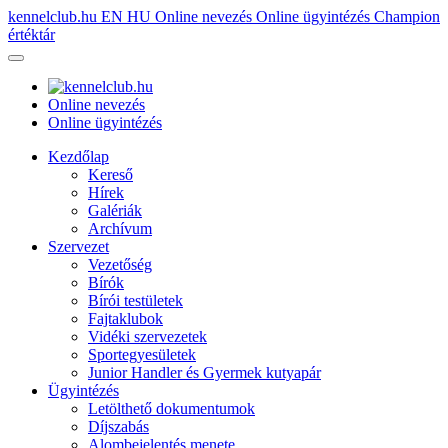
kennelclub.hu
EN
HU
Online nevezés
Online ügyintézés
Champion
értéktár
Online nevezés
Online ügyintézés
Kezdőlap
Kereső
Hírek
Galériák
Archívum
Szervezet
Vezetőség
Bírók
Bírói testületek
Fajtaklubok
Vidéki szervezetek
Sportegyesületek
Junior Handler és Gyermek kutyapár
Ügyintézés
Letölthető dokumentumok
Díjszabás
Alombejelentés menete