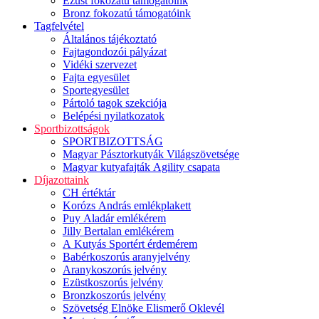
Ezüst fokozatú támogatóink
Bronz fokozatú támogatóink
Tagfelvétel
Általános tájékoztató
Fajtagondozói pályázat
Vidéki szervezet
Fajta egyesület
Sportegyesület
Pártoló tagok szekciója
Belépési nyilatkozatok
Sportbizottságok
SPORTBIZOTTSÁG
Magyar Pásztorkutyák Világszövetsége
Magyar kutyafajták Agility csapata
Díjazottaink
CH értéktár
Korózs András emlékplakett
Puy Aladár emlékérem
Jilly Bertalan emlékérem
A Kutyás Sportért érdemérem
Babérkoszorús aranyjelvény
Aranykoszorús jelvény
Ezüstkoszorús jelvény
Bronzkoszorús jelvény
Szövetség Elnöke Elismerő Oklevél