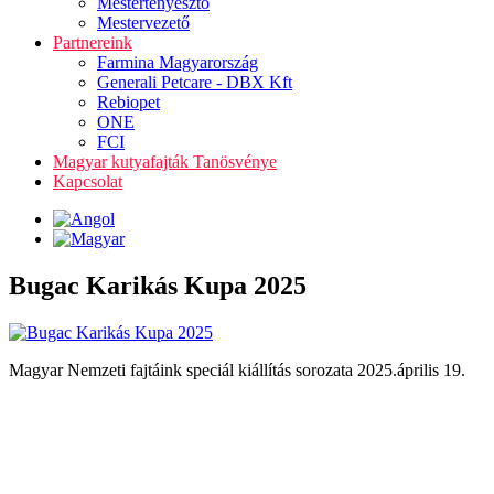
Mestertenyésztő
Mestervezető
Partnereink
Farmina Magyarország
Generali Petcare - DBX Kft
Rebiopet
ONE
FCI
Magyar kutyafajták Tanösvénye
Kapcsolat
Bugac Karikás Kupa 2025
Magyar Nemzeti fajtáink speciál kiállítás sorozata 2025.április 19.