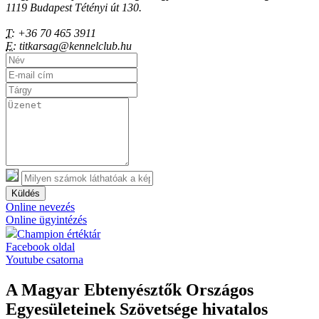
1119 Budapest Tétényi út 130.
T:
+36 70 465 3911
E:
titkarsag@kennelclub.hu
Küldés
Online nevezés
Online ügyintézés
Champion értéktár
Facebook oldal
Youtube csatorna
A Magyar Ebtenyésztők Országos
Egyesületeinek Szövetsége hivatalos