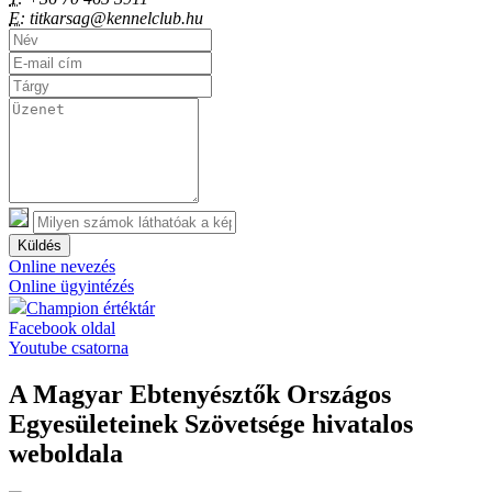
E:
titkarsag@kennelclub.hu
Küldés
Online nevezés
Online ügyintézés
Champion értéktár
Facebook oldal
Youtube csatorna
A Magyar Ebtenyésztők Országos
Egyesületeinek Szövetsége hivatalos
weboldala