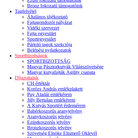
Ezüst fokozatú támogatóink
Bronz fokozatú támogatóink
Tagfelvétel
Általános tájékoztató
Fajtagondozói pályázat
Vidéki szervezet
Fajta egyesület
Sportegyesület
Pártoló tagok szekciója
Belépési nyilatkozatok
Sportbizottságok
SPORTBIZOTTSÁG
Magyar Pásztorkutyák Világszövetsége
Magyar kutyafajták Agility csapata
Díjazottaink
CH értéktár
Korózs András emlékplakett
Puy Aladár emlékérem
Jilly Bertalan emlékérem
A Kutyás Sportért érdemérem
Babérkoszorús aranyjelvény
Aranykoszorús jelvény
Ezüstkoszorús jelvény
Bronzkoszorús jelvény
Szövetség Elnöke Elismerő Oklevél