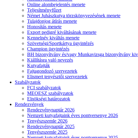
Online alombejelentés menete
Teljesítményfűzet
Német Juhászkutya törzskönyvezésének menete
Tulajdonjog átírás menete
Honosítás menete
Export pedigré kiváltásának menete
Kennelnév kiváltás menete
Szövetségi/Sportkártya ügyintézés
Champion ügyintézés
BH bizonyítvány és/vagy Munkavizsga bizonyítvány kiv
Kiállításra való nevezés
Kutyafajták
Fajtagondozó szervezetek
Elismert tenyésztői szervezetek
Szabályzatok
FCI szabályzatok
MEOESZ szabályzatok
Elnökségi határozatok
Rendezvények
Rendezvénynaptár 2026
Nemzeti kutyafajtaink éves pontversenye 2026
Tenyészszemle 2026
Rendezvénynaptár 2025
Tenyészszemle 2025
Nemzeti kutyafajtaink éves pontversenye 2025