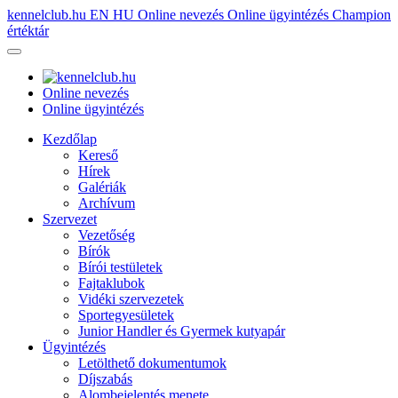
kennelclub.hu
EN
HU
Online nevezés
Online ügyintézés
Champion
értéktár
Online nevezés
Online ügyintézés
Kezdőlap
Kereső
Hírek
Galériák
Archívum
Szervezet
Vezetőség
Bírók
Bírói testületek
Fajtaklubok
Vidéki szervezetek
Sportegyesületek
Junior Handler és Gyermek kutyapár
Ügyintézés
Letölthető dokumentumok
Díjszabás
Alombejelentés menete