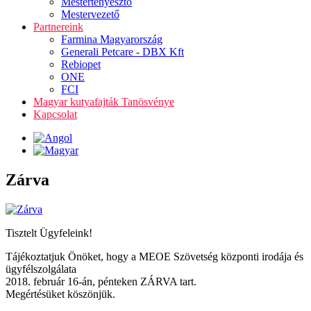
Mestertenyésztő
Mestervezető
Partnereink
Farmina Magyarország
Generali Petcare - DBX Kft
Rebiopet
ONE
FCI
Magyar kutyafajták Tanösvénye
Kapcsolat
Zárva
Tisztelt Ügyfeleink!
Tájékoztatjuk Önöket, hogy a MEOE Szövetség központi irodája és
ügyfélszolgálata
2018. február 16-án, pénteken ZÁRVA tart.
Megértésüket köszönjük.