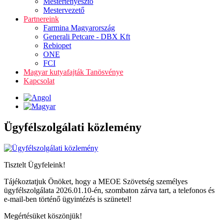
Mestertenyésztő
Mestervezető
Partnereink
Farmina Magyarország
Generali Petcare - DBX Kft
Rebiopet
ONE
FCI
Magyar kutyafajták Tanösvénye
Kapcsolat
Ügyfélszolgálati közlemény
Tisztelt Ügyfeleink!
Tájékoztatjuk Önöket, hogy a MEOE Szövetség személyes
ügyfélszolgálata 2026.01.10-én, szombaton zárva tart, a telefonos és
e-mail-ben történő ügyintézés is szünetel!
Megértésüket köszönjük!