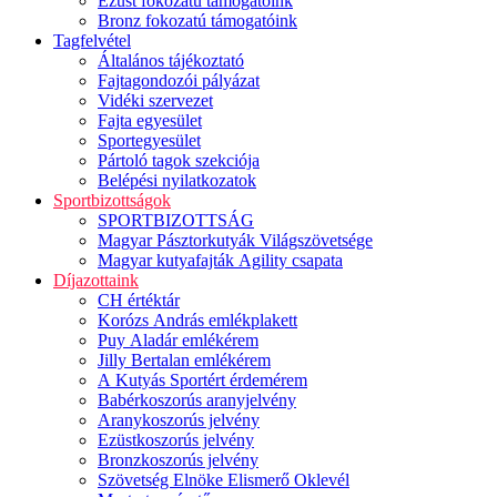
Ezüst fokozatú támogatóink
Bronz fokozatú támogatóink
Tagfelvétel
Általános tájékoztató
Fajtagondozói pályázat
Vidéki szervezet
Fajta egyesület
Sportegyesület
Pártoló tagok szekciója
Belépési nyilatkozatok
Sportbizottságok
SPORTBIZOTTSÁG
Magyar Pásztorkutyák Világszövetsége
Magyar kutyafajták Agility csapata
Díjazottaink
CH értéktár
Korózs András emlékplakett
Puy Aladár emlékérem
Jilly Bertalan emlékérem
A Kutyás Sportért érdemérem
Babérkoszorús aranyjelvény
Aranykoszorús jelvény
Ezüstkoszorús jelvény
Bronzkoszorús jelvény
Szövetség Elnöke Elismerő Oklevél