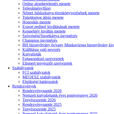
Online alombejelentés menete
Teljesítményfűzet
Német Juhászkutya törzskönyvezésének menete
Tulajdonjog átírás menete
Honosítás menete
Export pedigré kiváltásának menete
Kennelnév kiváltás menete
Szövetségi/Sportkártya ügyintézés
Champion ügyintézés
BH bizonyítvány és/vagy Munkavizsga bizonyítvány kiv
Kiállításra való nevezés
Kutyafajták
Fajtagondozó szervezetek
Elismert tenyésztői szervezetek
Szabályzatok
FCI szabályzatok
MEOESZ szabályzatok
Elnökségi határozatok
Rendezvények
Rendezvénynaptár 2026
Nemzeti kutyafajtaink éves pontversenye 2026
Tenyészszemle 2026
Rendezvénynaptár 2025
Tenyészszemle 2025
Nemzeti kutyafajtaink éves pontversenye 2025