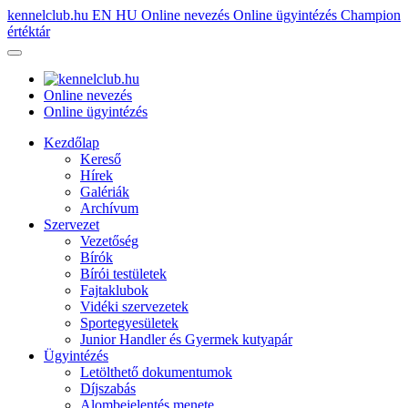
kennelclub.hu
EN
HU
Online nevezés
Online ügyintézés
Champion
értéktár
Online nevezés
Online ügyintézés
Kezdőlap
Kereső
Hírek
Galériák
Archívum
Szervezet
Vezetőség
Bírók
Bírói testületek
Fajtaklubok
Vidéki szervezetek
Sportegyesületek
Junior Handler és Gyermek kutyapár
Ügyintézés
Letölthető dokumentumok
Díjszabás
Alombejelentés menete