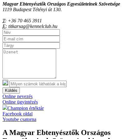
Magyar Ebtenyésztők Országos Egyesületeinek Szövetsége
1119 Budapest Tétényi út 130.
T:
+36 70 465 3911
E:
titkarsag@kennelclub.hu
Küldés
Online nevezés
Online ügyintézés
Champion értéktár
Facebook oldal
Youtube csatorna
A Magyar Ebtenyésztők Országos