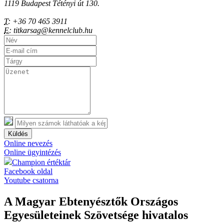
1119 Budapest Tétényi út 130.
T:
+36 70 465 3911
E:
titkarsag@kennelclub.hu
Küldés
Online nevezés
Online ügyintézés
Champion értéktár
Facebook oldal
Youtube csatorna
A Magyar Ebtenyésztők Országos
Egyesületeinek Szövetsége hivatalos