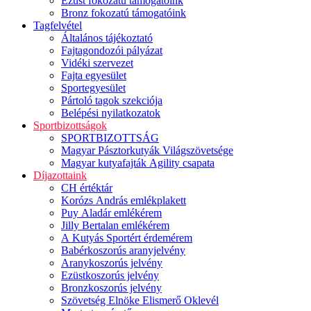
Ezüst fokozatú támogatóink
Bronz fokozatú támogatóink
Tagfelvétel
Általános tájékoztató
Fajtagondozói pályázat
Vidéki szervezet
Fajta egyesület
Sportegyesület
Pártoló tagok szekciója
Belépési nyilatkozatok
Sportbizottságok
SPORTBIZOTTSÁG
Magyar Pásztorkutyák Világszövetsége
Magyar kutyafajták Agility csapata
Díjazottaink
CH értéktár
Korózs András emlékplakett
Puy Aladár emlékérem
Jilly Bertalan emlékérem
A Kutyás Sportért érdemérem
Babérkoszorús aranyjelvény
Aranykoszorús jelvény
Ezüstkoszorús jelvény
Bronzkoszorús jelvény
Szövetség Elnöke Elismerő Oklevél