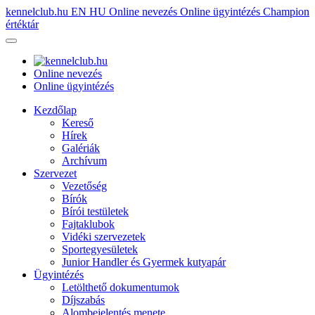
kennelclub.hu
EN
HU
Online nevezés
Online ügyintézés
Champion
értéktár
Online nevezés
Online ügyintézés
Kezdőlap
Kereső
Hírek
Galériák
Archívum
Szervezet
Vezetőség
Bírók
Bírói testületek
Fajtaklubok
Vidéki szervezetek
Sportegyesületek
Junior Handler és Gyermek kutyapár
Ügyintézés
Letölthető dokumentumok
Díjszabás
Alombejelentés menete