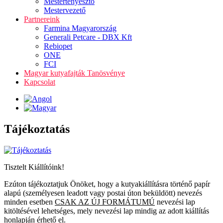
Mestertenyésztő
Mestervezető
Partnereink
Farmina Magyarország
Generali Petcare - DBX Kft
Rebiopet
ONE
FCI
Magyar kutyafajták Tanösvénye
Kapcsolat
Tájékoztatás
Tisztelt Kiállítóink!
Ezúton tájékoztatjuk Önöket, hogy a kutyakiállításra történő papír
alapú (személyesen leadott vagy postai úton beküldött) nevezés
minden esetben
CSAK AZ ÚJ FORMÁTUMÚ
nevezési lap
kitöltésével lehetséges, mely nevezési lap mindig az adott kiállítás
honlapján érhető el.