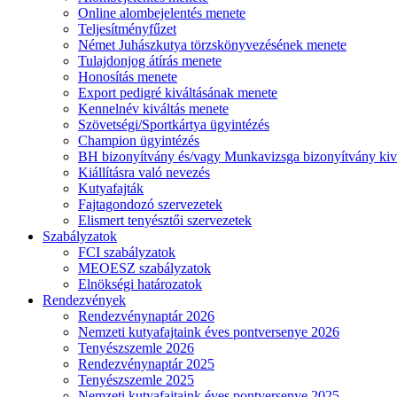
Online alombejelentés menete
Teljesítményfűzet
Német Juhászkutya törzskönyvezésének menete
Tulajdonjog átírás menete
Honosítás menete
Export pedigré kiváltásának menete
Kennelnév kiváltás menete
Szövetségi/Sportkártya ügyintézés
Champion ügyintézés
BH bizonyítvány és/vagy Munkavizsga bizonyítvány kiv
Kiállításra való nevezés
Kutyafajták
Fajtagondozó szervezetek
Elismert tenyésztői szervezetek
Szabályzatok
FCI szabályzatok
MEOESZ szabályzatok
Elnökségi határozatok
Rendezvények
Rendezvénynaptár 2026
Nemzeti kutyafajtaink éves pontversenye 2026
Tenyészszemle 2026
Rendezvénynaptár 2025
Tenyészszemle 2025
Nemzeti kutyafajtaink éves pontversenye 2025