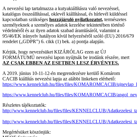
A nevezési lap tartalmazza a kutyakiállításra való nevezéssel,
katalógus összeállítással, oklevél kiállítással, és hírlevél küldéssel
kapcsolatban szükséges
hozzájáruló nyilatkozatot,
természetes
személyeknek a személyes adatok kezelése tekintetében történő
védelméről és az ilyen adatok szabad áramlásáról, valamint a
95/46/EK irányelv hatályon kívül helyezéséről szóló (EU) 2016/679
rendelet („GDPR”) 6. cikk (1) bek. a) pontja alapján.
Kérjük, hogy nevezésüket KIZÁRÓLAG ezen az ÚJ
FORMÁTUMÚ nevezési lapon nyújtsák be irodánk részére, mert
AZ CSAK EBBEN AZ ESETBEN LESZ ÉRVÉNYES.
A 2019. június 10-11-12-én megrendezésre kerülő Komárom
CACIB kiállítás nevezési lapja az alábbi linkeken elérhető:
https://www.kennelclub.hu/files/files/KOMAROMCACIB/ujnevlap_k
https://www.kennelclub.hu/files/files/KOMAROMCACIB/angol_nev
Részletes tájékoztatók:
http://www.kennelclub.hu/files/files/KENNELCLUB/Adatkezelesi_taj
http://www.kennelclub.hu/files/files/KENNELCLUB/Adatkezelesi_taj
Megértésüket köszönjük: