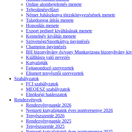
Online alombejelentés menete
Teljesítményfűzet
Német Juhászkutya törzskönyvezésének menete
Tulajdonjog átírás menete
Honosítás menete
Export pedigré kiváltásának menete
Kennelnév kiváltás menete
Szövetségi/Sportkártya ügyintézés
Champion ügyintézés
BH bizonyítvány és/vagy Munkavizsga bizonyítvány kiv
Kiállításra való nevezés
Kutyafajták
Fajtagondozó szervezetek
Elismert tenyésztői szervezetek
Szabályzatok
FCI szabályzatok
MEOESZ szabályzatok
Elnökségi határozatok
Rendezvények
Rendezvénynaptár 2026
Nemzeti kutyafajtaink éves pontversenye 2026
Tenyészszemle 2026
Rendezvénynaptár 2025
Tenyészszemle 2025
Nemzeti kutyafajtaink éves pontversenye 2025