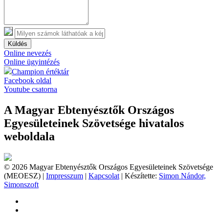
Küldés
Online nevezés
Online ügyintézés
Champion értéktár
Facebook oldal
Youtube csatorna
A Magyar Ebtenyésztők Országos
Egyesületeinek Szövetsége hivatalos
weboldala
© 2026 Magyar Ebtenyésztők Országos Egyesületeinek Szövetsége
(MEOESZ) |
Impresszum
|
Kapcsolat
| Készítette:
Simon Nándor,
Simonszoft