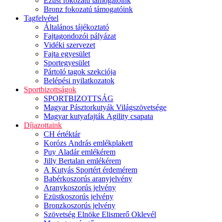
Ezüst fokozatú támogatóink
Bronz fokozatú támogatóink
Tagfelvétel
Általános tájékoztató
Fajtagondozói pályázat
Vidéki szervezet
Fajta egyesület
Sportegyesület
Pártoló tagok szekciója
Belépési nyilatkozatok
Sportbizottságok
SPORTBIZOTTSÁG
Magyar Pásztorkutyák Világszövetsége
Magyar kutyafajták Agility csapata
Díjazottaink
CH értéktár
Korózs András emlékplakett
Puy Aladár emlékérem
Jilly Bertalan emlékérem
A Kutyás Sportért érdemérem
Babérkoszorús aranyjelvény
Aranykoszorús jelvény
Ezüstkoszorús jelvény
Bronzkoszorús jelvény
Szövetség Elnöke Elismerő Oklevél