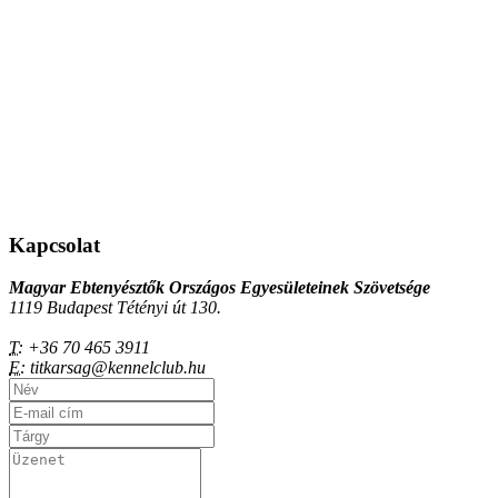
Kapcsolat
Magyar Ebtenyésztők Országos Egyesületeinek Szövetsége
1119 Budapest Tétényi út 130.
T:
+36 70 465 3911
E:
titkarsag@kennelclub.hu