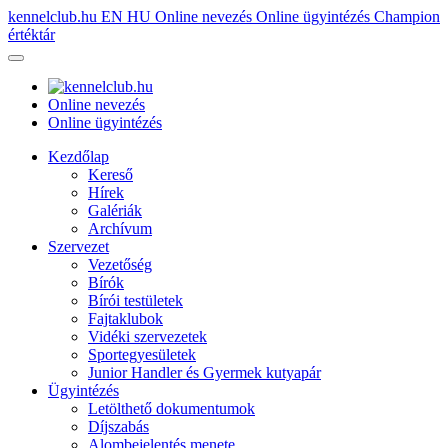
kennelclub.hu
EN
HU
Online nevezés
Online ügyintézés
Champion
értéktár
Online nevezés
Online ügyintézés
Kezdőlap
Kereső
Hírek
Galériák
Archívum
Szervezet
Vezetőség
Bírók
Bírói testületek
Fajtaklubok
Vidéki szervezetek
Sportegyesületek
Junior Handler és Gyermek kutyapár
Ügyintézés
Letölthető dokumentumok
Díjszabás
Alombejelentés menete