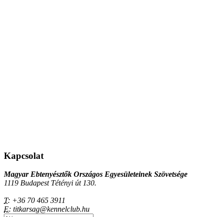
Kapcsolat
Magyar Ebtenyésztők Országos Egyesületeinek Szövetsége
1119 Budapest Tétényi út 130.
T:
+36 70 465 3911
E:
titkarsag@kennelclub.hu