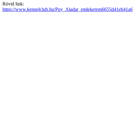
Rövid link:
https://www.kennelclub.hu/Puy_Aladar_emlekerem6655d41eb41a6