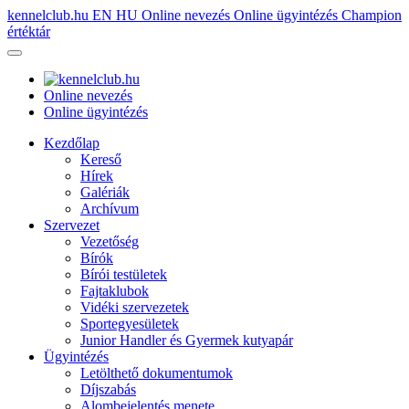
kennelclub.hu
EN
HU
Online nevezés
Online ügyintézés
Champion
értéktár
Online nevezés
Online ügyintézés
Kezdőlap
Kereső
Hírek
Galériák
Archívum
Szervezet
Vezetőség
Bírók
Bírói testületek
Fajtaklubok
Vidéki szervezetek
Sportegyesületek
Junior Handler és Gyermek kutyapár
Ügyintézés
Letölthető dokumentumok
Díjszabás
Alombejelentés menete