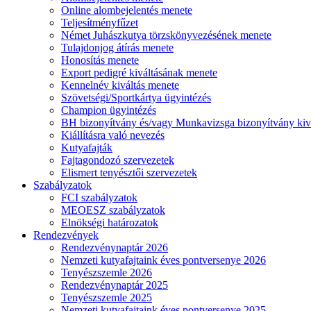
Online alombejelentés menete
Teljesítményfűzet
Német Juhászkutya törzskönyvezésének menete
Tulajdonjog átírás menete
Honosítás menete
Export pedigré kiváltásának menete
Kennelnév kiváltás menete
Szövetségi/Sportkártya ügyintézés
Champion ügyintézés
BH bizonyítvány és/vagy Munkavizsga bizonyítvány kiv
Kiállításra való nevezés
Kutyafajták
Fajtagondozó szervezetek
Elismert tenyésztői szervezetek
Szabályzatok
FCI szabályzatok
MEOESZ szabályzatok
Elnökségi határozatok
Rendezvények
Rendezvénynaptár 2026
Nemzeti kutyafajtaink éves pontversenye 2026
Tenyészszemle 2026
Rendezvénynaptár 2025
Tenyészszemle 2025
Nemzeti kutyafajtaink éves pontversenye 2025