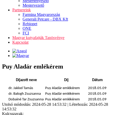
Mestertenyésztő
Mestervezető
Partnereink
Farmina Magyarország
Generali Petcare - DBX Kft
Rebiopet
ONE
FCI
Magyar kutyafajták Tanösvénye
Kapcsolat
Puy Aladár emlékérem
Díjazott neve
Díj
Dátum
dr. Jakkel Tamás
Puy Aladár emlékérem
2018.05.09
dr. Balogh Zsuzsanna
Puy Aladár emlékérem
2018.05.09
Dobainé Tar Zsuzsanna
Puy Aladár emlékérem
2018.05.09
Utolsó módosítás: 2024-05-28 14:53:32 | Létrehozás: 2024-05-28
14:53:32
Kulcsszavak: