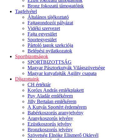
Ezüst fokozatú támogatóink
Bronz fokozatú támogatóink
Tagfelvétel
Általános tájékoztató
Fajtagondozói pályázat
Vidéki szervezet
Fajta egyesület
Sportegyesület
Pártoló tagok szekciója
Belépési nyilatkozatok
Sportbizottságok
SPORTBIZOTTSÁG
Magyar Pásztorkutyák Világszövetsége
Magyar kutyafajták Agility csapata
Díjazottaink
CH értéktár
Korózs András emlékplakett
Puy Aladár emlékérem
Jilly Bertalan emlékérem
A Kutyás Sportért érdemérem
Babérkoszorús aranyjelvény
Aranykoszorús jelvény
Ezüstkoszorús jelvény
Bronzkoszorús jelvény
Szövetség Elnöke Elismerő Oklevél