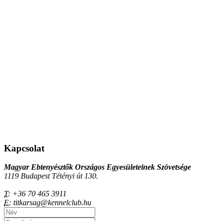
Kapcsolat
Magyar Ebtenyésztők Országos Egyesületeinek Szövetsége
1119 Budapest Tétényi út 130.
T:
+36 70 465 3911
E:
titkarsag@kennelclub.hu