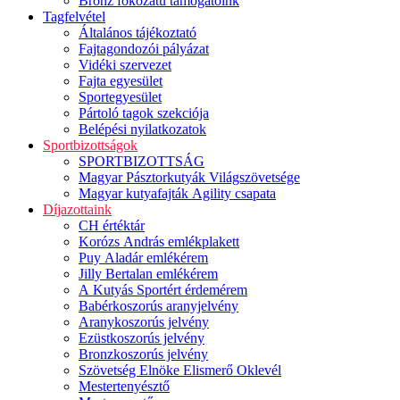
Bronz fokozatú támogatóink
Tagfelvétel
Általános tájékoztató
Fajtagondozói pályázat
Vidéki szervezet
Fajta egyesület
Sportegyesület
Pártoló tagok szekciója
Belépési nyilatkozatok
Sportbizottságok
SPORTBIZOTTSÁG
Magyar Pásztorkutyák Világszövetsége
Magyar kutyafajták Agility csapata
Díjazottaink
CH értéktár
Korózs András emlékplakett
Puy Aladár emlékérem
Jilly Bertalan emlékérem
A Kutyás Sportért érdemérem
Babérkoszorús aranyjelvény
Aranykoszorús jelvény
Ezüstkoszorús jelvény
Bronzkoszorús jelvény
Szövetség Elnöke Elismerő Oklevél
Mestertenyésztő