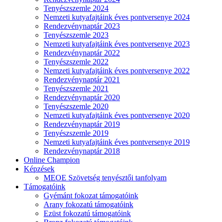
Tenyészszemle 2024
Nemzeti kutyafajtáink éves pontversenye 2024
Rendezvénynaptár 2023
Tenyészszemle 2023
Nemzeti kutyafajtáink éves pontversenye 2023
Rendezvénynaptár 2022
Tenyészszemle 2022
Nemzeti kutyafajtáink éves pontversenye 2022
Rendezvénynaptár 2021
Tenyészszemle 2021
Rendezvénynaptár 2020
Tenyészszemle 2020
Nemzeti kutyafajtáink éves pontversenye 2020
Rendezvénynaptár 2019
Tenyészszemle 2019
Nemzeti kutyafajtáink éves pontversenye 2019
Rendezvénynaptár 2018
Online Champion
Képzések
MEOE Szövetség tenyésztői tanfolyam
Támogatóink
Gyémánt fokozat támogatóink
Arany fokozatú támogatóink
Ezüst fokozatú támogatóink