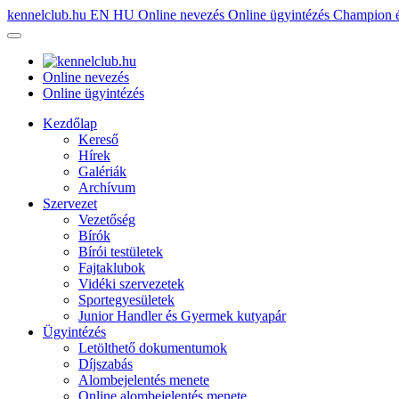
kennelclub.hu
EN
HU
Online nevezés
Online ügyintézés
Champion é
Online nevezés
Online ügyintézés
Kezdőlap
Kereső
Hírek
Galériák
Archívum
Szervezet
Vezetőség
Bírók
Bírói testületek
Fajtaklubok
Vidéki szervezetek
Sportegyesületek
Junior Handler és Gyermek kutyapár
Ügyintézés
Letölthető dokumentumok
Díjszabás
Alombejelentés menete
Online alombejelentés menete