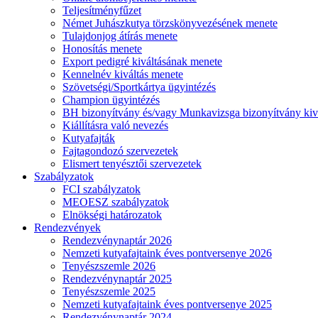
Teljesítményfűzet
Német Juhászkutya törzskönyvezésének menete
Tulajdonjog átírás menete
Honosítás menete
Export pedigré kiváltásának menete
Kennelnév kiváltás menete
Szövetségi/Sportkártya ügyintézés
Champion ügyintézés
BH bizonyítvány és/vagy Munkavizsga bizonyítvány kiv
Kiállításra való nevezés
Kutyafajták
Fajtagondozó szervezetek
Elismert tenyésztői szervezetek
Szabályzatok
FCI szabályzatok
MEOESZ szabályzatok
Elnökségi határozatok
Rendezvények
Rendezvénynaptár 2026
Nemzeti kutyafajtaink éves pontversenye 2026
Tenyészszemle 2026
Rendezvénynaptár 2025
Tenyészszemle 2025
Nemzeti kutyafajtaink éves pontversenye 2025
Rendezvénynaptár 2024