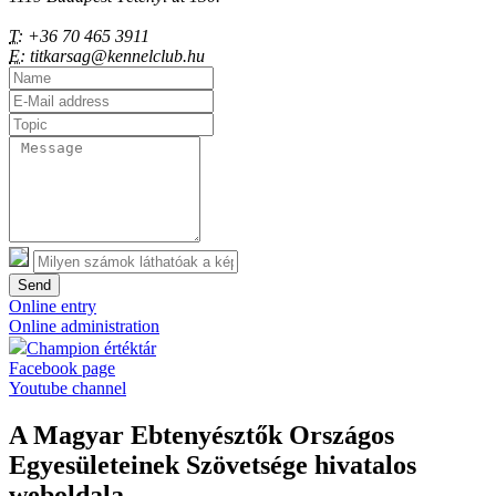
T:
+36 70 465 3911
E:
titkarsag@kennelclub.hu
Send
Online entry
Online administration
Champion értéktár
Facebook page
Youtube channel
A Magyar Ebtenyésztők Országos
Egyesületeinek Szövetsége hivatalos
weboldala