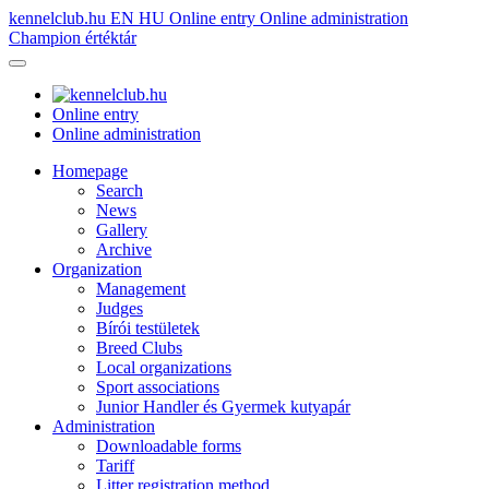
kennelclub.hu
EN
HU
Online entry
Online administration
Champion értéktár
Online entry
Online administration
Homepage
Search
News
Gallery
Archive
Organization
Management
Judges
Bírói testületek
Breed Clubs
Local organizations
Sport associations
Junior Handler és Gyermek kutyapár
Administration
Downloadable forms
Tariff
Litter registration method