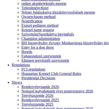
online alombejelentés menete
Teljesítményfüzet
Német Juhászkutya törzskönyvezésének menete
Ownerchange method
Nostrification
Export pedigree method
Kennel name request
Szövetségi/Sportkártya ügyintézés
Champion administration
BH bizonyítvány és/vagy Munkavizsga bizonyítvány kiv
Entry for a dog show
Breeds
Fajtagondozó szervezetek
Elismert tenyésztői szervezetek
Regulations
FCI regulations
Hungarian Kennel Club General Rules
Presidential Decisions
Shows
Rendezvénynaptár 2026
Nemzeti kutyafajtaink éves pontversenye 2026
Tenyészszemle 2026
Rendezvénynaptár 2025
Tenyészszemle 2025
Nemzeti kutyafajtaink éves pontversenye 2025