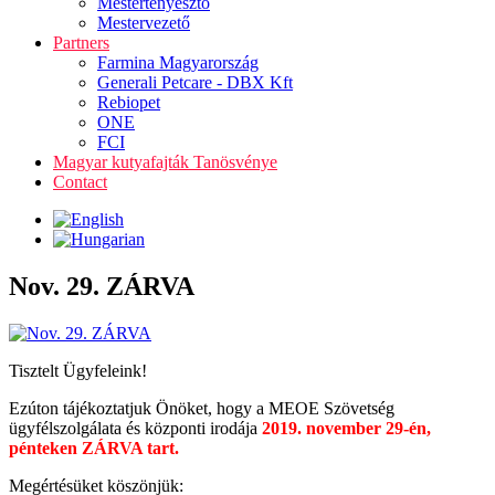
Mestertenyésztő
Mestervezető
Partners
Farmina Magyarország
Generali Petcare - DBX Kft
Rebiopet
ONE
FCI
Magyar kutyafajták Tanösvénye
Contact
Nov. 29. ZÁRVA
Tisztelt Ügyfeleink!
Ezúton tájékoztatjuk Önöket, hogy a MEOE Szövetség
ügyfélszolgálata és központi irodája
2019. november 29-én,
pénteken ZÁRVA tart.
Megértésüket köszönjük: