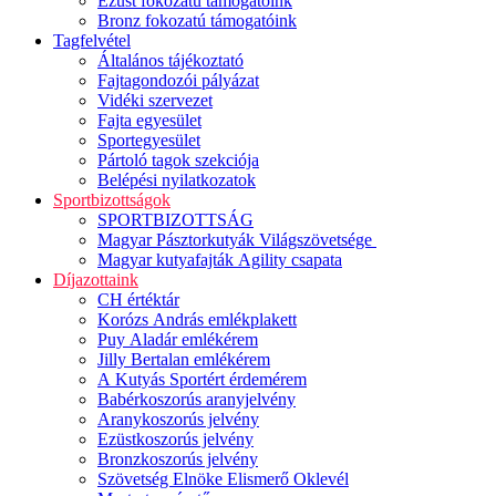
Ezüst fokozatú támogatóink
Bronz fokozatú támogatóink
Tagfelvétel
Általános tájékoztató
Fajtagondozói pályázat
Vidéki szervezet
Fajta egyesület
Sportegyesület
Pártoló tagok szekciója
Belépési nyilatkozatok
Sportbizottságok
SPORTBIZOTTSÁG
Magyar Pásztorkutyák Világszövetsége
Magyar kutyafajták Agility csapata
Díjazottaink
CH értéktár
Korózs András emlékplakett
Puy Aladár emlékérem
Jilly Bertalan emlékérem
A Kutyás Sportért érdemérem
Babérkoszorús aranyjelvény
Aranykoszorús jelvény
Ezüstkoszorús jelvény
Bronzkoszorús jelvény
Szövetség Elnöke Elismerő Oklevél