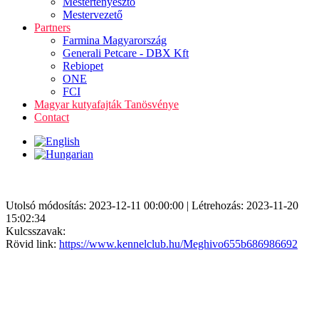
Mestertenyésztő
Mestervezető
Partners
Farmina Magyarország
Generali Petcare - DBX Kft
Rebiopet
ONE
FCI
Magyar kutyafajták Tanösvénye
Contact
Utolsó módosítás: 2023-12-11 00:00:00 | Létrehozás: 2023-11-20
15:02:34
Kulcsszavak:
Rövid link:
https://www.kennelclub.hu/Meghivo655b686986692