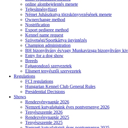
online alombejelentés menete
Teljesítményfüzet
Német Juhászkutya törzskönyvezésének menete
Ownerchange method
Nostrification
Export pedigree method
Kennel name request
Szövetségi/Sportkártya ügyintézés
Champion administration
BH bizonyítvány és/vagy Munkavizsga bizonyítvány kiv
Entry for a dog show
Breeds
Fajtagondozó szervezetek
Elismert tenyésztői szervezetek
Regulations
FCI regulations
Hungarian Kennel Club General Rules
Presidential Decisions
Shows
Rendezvénynaptár 2026
Nemzeti kutyafajtaink éves pontversenye 2026
Tenyészszemle 2026
Rendezvénynaptár 2025
Tenyészszemle 2025
Nemzeti kutyafajtaink éves pontversenye 2025