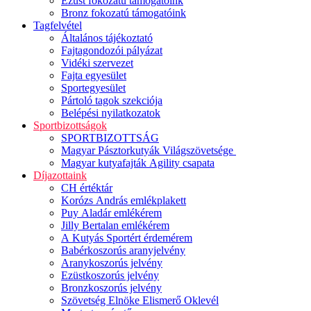
Ezüst fokozatú támogatóink
Bronz fokozatú támogatóink
Tagfelvétel
Általános tájékoztató
Fajtagondozói pályázat
Vidéki szervezet
Fajta egyesület
Sportegyesület
Pártoló tagok szekciója
Belépési nyilatkozatok
Sportbizottságok
SPORTBIZOTTSÁG
Magyar Pásztorkutyák Világszövetsége
Magyar kutyafajták Agility csapata
Díjazottaink
CH értéktár
Korózs András emlékplakett
Puy Aladár emlékérem
Jilly Bertalan emlékérem
A Kutyás Sportért érdemérem
Babérkoszorús aranyjelvény
Aranykoszorús jelvény
Ezüstkoszorús jelvény
Bronzkoszorús jelvény
Szövetség Elnöke Elismerő Oklevél