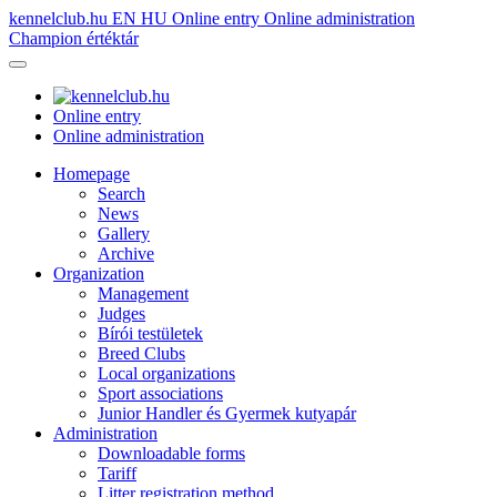
kennelclub.hu
EN
HU
Online entry
Online administration
Champion értéktár
Online entry
Online administration
Homepage
Search
News
Gallery
Archive
Organization
Management
Judges
Bírói testületek
Breed Clubs
Local organizations
Sport associations
Junior Handler és Gyermek kutyapár
Administration
Downloadable forms
Tariff
Litter registration method