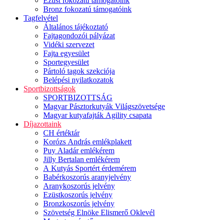
Ezüst fokozatú támogatóink
Bronz fokozatú támogatóink
Tagfelvétel
Általános tájékoztató
Fajtagondozói pályázat
Vidéki szervezet
Fajta egyesület
Sportegyesület
Pártoló tagok szekciója
Belépési nyilatkozatok
Sportbizottságok
SPORTBIZOTTSÁG
Magyar Pásztorkutyák Világszövetsége
Magyar kutyafajták Agility csapata
Díjazottaink
CH értéktár
Korózs András emlékplakett
Puy Aladár emlékérem
Jilly Bertalan emlékérem
A Kutyás Sportért érdemérem
Babérkoszorús aranyjelvény
Aranykoszorús jelvény
Ezüstkoszorús jelvény
Bronzkoszorús jelvény
Szövetség Elnöke Elismerő Oklevél