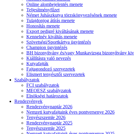
Online alombejelentés menete
Teljesítményfűzet
Német Juhászkutya törzskönyvezésének menete
Tulajdonjog átírás menete
Honosítás menete
Export pedigré kiváltásának menete
Kennelnév kiváltás menete
Szövetségi/Sportkártya ügyintézés
Champion ügyintézés
BH bizonyítvány és/vagy Munkavizsga bizonyítvány kiv
Kiállításra való nevezés
Kutyafajták
Fajtagondozó szervezetek
Elismert tenyésztői szervezetek
Szabályzatok
FCI szabályzatok
MEOESZ szabályzatok
Elnökségi határozatok
Rendezvények
Rendezvénynaptár 2026
Nemzeti kutyafajtaink éves pontversenye 2026
Tenyészszemle 2026
Rendezvénynaptár 2025
Tenyészszemle 2025
Nemzeti kutyafajtaink éves pontversenye 2025