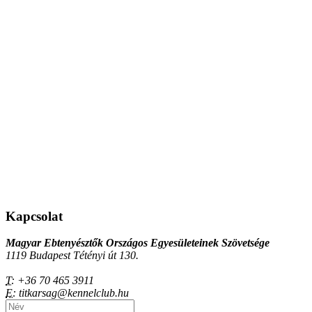
Kapcsolat
Magyar Ebtenyésztők Országos Egyesületeinek Szövetsége
1119 Budapest Tétényi út 130.
T:
+36 70 465 3911
E:
titkarsag@kennelclub.hu