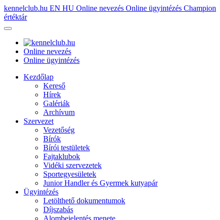
kennelclub.hu
EN
HU
Online nevezés
Online ügyintézés
Champion
értéktár
Online nevezés
Online ügyintézés
Kezdőlap
Kereső
Hírek
Galériák
Archívum
Szervezet
Vezetőség
Bírók
Bírói testületek
Fajtaklubok
Vidéki szervezetek
Sportegyesületek
Junior Handler és Gyermek kutyapár
Ügyintézés
Letölthető dokumentumok
Díjszabás
Alombejelentés menete