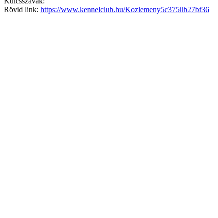
Kulcsszavak:
Rövid link:
https://www.kennelclub.hu/Kozlemeny5c3750b27bf36