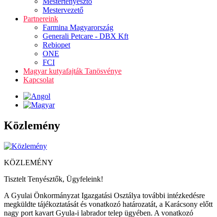
Mestertenyésztő
Mestervezető
Partnereink
Farmina Magyarország
Generali Petcare - DBX Kft
Rebiopet
ONE
FCI
Magyar kutyafajták Tanösvénye
Kapcsolat
Közlemény
KÖZLEMÉNY
Tisztelt Tenyésztők, Ügyfeleink!
A Gyulai Önkormányzat Igazgatási Osztálya további intézkedésre
megküldte tájékoztatását és vonatkozó határozatát, a Karácsony előtt
nagy port kavart Gyula-i labrador telep ügyében. A vonatkozó