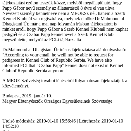
tájékoztatást ezúton tesszük közzé, melyből megállapítható, hogy
Papp Gábor nevű személy az állattartástól 8 évre el van tiltva.
Nevezett személy kennelneve nem a MEOESz-nél, hanem a Szerb
Kennel Klubnál van regisztrálva, melynek elnöke Dr.Mahmoud al
Dhagistani Úr, már a mai nap folyamán írásban tájékoztatott is
minket arról, hogy Papp Gábor a Szerb Kennel Klubnál nem kaphat
pedigrét és a Csabai-Papp kennelnevet a Szerb Kennel Klub
megszüntette, melyről az FCI-t tájékoztatta.
Dr.Mahmoud al Dhagistani Úr írásos tájékoztatása alább olvasható:
"According to your email, he weill not be able to request for
pedigrees in Kennel Club of Republic Serbia. We have also
informed FCI that "Csabai-Papp" kennel does not exist in Kennel
Club of Republic Serbia anymore."
A MEOE Szövetség további lépéseiről folyamatosan tájékoztatjuk a
közvéleményt.
Budapest, 2019. január 10.
Magyar Ebtenyésztők Országos Egyesületeinek Szövetsége
Utolsó módosítás: 2019-01-10 15:56:46 | Létrehozás: 2019-01-10
14:52:10