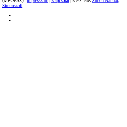
(MEOESZ) |
Impresszum
|
Kapcsolat
| Készítette:
Simon Nándor,
Simonszoft