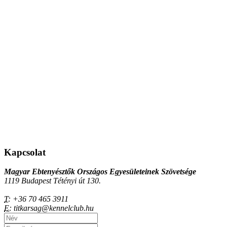
Kapcsolat
Magyar Ebtenyésztők Országos Egyesületeinek Szövetsége
1119 Budapest Tétényi út 130.
T:
+36 70 465 3911
E:
titkarsag@kennelclub.hu