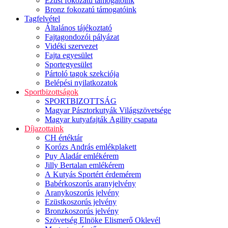
Ezüst fokozatú támogatóink
Bronz fokozatú támogatóink
Tagfelvétel
Általános tájékoztató
Fajtagondozói pályázat
Vidéki szervezet
Fajta egyesület
Sportegyesület
Pártoló tagok szekciója
Belépési nyilatkozatok
Sportbizottságok
SPORTBIZOTTSÁG
Magyar Pásztorkutyák Világszövetsége
Magyar kutyafajták Agility csapata
Díjazottaink
CH értéktár
Korózs András emlékplakett
Puy Aladár emlékérem
Jilly Bertalan emlékérem
A Kutyás Sportért érdemérem
Babérkoszorús aranyjelvény
Aranykoszorús jelvény
Ezüstkoszorús jelvény
Bronzkoszorús jelvény
Szövetség Elnöke Elismerő Oklevél