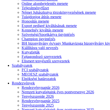
Online alombejelentés menete
Teljesítményfűzet
Német Juhászkutya törzskönyvezésének menete
Tulajdonjog átírás menete
Honosítás menete
Export pedigré kiváltásának menete
Kennelnév kiváltás menete
Szövetségi/Sportkártya ügyintézés
Champion ügyintézés
BH bizonyítvány és/vagy Munkavizsga bizonyítvány kiv
Kiállításra való nevezés
Kutyafajták
Fajtagondozó szervezetek
Elismert tenyésztői szervezetek
Szabályzatok
FCI szabályzatok
MEOESZ szabályzatok
Elnökségi határozatok
Rendezvények
Rendezvénynaptár 2026
Nemzeti kutyafajtaink éves pontversenye 2026
Tenyészszemle 2026
Rendezvénynaptár 2025
Tenyészszemle 2025
Nemzeti kutyafajtaink éves pontversenye 2025