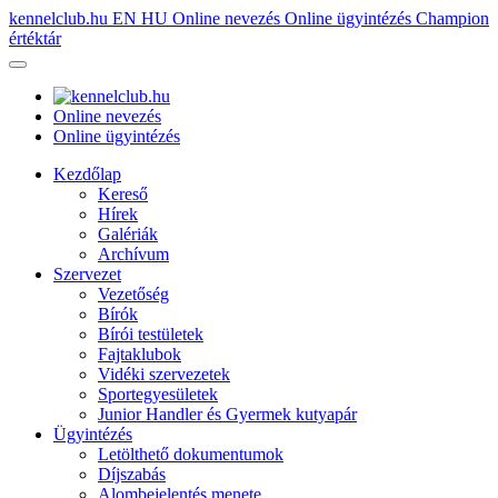
kennelclub.hu
EN
HU
Online nevezés
Online ügyintézés
Champion
értéktár
Online nevezés
Online ügyintézés
Kezdőlap
Kereső
Hírek
Galériák
Archívum
Szervezet
Vezetőség
Bírók
Bírói testületek
Fajtaklubok
Vidéki szervezetek
Sportegyesületek
Junior Handler és Gyermek kutyapár
Ügyintézés
Letölthető dokumentumok
Díjszabás
Alombejelentés menete