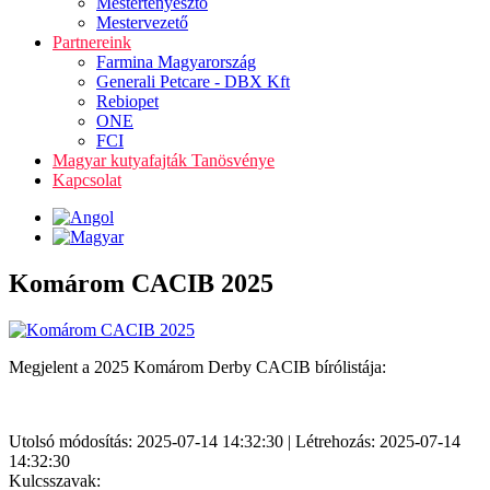
Mestertenyésztő
Mestervezető
Partnereink
Farmina Magyarország
Generali Petcare - DBX Kft
Rebiopet
ONE
FCI
Magyar kutyafajták Tanösvénye
Kapcsolat
Komárom CACIB 2025
Megjelent a 2025 Komárom Derby CACIB bírólistája:
Utolsó módosítás: 2025-07-14 14:32:30 | Létrehozás: 2025-07-14
14:32:30
Kulcsszavak: