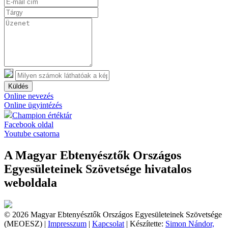
Küldés
Online nevezés
Online ügyintézés
Champion értéktár
Facebook oldal
Youtube csatorna
A Magyar Ebtenyésztők Országos
Egyesületeinek Szövetsége hivatalos
weboldala
© 2026 Magyar Ebtenyésztők Országos Egyesületeinek Szövetsége
(MEOESZ) |
Impresszum
|
Kapcsolat
| Készítette:
Simon Nándor,