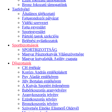
Ezüst fokozatú támogatóink
Bronz fokozatú támogatóink
Tagfelvétel
Általános tájékoztató
Fajtagondozói pályázat
Vidéki szervezet
Fajta egyesület
Sportegyesület
Pártoló tagok szekciója
Belépési nyilatkozatok
Sportbizottságok
SPORTBIZOTTSÁG
Magyar Pásztorkutyák Világszövetsége
Magyar kutyafajták Agility csapata
Díjazottaink
CH értéktár
Korózs András emlékplakett
Puy Aladár emlékérem
Jilly Bertalan emlékérem
A Kutyás Sportért érdemérem
Babérkoszorús aranyjelvény
Aranykoszorús jelvény
Ezüstkoszorús jelvény
Bronzkoszorús jelvény
Szövetség Elnöke Elismerő Oklevél