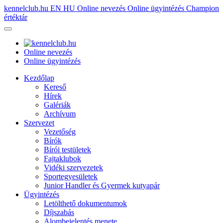
kennelclub.hu
EN
HU
Online nevezés
Online ügyintézés
Champion
értéktár
Online nevezés
Online ügyintézés
Kezdőlap
Kereső
Hírek
Galériák
Archívum
Szervezet
Vezetőség
Bírók
Bírói testületek
Fajtaklubok
Vidéki szervezetek
Sportegyesületek
Junior Handler és Gyermek kutyapár
Ügyintézés
Letölthető dokumentumok
Díjszabás
Alombejelentés menete