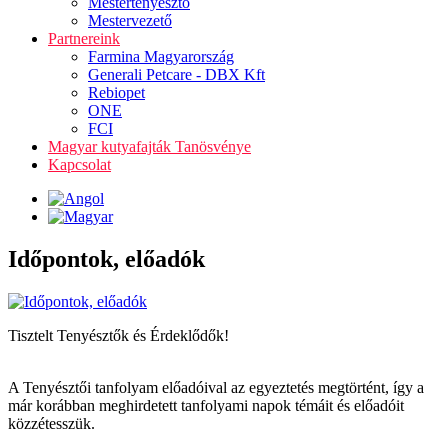
Mestertenyésztő
Mestervezető
Partnereink
Farmina Magyarország
Generali Petcare - DBX Kft
Rebiopet
ONE
FCI
Magyar kutyafajták Tanösvénye
Kapcsolat
Időpontok, előadók
Tisztelt Tenyésztők és Érdeklődők!
A Tenyésztői tanfolyam előadóival az egyeztetés megtörtént, így a
már korábban meghirdetett tanfolyami napok témáit és előadóit
közzétesszük.