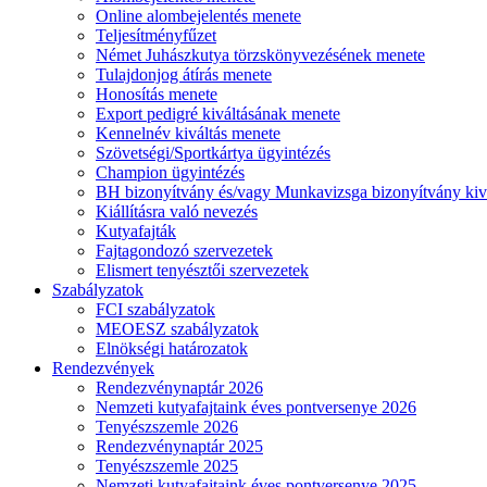
Online alombejelentés menete
Teljesítményfűzet
Német Juhászkutya törzskönyvezésének menete
Tulajdonjog átírás menete
Honosítás menete
Export pedigré kiváltásának menete
Kennelnév kiváltás menete
Szövetségi/Sportkártya ügyintézés
Champion ügyintézés
BH bizonyítvány és/vagy Munkavizsga bizonyítvány kiv
Kiállításra való nevezés
Kutyafajták
Fajtagondozó szervezetek
Elismert tenyésztői szervezetek
Szabályzatok
FCI szabályzatok
MEOESZ szabályzatok
Elnökségi határozatok
Rendezvények
Rendezvénynaptár 2026
Nemzeti kutyafajtaink éves pontversenye 2026
Tenyészszemle 2026
Rendezvénynaptár 2025
Tenyészszemle 2025
Nemzeti kutyafajtaink éves pontversenye 2025