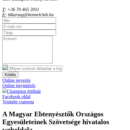
T:
+36 70 465 3911
E:
titkarsag@kennelclub.hu
Küldés
Online nevezés
Online ügyintézés
Champion értéktár
Facebook oldal
Youtube csatorna
A Magyar Ebtenyésztők Országos
Egyesületeinek Szövetsége hivatalos
weboldala