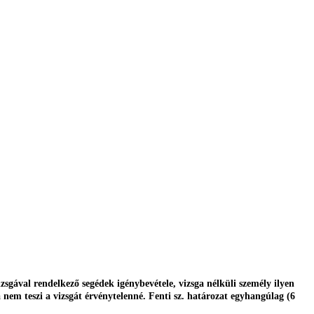
val rendelkező segédek igénybevétele, vizsga nélküli személy ilyen
nem teszi a vizsgát érvénytelenné. Fenti sz. határozat egyhangúlag (6