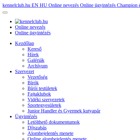
kennelclub.hu
EN
HU
Online nevezés
Online ügyintézés
Champion é
Online nevezés
Online ügyintézés
Kezdőlap
Kereső
Hírek
Galériák
Archívum
Szervezet
Vezetőség
Bírók
Bírói testületek
Fajtaklubok
Vidéki szervezetek
Sportegyesületek
Junior Handler és Gyermek kutyapár
Ügyintézés
Letölthető dokumentumok
Díjszabás
Alombejelentés menete
Online alombejelentés menete