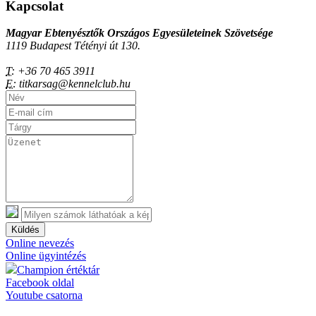
Kapcsolat
Magyar Ebtenyésztők Országos Egyesületeinek Szövetsége
1119 Budapest Tétényi út 130.
T:
+36 70 465 3911
E:
titkarsag@kennelclub.hu
Küldés
Online nevezés
Online ügyintézés
Champion értéktár
Facebook oldal
Youtube csatorna