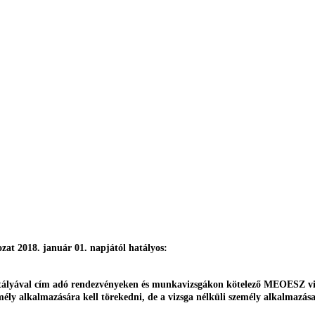
zat 2018. január 01. napjától hatályos:
lyával cím adó rendezvényeken és munkavizsgákon kötelező MEOESZ vizsgá
ly alkalmazására kell törekedni, de a vizsga nélküli személy alkalmazása 