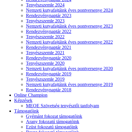
Tenyészszemle 2024
Nemzeti kutyafajtáink éves pontversenye 2024
Rendezvénynaptár 2023
Tenyészszemle 2023
Nemzeti kutyafajtáink éves pontversenye 2023
Rendezvénynaptár 2022
Tenyészszemle 2022
Nemzeti kutyafajtáink éves pontversenye 2022
Rendezvénynaptár 2021
Tenyészszemle 2021
Rendezvénynaptár 2020
Tenyészszemle 2020
Nemzeti kutyafajtáink éves pontversenye 2020
Rendezvénynaptár 2019
Tenyészszemle 2019
Nemzeti kutyafajtáink éves pontversenye 2019
Rendezvénynaptár 2018
Online Champion
Képzések
MEOE Szövetség tenyésztői tanfolyam
Támogatóink
Gyémánt fokozat támogatóink
Arany fokozatú támogatóink
Ezüst fokozatú támogatóink