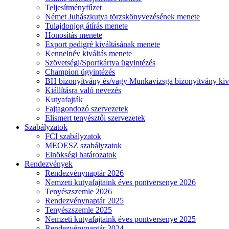
Teljesítményfűzet
Német Juhászkutya törzskönyvezésének menete
Tulajdonjog átírás menete
Honosítás menete
Export pedigré kiváltásának menete
Kennelnév kiváltás menete
Szövetségi/Sportkártya ügyintézés
Champion ügyintézés
BH bizonyítvány és/vagy Munkavizsga bizonyítvány kiv
Kiállításra való nevezés
Kutyafajták
Fajtagondozó szervezetek
Elismert tenyésztői szervezetek
Szabályzatok
FCI szabályzatok
MEOESZ szabályzatok
Elnökségi határozatok
Rendezvények
Rendezvénynaptár 2026
Nemzeti kutyafajtaink éves pontversenye 2026
Tenyészszemle 2026
Rendezvénynaptár 2025
Tenyészszemle 2025
Nemzeti kutyafajtaink éves pontversenye 2025
Rendezvénynaptár 2024