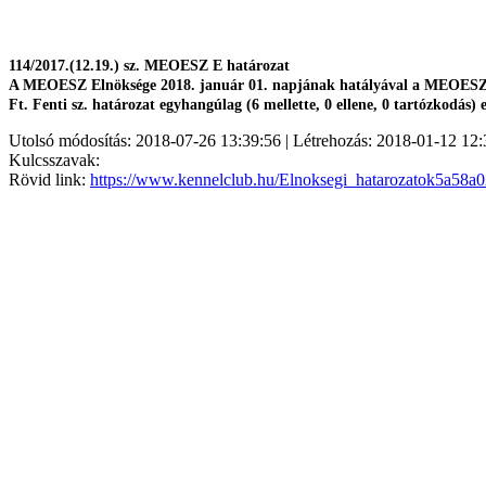
114/2017.(12.19.) sz. MEOESZ E határozat
A MEOESZ Elnöksége 2018. január 01. napjának hatályával a MEOESZ dí
Ft. Fenti sz. határozat egyhangúlag (6 mellette, 0 ellene, 0 tartózkodás) 
Utolsó módosítás: 2018-07-26 13:39:56 | Létrehozás: 2018-01-12 12:
Kulcsszavak:
Rövid link:
https://www.kennelclub.hu/Elnoksegi_hatarozatok5a58a