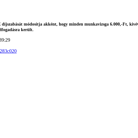
jszabását módosítja akként, hogy minden munkavizsga 6.000,-Ft, kivéve
elfogadásra került.
39:29
0283c020