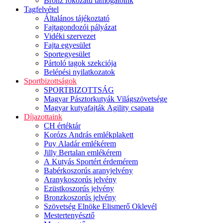
Bronz fokozatú támogatóink
Tagfelvétel
Általános tájékoztató
Fajtagondozói pályázat
Vidéki szervezet
Fajta egyesület
Sportegyesület
Pártoló tagok szekciója
Belépési nyilatkozatok
Sportbizottságok
SPORTBIZOTTSÁG
Magyar Pásztorkutyák Világszövetsége
Magyar kutyafajták Agility csapata
Díjazottaink
CH értéktár
Korózs András emlékplakett
Puy Aladár emlékérem
Jilly Bertalan emlékérem
A Kutyás Sportért érdemérem
Babérkoszorús aranyjelvény
Aranykoszorús jelvény
Ezüstkoszorús jelvény
Bronzkoszorús jelvény
Szövetség Elnöke Elismerő Oklevél
Mestertenyésztő