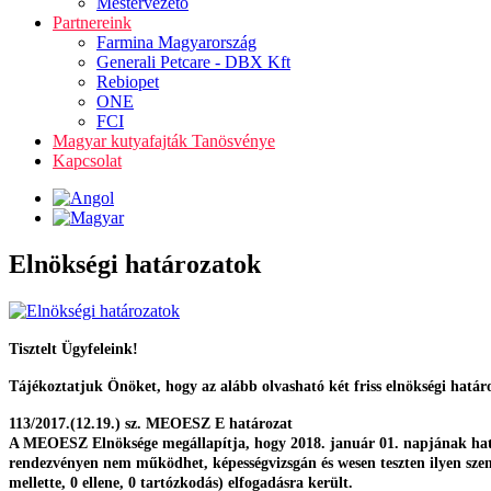
Mestervezető
Partnereink
Farmina Magyarország
Generali Petcare - DBX Kft
Rebiopet
ONE
FCI
Magyar kutyafajták Tanösvénye
Kapcsolat
Elnökségi határozatok
Tisztelt Ügyfeleink!
Tájékoztatjuk Önöket, hogy az alább olvasható két friss elnökségi határo
113/2017.(12.19.) sz. MEOESZ E határozat
A MEOESZ Elnöksége megállapítja, hogy 2018. január 01. napjának hatá
rendezvényen nem működhet, képességvizsgán és wesen teszten ilyen szemé
mellette, 0 ellene, 0 tartózkodás) elfogadásra került.