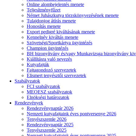
Online alombejelentés menete
Teljesítményfűzet
Német Juhászkutya törzskönyvezésének menete
Tulajdonjog átírás menete
Honosítás menete
Export pedigré kiváltásának menete
Kennelnév kiváltás menete
Szövetségi/Sportkártya ügyintézés
Champion ügyintézés
BH bizonyítvány és/vagy Munkavizsga bizonyítvány kiv
Kiállításra való nevezés
Kutyafajták
Fajtagondozó szervezetek
Elismert tenyésztői szervezetek
Szabályzatok
FCI szabályzatok
MEOESZ szabályzatok
Elnökségi határozatok
Rendezvények
Rendezvénynaptár 2026
Nemzeti kutyafajtaink éves pontversenye 2026
Tenyészszemle 2026
Rendezvénynaptár 2025
Tenyészszemle 2025
Nemzeti kutyafajtaink éves pontversenye 2025