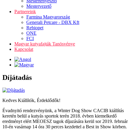
Mestertenyésztő
Mestervezető
Partnereink
Farmina Magyarország
Generali Petcare - DBX Kft
Rebiopet
ONE
FCI
Magyar kutyafajták Tanösvénye
Kapcsolat
Díjátadás
Kedves Kiállítók, Érdeklődők!
Évadnyitó rendezvényünk, a Winter Dog Show CACIB kiállítás
keretén belül a kutyás sportok terén 2018. évben kiemelkedő
eredményt elért MEOESZ tagok díjazására kerül sor 2019. február
10-én vasárnap 14 óra 30 perces kezdettel a Best in Show körben.