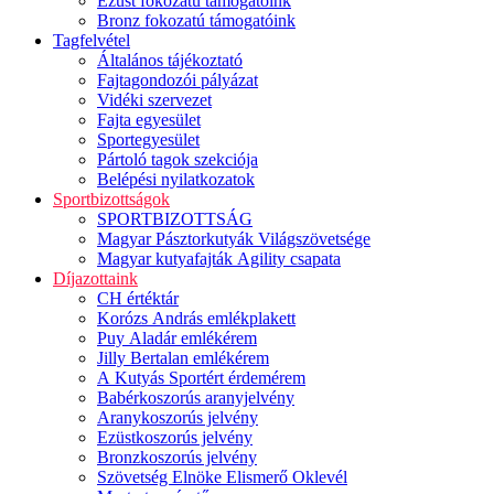
Ezüst fokozatú támogatóink
Bronz fokozatú támogatóink
Tagfelvétel
Általános tájékoztató
Fajtagondozói pályázat
Vidéki szervezet
Fajta egyesület
Sportegyesület
Pártoló tagok szekciója
Belépési nyilatkozatok
Sportbizottságok
SPORTBIZOTTSÁG
Magyar Pásztorkutyák Világszövetsége
Magyar kutyafajták Agility csapata
Díjazottaink
CH értéktár
Korózs András emlékplakett
Puy Aladár emlékérem
Jilly Bertalan emlékérem
A Kutyás Sportért érdemérem
Babérkoszorús aranyjelvény
Aranykoszorús jelvény
Ezüstkoszorús jelvény
Bronzkoszorús jelvény
Szövetség Elnöke Elismerő Oklevél