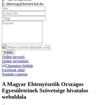
E:
titkarsag@kennelclub.hu
Küldés
Online nevezés
Online ügyintézés
Champion értéktár
Facebook oldal
Youtube csatorna
A Magyar Ebtenyésztők Országos
Egyesületeinek Szövetsége hivatalos
weboldala