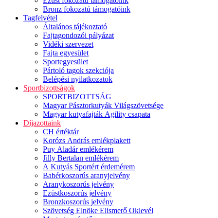
Ezüst fokozatú támogatóink
Bronz fokozatú támogatóink
Tagfelvétel
Általános tájékoztató
Fajtagondozói pályázat
Vidéki szervezet
Fajta egyesület
Sportegyesület
Pártoló tagok szekciója
Belépési nyilatkozatok
Sportbizottságok
SPORTBIZOTTSÁG
Magyar Pásztorkutyák Világszövetsége
Magyar kutyafajták Agility csapata
Díjazottaink
CH értéktár
Korózs András emlékplakett
Puy Aladár emlékérem
Jilly Bertalan emlékérem
A Kutyás Sportért érdemérem
Babérkoszorús aranyjelvény
Aranykoszorús jelvény
Ezüstkoszorús jelvény
Bronzkoszorús jelvény
Szövetség Elnöke Elismerő Oklevél