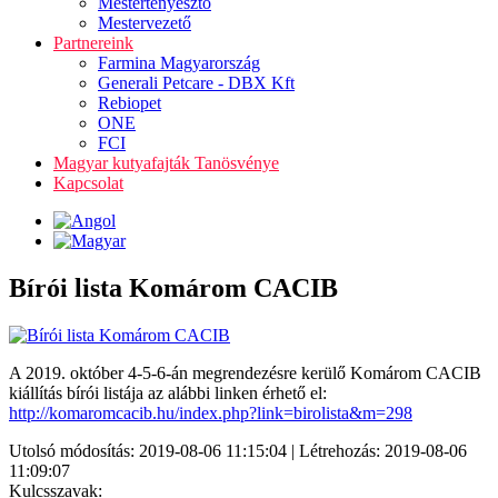
Mestertenyésztő
Mestervezető
Partnereink
Farmina Magyarország
Generali Petcare - DBX Kft
Rebiopet
ONE
FCI
Magyar kutyafajták Tanösvénye
Kapcsolat
Bírói lista Komárom CACIB
A 2019. október 4-5-6-án megrendezésre kerülő Komárom CACIB
kiállítás bírói listája az alábbi linken érhető el:
http://komaromcacib.hu/index.php?link=birolista&m=298
Utolsó módosítás: 2019-08-06 11:15:04 | Létrehozás: 2019-08-06
11:09:07
Kulcsszavak: