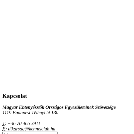
Kapcsolat
Magyar Ebtenyésztők Országos Egyesületeinek Szövetsége
1119 Budapest Tétényi út 130.
T:
+36 70 465 3911
E:
titkarsag@kennelclub.hu