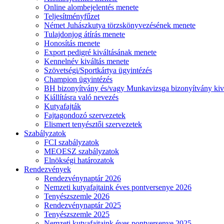
Online alombejelentés menete
Teljesítményfűzet
Német Juhászkutya törzskönyvezésének menete
Tulajdonjog átírás menete
Honosítás menete
Export pedigré kiváltásának menete
Kennelnév kiváltás menete
Szövetségi/Sportkártya ügyintézés
Champion ügyintézés
BH bizonyítvány és/vagy Munkavizsga bizonyítvány kiv
Kiállításra való nevezés
Kutyafajták
Fajtagondozó szervezetek
Elismert tenyésztői szervezetek
Szabályzatok
FCI szabályzatok
MEOESZ szabályzatok
Elnökségi határozatok
Rendezvények
Rendezvénynaptár 2026
Nemzeti kutyafajtaink éves pontversenye 2026
Tenyészszemle 2026
Rendezvénynaptár 2025
Tenyészszemle 2025
Nemzeti kutyafajtaink éves pontversenye 2025