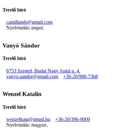
Terelő bíró
camillands@gmail.com
Nyelvtudás:
angol
,
Vanyó Sándor
Terelő bíró
6753 Szeged, Budai Nagy Antal u. 4.
vanyo.sandor@gmail.com
+36-20/988-7368
Wenzel Katalin
Terelő bíró
wenzelkata@gmail.hu
+36-20/396-9009
Nyelvtudás:
magyar
,