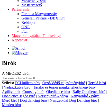
Mestertenyésztő
Mestervezető
Partnereink
Farmina Magyarország
Generali Petcare - DBX Kft
Rebiopet
ONE
FCI
Magyar kutyafajták Tanösvénye
Kapcsolat
Bírók
A MEOESZ bírói
Szűrés:
FCI küllem bíró
|
Őrző-Védő teljesítménybíró
|
Terelő bíró
|
Vadászkutya bíró
|
Tacskó és terrier munka teljesítménybíró
|
Agility bíró
|
Coursing bíró
|
Obedience bíró
|
Rally Obedience bíró
|
Obedience segéd bíró
|
Versenybíró - pálya
|
Kanyarbíró - pálya
|
Mérő bíró
|
Dog dancing bíró
|
Nemzetközi Dog Dancing bíró
|
Minden bíró