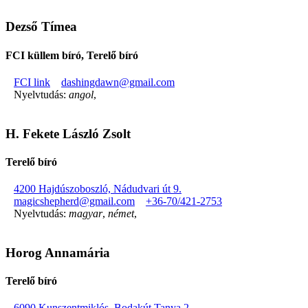
Dezső Tímea
FCI küllem bíró, Terelő bíró
FCI link
dashingdawn@gmail.com
Nyelvtudás:
angol
,
H. Fekete László Zsolt
Terelő bíró
4200 Hajdúszoboszló, Nádudvari út 9.
magicshepherd@gmail.com
+36-70/421-2753
Nyelvtudás:
magyar
,
német
,
Horog Annamária
Terelő bíró
6090 Kunszentmiklós, Bodakút Tanya 2.