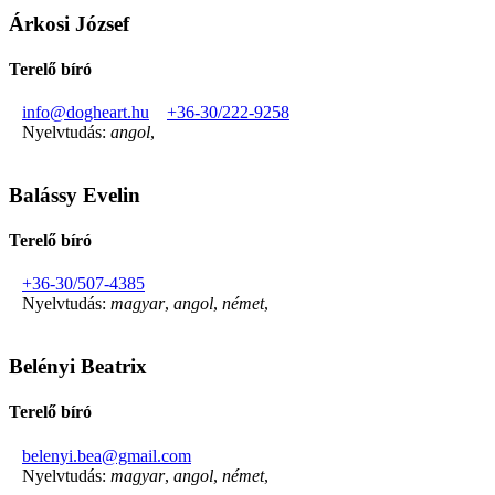
Árkosi József
Terelő bíró
info@dogheart.hu
+36-30/222-9258
Nyelvtudás:
angol
,
Balássy Evelin
Terelő bíró
+36-30/507-4385
Nyelvtudás:
magyar
,
angol
,
német
,
Belényi Beatrix
Terelő bíró
belenyi.bea@gmail.com
Nyelvtudás:
magyar
,
angol
,
német
,