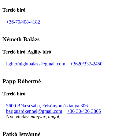
Terelő bíró
+36-70/408-4182
Németh Balázs
Terelő bíró, Agility bíró
lightofnightbalazs@gmail.com
+3620/337-2450
Papp Róbertné
Terelő bíró
5600 Békéscsaba, Felsőnyomás tanya 306.
bariguardkennel@gmail.com
+36-30/426-3865
Nyelvtudás:
magyar
,
angol
,
Patkó Istvánné