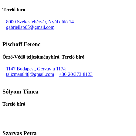
Terelő bíró
8000 Székesfehérvár, Nyúl dűlő 14.
gabriellap65@gmail.com
Pischoff Ferenc
Őrző-Védő teljesítménybíró, Terelő bíró
1147 Budapest, Gervay u 117/a
talizman848@gmail.com
+36-20/373-8123
Sólyom Tímea
Terelő bíró
Szarvas Petra