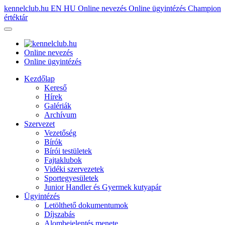
kennelclub.hu
EN
HU
Online nevezés
Online ügyintézés
Champion
értéktár
Online nevezés
Online ügyintézés
Kezdőlap
Kereső
Hírek
Galériák
Archívum
Szervezet
Vezetőség
Bírók
Bírói testületek
Fajtaklubok
Vidéki szervezetek
Sportegyesületek
Junior Handler és Gyermek kutyapár
Ügyintézés
Letölthető dokumentumok
Díjszabás
Alombejelentés menete