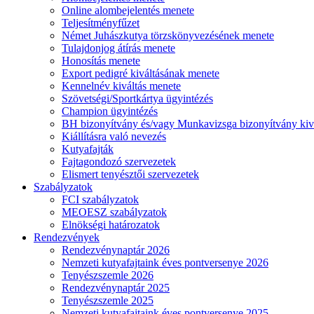
Online alombejelentés menete
Teljesítményfűzet
Német Juhászkutya törzskönyvezésének menete
Tulajdonjog átírás menete
Honosítás menete
Export pedigré kiváltásának menete
Kennelnév kiváltás menete
Szövetségi/Sportkártya ügyintézés
Champion ügyintézés
BH bizonyítvány és/vagy Munkavizsga bizonyítvány kiv
Kiállításra való nevezés
Kutyafajták
Fajtagondozó szervezetek
Elismert tenyésztői szervezetek
Szabályzatok
FCI szabályzatok
MEOESZ szabályzatok
Elnökségi határozatok
Rendezvények
Rendezvénynaptár 2026
Nemzeti kutyafajtaink éves pontversenye 2026
Tenyészszemle 2026
Rendezvénynaptár 2025
Tenyészszemle 2025
Nemzeti kutyafajtaink éves pontversenye 2025