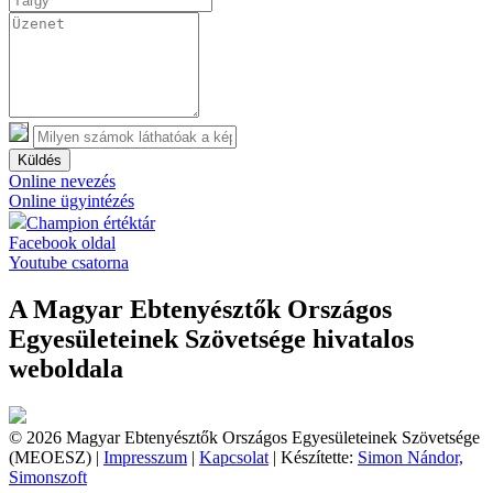
Küldés
Online nevezés
Online ügyintézés
Champion értéktár
Facebook oldal
Youtube csatorna
A Magyar Ebtenyésztők Országos
Egyesületeinek Szövetsége hivatalos
weboldala
© 2026 Magyar Ebtenyésztők Országos Egyesületeinek Szövetsége
(MEOESZ) |
Impresszum
|
Kapcsolat
| Készítette:
Simon Nándor,
Simonszoft