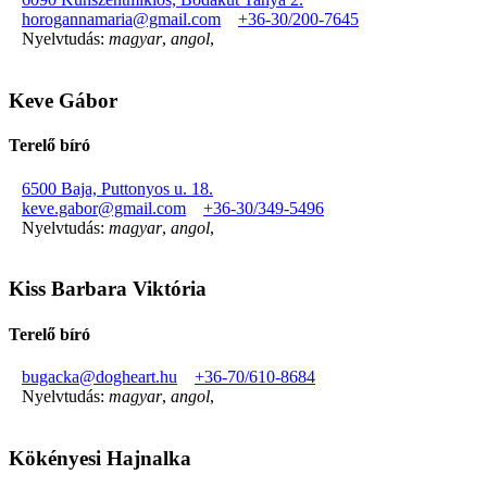
horogannamaria@gmail.com
+36-30/200-7645
Nyelvtudás:
magyar
,
angol
,
Keve Gábor
Terelő bíró
6500 Baja, Puttonyos u. 18.
keve.gabor@gmail.com
+36-30/349-5496
Nyelvtudás:
magyar
,
angol
,
Kiss Barbara Viktória
Terelő bíró
bugacka@dogheart.hu
+36-70/610-8684
Nyelvtudás:
magyar
,
angol
,
Kökényesi Hajnalka