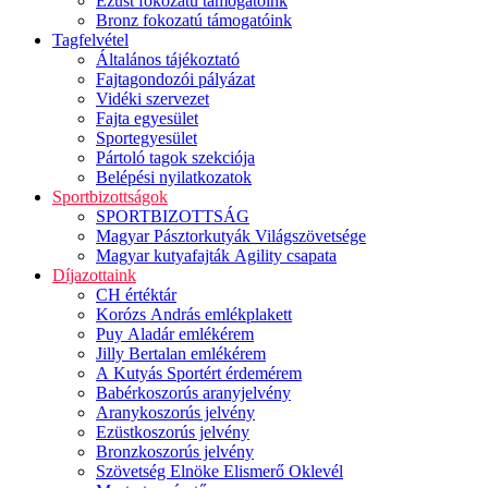
Ezüst fokozatú támogatóink
Bronz fokozatú támogatóink
Tagfelvétel
Általános tájékoztató
Fajtagondozói pályázat
Vidéki szervezet
Fajta egyesület
Sportegyesület
Pártoló tagok szekciója
Belépési nyilatkozatok
Sportbizottságok
SPORTBIZOTTSÁG
Magyar Pásztorkutyák Világszövetsége
Magyar kutyafajták Agility csapata
Díjazottaink
CH értéktár
Korózs András emlékplakett
Puy Aladár emlékérem
Jilly Bertalan emlékérem
A Kutyás Sportért érdemérem
Babérkoszorús aranyjelvény
Aranykoszorús jelvény
Ezüstkoszorús jelvény
Bronzkoszorús jelvény
Szövetség Elnöke Elismerő Oklevél