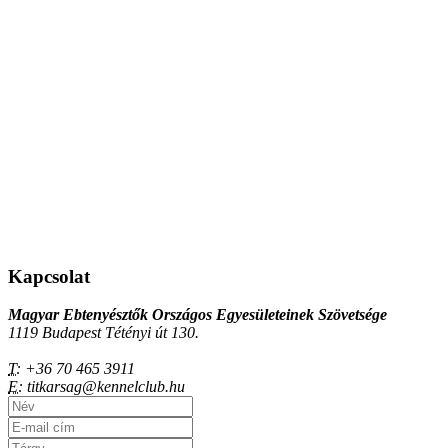
Kapcsolat
Magyar Ebtenyésztők Országos Egyesületeinek Szövetsége
1119 Budapest Tétényi út 130.
T:
+36 70 465 3911
E:
titkarsag@kennelclub.hu