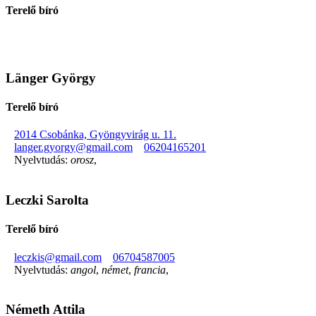
Terelő bíró
Länger György
Terelő bíró
2014 Csobánka, Gyöngyvirág u. 11.
langer.gyorgy@gmail.com
06204165201
Nyelvtudás:
orosz
,
Leczki Sarolta
Terelő bíró
leczkis@gmail.com
06704587005
Nyelvtudás:
angol
,
német
,
francia
,
Németh Attila