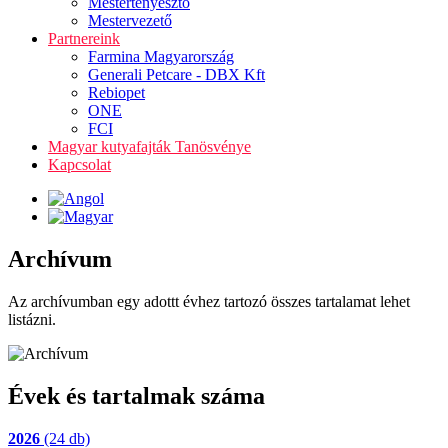
Mestertenyésztő
Mestervezető
Partnereink
Farmina Magyarország
Generali Petcare - DBX Kft
Rebiopet
ONE
FCI
Magyar kutyafajták Tanösvénye
Kapcsolat
Archívum
Az archívumban egy adottt évhez tartozó összes tartalamat lehet
listázni.
Évek és tartalmak száma
2026
(24 db)