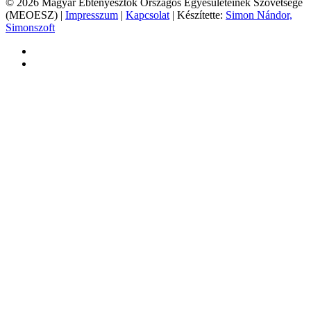
© 2026 Magyar Ebtenyésztők Országos Egyesületeinek Szövetsége
(MEOESZ) |
Impresszum
|
Kapcsolat
| Készítette:
Simon Nándor,
Simonszoft