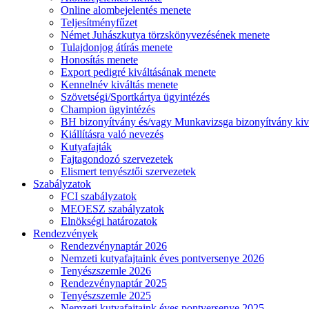
Online alombejelentés menete
Teljesítményfűzet
Német Juhászkutya törzskönyvezésének menete
Tulajdonjog átírás menete
Honosítás menete
Export pedigré kiváltásának menete
Kennelnév kiváltás menete
Szövetségi/Sportkártya ügyintézés
Champion ügyintézés
BH bizonyítvány és/vagy Munkavizsga bizonyítvány kiv
Kiállításra való nevezés
Kutyafajták
Fajtagondozó szervezetek
Elismert tenyésztői szervezetek
Szabályzatok
FCI szabályzatok
MEOESZ szabályzatok
Elnökségi határozatok
Rendezvények
Rendezvénynaptár 2026
Nemzeti kutyafajtaink éves pontversenye 2026
Tenyészszemle 2026
Rendezvénynaptár 2025
Tenyészszemle 2025
Nemzeti kutyafajtaink éves pontversenye 2025