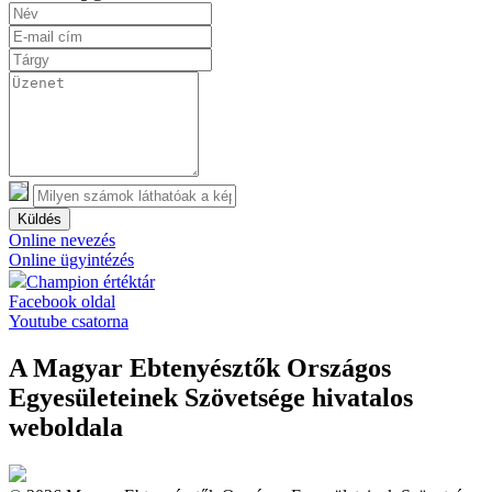
Küldés
Online nevezés
Online ügyintézés
Champion értéktár
Facebook oldal
Youtube csatorna
A Magyar Ebtenyésztők Országos
Egyesületeinek Szövetsége hivatalos
weboldala