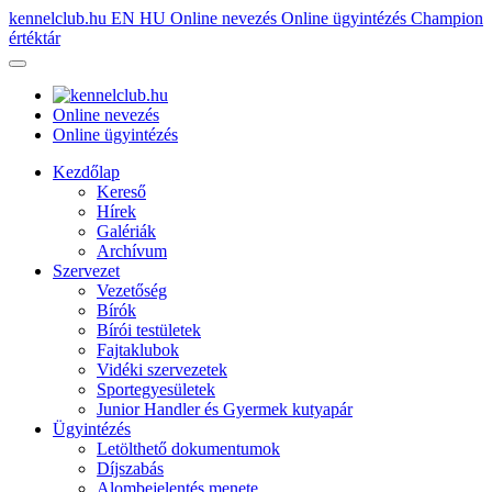
kennelclub.hu
EN
HU
Online nevezés
Online ügyintézés
Champion
értéktár
Online nevezés
Online ügyintézés
Kezdőlap
Kereső
Hírek
Galériák
Archívum
Szervezet
Vezetőség
Bírók
Bírói testületek
Fajtaklubok
Vidéki szervezetek
Sportegyesületek
Junior Handler és Gyermek kutyapár
Ügyintézés
Letölthető dokumentumok
Díjszabás
Alombejelentés menete