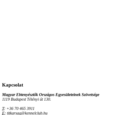
Kapcsolat
Magyar Ebtenyésztők Országos Egyesületeinek Szövetsége
1119 Budapest Tétényi út 130.
T:
+36 70 465 3911
E:
titkarsag@kennelclub.hu