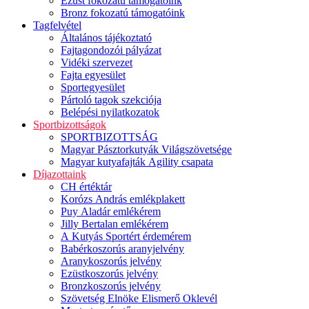
Ezüst fokozatú támogatóink
Bronz fokozatú támogatóink
Tagfelvétel
Általános tájékoztató
Fajtagondozói pályázat
Vidéki szervezet
Fajta egyesület
Sportegyesület
Pártoló tagok szekciója
Belépési nyilatkozatok
Sportbizottságok
SPORTBIZOTTSÁG
Magyar Pásztorkutyák Világszövetsége
Magyar kutyafajták Agility csapata
Díjazottaink
CH értéktár
Korózs András emlékplakett
Puy Aladár emlékérem
Jilly Bertalan emlékérem
A Kutyás Sportért érdemérem
Babérkoszorús aranyjelvény
Aranykoszorús jelvény
Ezüstkoszorús jelvény
Bronzkoszorús jelvény
Szövetség Elnöke Elismerő Oklevél