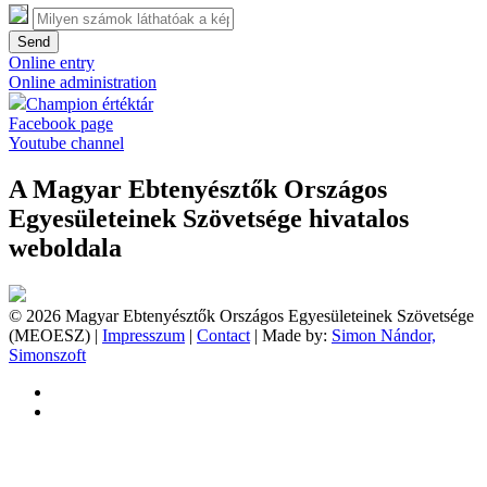
Send
Online entry
Online administration
Champion értéktár
Facebook page
Youtube channel
A Magyar Ebtenyésztők Országos
Egyesületeinek Szövetsége hivatalos
weboldala
© 2026 Magyar Ebtenyésztők Országos Egyesületeinek Szövetsége
(MEOESZ) |
Impresszum
|
Contact
| Made by:
Simon Nándor,
Simonszoft