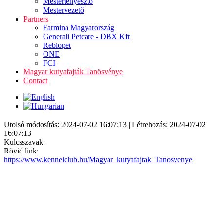
Mestertenyésztő
Mestervezető
Partners
Farmina Magyarország
Generali Petcare - DBX Kft
Rebiopet
ONE
FCI
Magyar kutyafajták Tanösvénye
Contact
Utolsó módosítás: 2024-07-02 16:07:13 | Létrehozás: 2024-07-02
16:07:13
Kulcsszavak:
Rövid link:
https://www.kennelclub.hu/Magyar_kutyafajtak_Tanosvenye