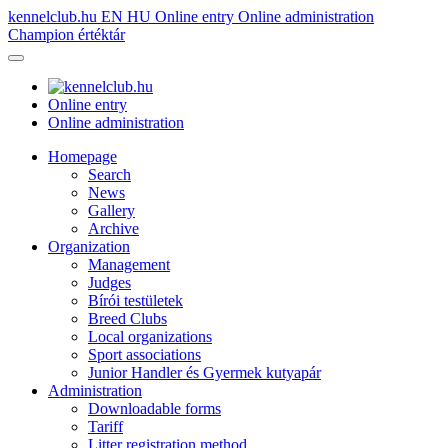
kennelclub.hu
EN
HU
Online entry
Online administration
Champion értéktár
Online entry
Online administration
Homepage
Search
News
Gallery
Archive
Organization
Management
Judges
Bírói testületek
Breed Clubs
Local organizations
Sport associations
Junior Handler és Gyermek kutyapár
Administration
Downloadable forms
Tariff
Litter registration method