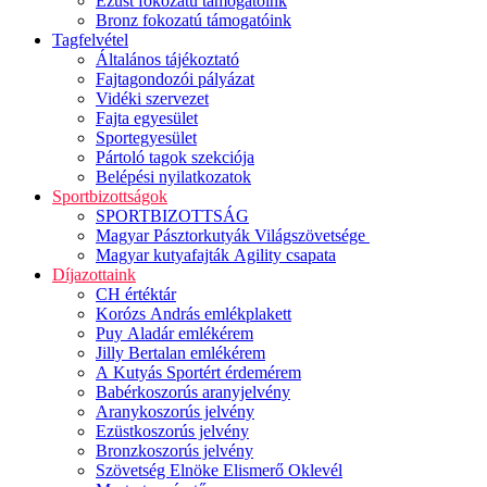
Ezüst fokozatú támogatóink
Bronz fokozatú támogatóink
Tagfelvétel
Általános tájékoztató
Fajtagondozói pályázat
Vidéki szervezet
Fajta egyesület
Sportegyesület
Pártoló tagok szekciója
Belépési nyilatkozatok
Sportbizottságok
SPORTBIZOTTSÁG
Magyar Pásztorkutyák Világszövetsége
Magyar kutyafajták Agility csapata
Díjazottaink
CH értéktár
Korózs András emlékplakett
Puy Aladár emlékérem
Jilly Bertalan emlékérem
A Kutyás Sportért érdemérem
Babérkoszorús aranyjelvény
Aranykoszorús jelvény
Ezüstkoszorús jelvény
Bronzkoszorús jelvény
Szövetség Elnöke Elismerő Oklevél