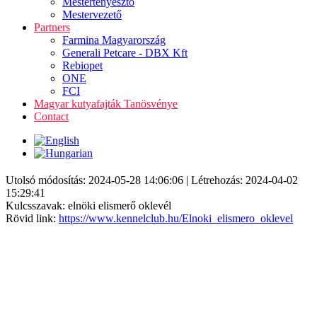
Mestertenyésztő
Mestervezető
Partners
Farmina Magyarország
Generali Petcare - DBX Kft
Rebiopet
ONE
FCI
Magyar kutyafajták Tanösvénye
Contact
Utolsó módosítás: 2024-05-28 14:06:06 | Létrehozás: 2024-04-02
15:29:41
Kulcsszavak: elnöki elismerő oklevél
Rövid link:
https://www.kennelclub.hu/Elnoki_elismero_oklevel