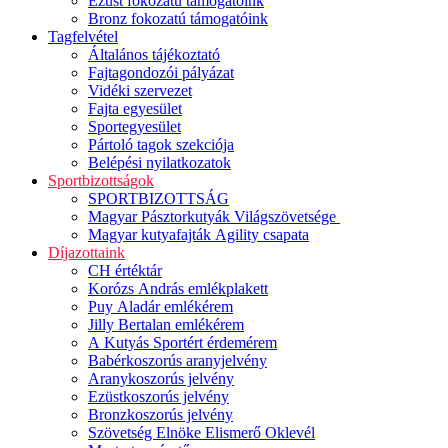
Ezüst fokozatú támogatóink
Bronz fokozatú támogatóink
Tagfelvétel
Általános tájékoztató
Fajtagondozói pályázat
Vidéki szervezet
Fajta egyesület
Sportegyesület
Pártoló tagok szekciója
Belépési nyilatkozatok
Sportbizottságok
SPORTBIZOTTSÁG
Magyar Pásztorkutyák Világszövetsége
Magyar kutyafajták Agility csapata
Díjazottaink
CH értéktár
Korózs András emlékplakett
Puy Aladár emlékérem
Jilly Bertalan emlékérem
A Kutyás Sportért érdemérem
Babérkoszorús aranyjelvény
Aranykoszorús jelvény
Ezüstkoszorús jelvény
Bronzkoszorús jelvény
Szövetség Elnöke Elismerő Oklevél