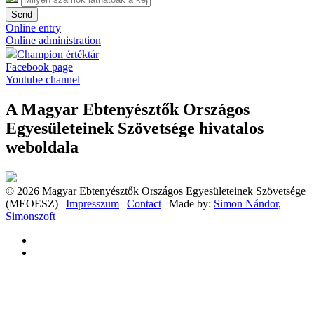
Send
Online entry
Online administration
Champion értéktár
Facebook page
Youtube channel
A Magyar Ebtenyésztők Országos
Egyesületeinek Szövetsége hivatalos
weboldala
© 2026 Magyar Ebtenyésztők Országos Egyesületeinek Szövetsége
(MEOESZ) |
Impresszum
|
Contact
| Made by:
Simon Nándor,
Simonszoft