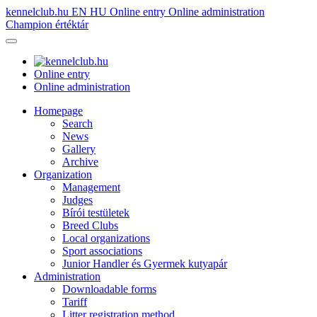
kennelclub.hu
EN
HU
Online entry
Online administration
Champion értéktár
Online entry
Online administration
Homepage
Search
News
Gallery
Archive
Organization
Management
Judges
Bírói testületek
Breed Clubs
Local organizations
Sport associations
Junior Handler és Gyermek kutyapár
Administration
Downloadable forms
Tariff
Litter registration method