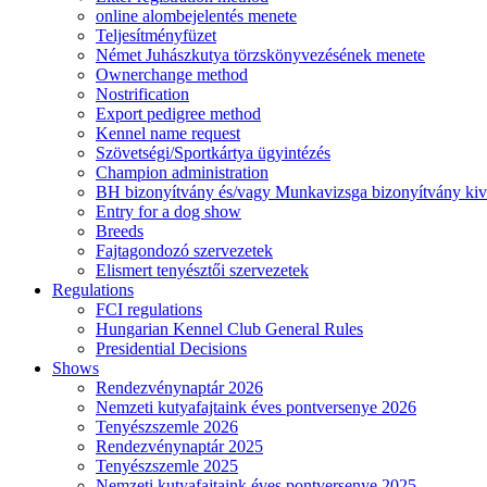
online alombejelentés menete
Teljesítményfüzet
Német Juhászkutya törzskönyvezésének menete
Ownerchange method
Nostrification
Export pedigree method
Kennel name request
Szövetségi/Sportkártya ügyintézés
Champion administration
BH bizonyítvány és/vagy Munkavizsga bizonyítvány kiv
Entry for a dog show
Breeds
Fajtagondozó szervezetek
Elismert tenyésztői szervezetek
Regulations
FCI regulations
Hungarian Kennel Club General Rules
Presidential Decisions
Shows
Rendezvénynaptár 2026
Nemzeti kutyafajtaink éves pontversenye 2026
Tenyészszemle 2026
Rendezvénynaptár 2025
Tenyészszemle 2025
Nemzeti kutyafajtaink éves pontversenye 2025