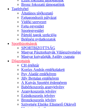
Ezüst fokozatú támogatóink
Bronz fokozatú támogatóink
Tagfelvétel
Általános tájékoztató
Fajtagondozói pályázat
Vidéki szervezet
Fajta egyesület
Sportegyesület
Pártoló tagok szekciója
Belépési nyilatkozatok
Sportbizottságok
SPORTBIZOTTSÁG
Magyar Pásztorkutyák Világszövetsége
Magyar kutyafajták Agility csapata
Díjazottaink
CH értéktár
Korózs András emlékplakett
Puy Aladár emlékérem
Jilly Bertalan emlékérem
A Kutyás Sportért érdemérem
Babérkoszorús aranyjelvény
Aranykoszorús jelvény
Ezüstkoszorús jelvény
Bronzkoszorús jelvény
Szövetség Elnöke Elismerő Oklevél