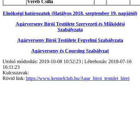
Veréb Csilla
Elnökségi határozatok (Hatályos 2018. szeptember 19. napjától)
Agárverseny Bírói Testülete Szervezeti és Működési
Szabályzata
Agárverseny Bírói Testülete Fegyelmi Szabályzata
Agárverseny és Coursing Szabályzat
Utolsó módosítás: 2019-10-08 10:52:23 | Létrehozás: 2018-07-16
16:11:23
Kulcsszavak:
Rövid link:
https://www.kennelclub.hu/Agar_biroi_testulet_hirei