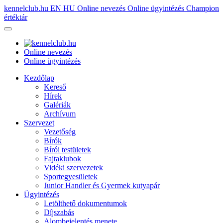
kennelclub.hu
EN
HU
Online nevezés
Online ügyintézés
Champion
értéktár
Online nevezés
Online ügyintézés
Kezdőlap
Kereső
Hírek
Galériák
Archívum
Szervezet
Vezetőség
Bírók
Bírói testületek
Fajtaklubok
Vidéki szervezetek
Sportegyesületek
Junior Handler és Gyermek kutyapár
Ügyintézés
Letölthető dokumentumok
Díjszabás
Alombejelentés menete