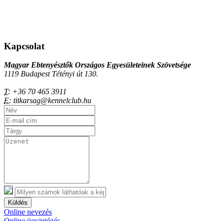
Kapcsolat
Magyar Ebtenyésztők Országos Egyesületeinek Szövetsége
1119 Budapest Tétényi út 130.
T:
+36 70 465 3911
E:
titkarsag@kennelclub.hu
Küldés
Online nevezés
Online ügyintézés