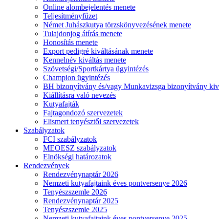
Online alombejelentés menete
Teljesítményfűzet
Német Juhászkutya törzskönyvezésének menete
Tulajdonjog átírás menete
Honosítás menete
Export pedigré kiváltásának menete
Kennelnév kiváltás menete
Szövetségi/Sportkártya ügyintézés
Champion ügyintézés
BH bizonyítvány és/vagy Munkavizsga bizonyítvány kiv
Kiállításra való nevezés
Kutyafajták
Fajtagondozó szervezetek
Elismert tenyésztői szervezetek
Szabályzatok
FCI szabályzatok
MEOESZ szabályzatok
Elnökségi határozatok
Rendezvények
Rendezvénynaptár 2026
Nemzeti kutyafajtaink éves pontversenye 2026
Tenyészszemle 2026
Rendezvénynaptár 2025
Tenyészszemle 2025
Nemzeti kutyafajtaink éves pontversenye 2025