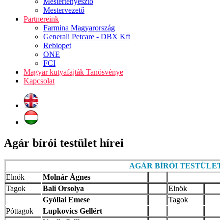
Mestertenyésztő
Mestervezető
Partnereink
Farmina Magyarország
Generali Petcare - DBX Kft
Rebiopet
ONE
FCI
Magyar kutyafajták Tanösvénye
Kapcsolat
Agár bírói testület hírei
AGÁR BÍRÓI TESTÜLE
Elnök
Molnár Ágnes
Tagok
Bali Orsolya
Elnök
Gyóllai Emese
Tagok
Póttagok
Lupkovics Gellért