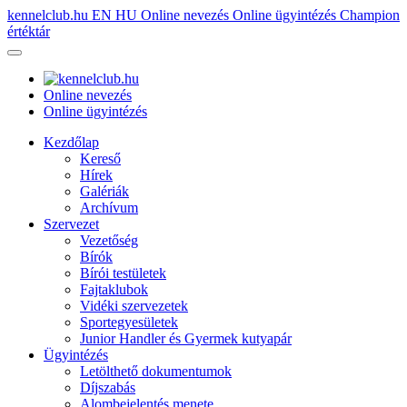
kennelclub.hu
EN
HU
Online nevezés
Online ügyintézés
Champion
értéktár
Online nevezés
Online ügyintézés
Kezdőlap
Kereső
Hírek
Galériák
Archívum
Szervezet
Vezetőség
Bírók
Bírói testületek
Fajtaklubok
Vidéki szervezetek
Sportegyesületek
Junior Handler és Gyermek kutyapár
Ügyintézés
Letölthető dokumentumok
Díjszabás
Alombejelentés menete