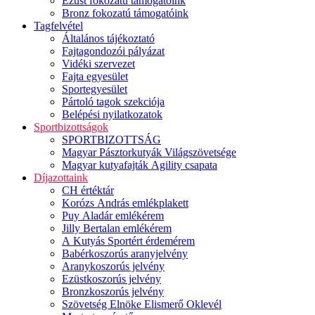
Ezüst fokozatú támogatóink
Bronz fokozatú támogatóink
Tagfelvétel
Általános tájékoztató
Fajtagondozói pályázat
Vidéki szervezet
Fajta egyesület
Sportegyesület
Pártoló tagok szekciója
Belépési nyilatkozatok
Sportbizottságok
SPORTBIZOTTSÁG
Magyar Pásztorkutyák Világszövetsége
Magyar kutyafajták Agility csapata
Díjazottaink
CH értéktár
Korózs András emlékplakett
Puy Aladár emlékérem
Jilly Bertalan emlékérem
A Kutyás Sportért érdemérem
Babérkoszorús aranyjelvény
Aranykoszorús jelvény
Ezüstkoszorús jelvény
Bronzkoszorús jelvény
Szövetség Elnöke Elismerő Oklevél