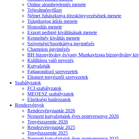
Online alombejelentés menete
Teljesítményfűzet
Német Juhászkutya törzskönyvezésének menete
Tulajdonjog átírás menete
Honosítás menete
Export pedigré kiváltásának menete
Kennelnév kiváltás menete
Szövetségi/Sportkártya ügyintézés
Champion ügyintézés
BH bizonyítvány és/vagy Munkavizsga bizonyítvány kiv
Kiállításra való nevezés
Kutyafajták
Fajtagondozó szervezetek
Elismert tenyésztői szervezetek
Szabályzatok
FCI szabályzatok
MEOESZ szabályzatok
Elnökségi határozatok
Rendezvények
Rendezvénynaptár 2026
Nemzeti kutyafajtaink éves pontversenye 2026
Tenyészszemle 2026
Rendezvénynaptár 2025
Tenyészszemle 2025
Nemzeti kutyafajtaink éves pontversenye 2025