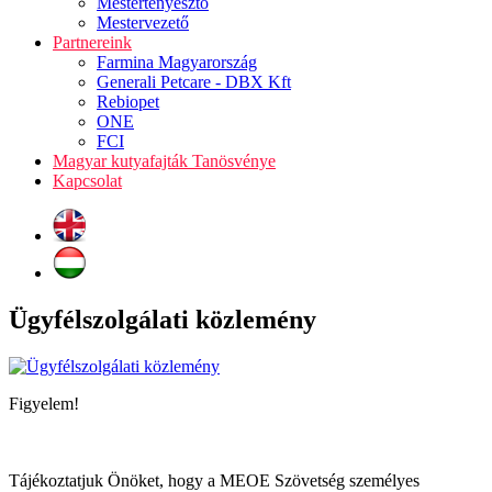
Mestertenyésztő
Mestervezető
Partnereink
Farmina Magyarország
Generali Petcare - DBX Kft
Rebiopet
ONE
FCI
Magyar kutyafajták Tanösvénye
Kapcsolat
Ügyfélszolgálati közlemény
Figyelem!
Tájékoztatjuk Önöket, hogy a MEOE Szövetség személyes