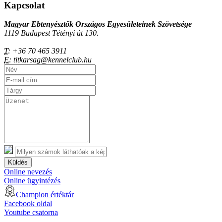
Kapcsolat
Magyar Ebtenyésztők Országos Egyesületeinek Szövetsége
1119 Budapest Tétényi út 130.
T:
+36 70 465 3911
E:
titkarsag@kennelclub.hu
Küldés
Online nevezés
Online ügyintézés
Champion értéktár
Facebook oldal
Youtube csatorna