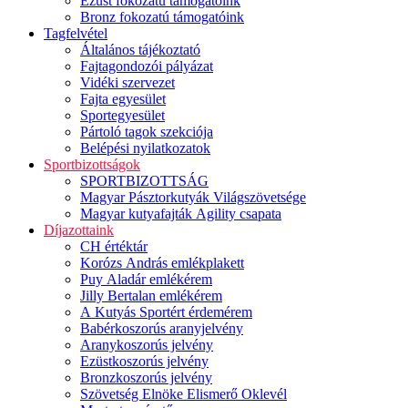
Ezüst fokozatú támogatóink
Bronz fokozatú támogatóink
Tagfelvétel
Általános tájékoztató
Fajtagondozói pályázat
Vidéki szervezet
Fajta egyesület
Sportegyesület
Pártoló tagok szekciója
Belépési nyilatkozatok
Sportbizottságok
SPORTBIZOTTSÁG
Magyar Pásztorkutyák Világszövetsége
Magyar kutyafajták Agility csapata
Díjazottaink
CH értéktár
Korózs András emlékplakett
Puy Aladár emlékérem
Jilly Bertalan emlékérem
A Kutyás Sportért érdemérem
Babérkoszorús aranyjelvény
Aranykoszorús jelvény
Ezüstkoszorús jelvény
Bronzkoszorús jelvény
Szövetség Elnöke Elismerő Oklevél