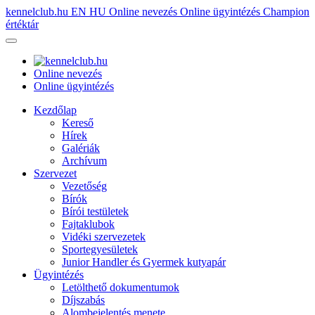
kennelclub.hu
EN
HU
Online nevezés
Online ügyintézés
Champion
értéktár
Online nevezés
Online ügyintézés
Kezdőlap
Kereső
Hírek
Galériák
Archívum
Szervezet
Vezetőség
Bírók
Bírói testületek
Fajtaklubok
Vidéki szervezetek
Sportegyesületek
Junior Handler és Gyermek kutyapár
Ügyintézés
Letölthető dokumentumok
Díjszabás
Alombejelentés menete