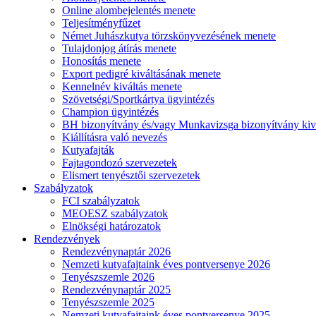
Online alombejelentés menete
Teljesítményfűzet
Német Juhászkutya törzskönyvezésének menete
Tulajdonjog átírás menete
Honosítás menete
Export pedigré kiváltásának menete
Kennelnév kiváltás menete
Szövetségi/Sportkártya ügyintézés
Champion ügyintézés
BH bizonyítvány és/vagy Munkavizsga bizonyítvány kiv
Kiállításra való nevezés
Kutyafajták
Fajtagondozó szervezetek
Elismert tenyésztői szervezetek
Szabályzatok
FCI szabályzatok
MEOESZ szabályzatok
Elnökségi határozatok
Rendezvények
Rendezvénynaptár 2026
Nemzeti kutyafajtaink éves pontversenye 2026
Tenyészszemle 2026
Rendezvénynaptár 2025
Tenyészszemle 2025
Nemzeti kutyafajtaink éves pontversenye 2025