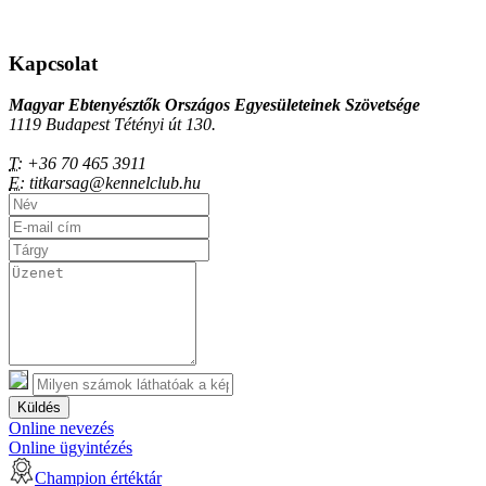
Kapcsolat
Magyar Ebtenyésztők Országos Egyesületeinek Szövetsége
1119 Budapest Tétényi út 130.
T:
+36 70 465 3911
E:
titkarsag@kennelclub.hu
Küldés
Online nevezés
Online ügyintézés
Champion értéktár