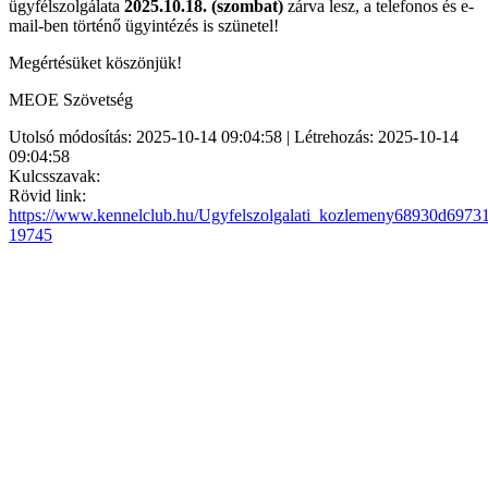
ügyfélszolgálata
2025.10.18. (szombat)
zárva lesz, a telefonos és e-
mail-ben történő ügyintézés is szünetel!
Megértésüket köszönjük!
MEOE Szövetség
Utolsó módosítás: 2025-10-14 09:04:58 | Létrehozás: 2025-10-14
09:04:58
Kulcsszavak:
Rövid link:
https://www.kennelclub.hu/Ugyfelszolgalati_kozlemeny68930d6973
19745