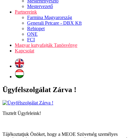
Mestertenyésztő
Mestervezető
Partnereink
Farmina Magyarország
Generali Petcare - DBX Kft
Rebiopet
ONE
FCI
Magyar kutyafajták Tanösvénye
Kapcsolat
Ügyfélszolgálat Zárva !
Tisztelt Ügyfeleink!
Tájékoztatjuk Önöket, hogy a MEOE Szövetség személyes