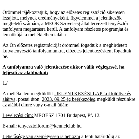
Örömmel tájékoztatjuk, hogy az előzetes regisztráció sikeresen
lezajlott, melynek eredményeként, figyelemmel a jelentkezők
megfelelő számára, a MEOE Szövetség által tervezett tenyésztői
tanfolyam megtartásra kerül. A tanfolyam részletes programját és
tematikáját a mellékletben találja.
Az Ön előzetes regisztrációját örömmel fogadtuk a meghirdetett
kutyatenyésztő tanfolyamunkra, előzetes jelentkezésként fogadtuk
be.
A tanfolyamra való jelentkezése akkor válik véglegessé, ha
teljesíti az alábbiakat:
1./
A mellékelten megküldött „
JELENTKEZÉSI LAP”-ot kitöltve és
aláírva,
postai úton,
2023. 09.25-ig beérkezőleg
megküldi részünkre
az alábbi címre vagy e-mail útján:
Levelezési cím:
MEOESZ 1701 Budapest, Pf. 12.
E-mail:
tenyesztoiforum@kennelclub.hu
Lehetősége van személyesen is behozni
a fenti határidőig az