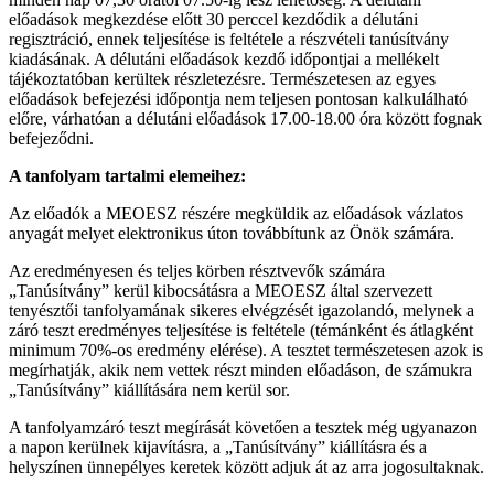
előadások megkezdése előtt 30 perccel kezdődik a délutáni
regisztráció, ennek teljesítése is feltétele a részvételi tanúsítvány
kiadásának. A délutáni előadások kezdő időpontjai a mellékelt
tájékoztatóban kerültek részletezésre. Természetesen az egyes
előadások befejezési időpontja nem teljesen pontosan kalkulálható
előre, várhatóan a délutáni előadások 17.00-18.00 óra között fognak
befejeződni.
A tanfolyam tartalmi elemeihez:
Az előadók a MEOESZ részére megküldik az előadások vázlatos
anyagát melyet elektronikus úton továbbítunk az Önök számára.
Az eredményesen és teljes körben résztvevők számára
„Tanúsítvány” kerül kibocsátásra a MEOESZ által szervezett
tenyésztői tanfolyamának sikeres elvégzését igazolandó, melynek a
záró teszt eredményes teljesítése is feltétele (témánként és átlagként
minimum 70%-os eredmény elérése). A tesztet természetesen azok is
megírhatják, akik nem vettek részt minden előadáson, de számukra
„Tanúsítvány” kiállítására nem kerül sor.
A tanfolyamzáró teszt megírását követően a tesztek még ugyanazon
a napon kerülnek kijavításra, a „Tanúsítvány” kiállításra és a
helyszínen ünnepélyes keretek között adjuk át az arra jogosultaknak.