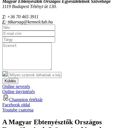
Magyar Ebtenyésztők Országos Egyesületeinek Szövetsége
1119 Budapest Tétényi út 130.
T:
+36 70 465 3911
E:
titkarsag@kennelclub.hu
Küldés
Online nevezés
Online ügyintézés
Champion értéktár
Facebook oldal
Youtube csatorna
A Magyar Ebtenyésztők Országos