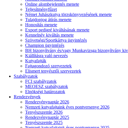
Online alombejelentés menete
Teljesítményfűzet
Német Juhászkutya törzskönyvezésének menete
Tulajdonjog átírás menete
Honosítás menete
Export pedigré kiváltásának menete
Kennelnév kiváltás menete
Szövetségi/Sportkártya ügyintézés
Champion ügyintézés
BH bizonyítvány és/vagy Munkavizsga bizonyítvány kiv
Kiállításra való nevezés
Kutyafajták
Fajtagondozó szervezetek
Elismert tenyésztői szervezetek
Szabályzatok
FCI szabályzatok
MEOESZ szabályzatok
Elnökségi határozatok
Rendezvények
Rendezvénynaptár 2026
Nemzeti kutyafajtaink éves pontversenye 2026
Tenyészszemle 2026
Rendezvénynaptár 2025
Tenyészszemle 2025
Nemzeti kutyafajtaink éves pontversenye 2025