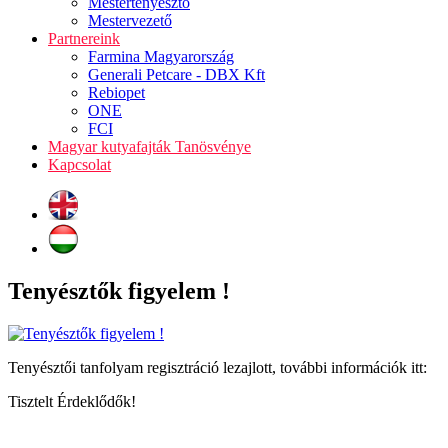
Mestertenyésztő
Mestervezető
Partnereink
Farmina Magyarország
Generali Petcare - DBX Kft
Rebiopet
ONE
FCI
Magyar kutyafajták Tanösvénye
Kapcsolat
Tenyésztők figyelem !
Tenyésztői tanfolyam regisztráció lezajlott, további információk itt:
Tisztelt Érdeklődők!