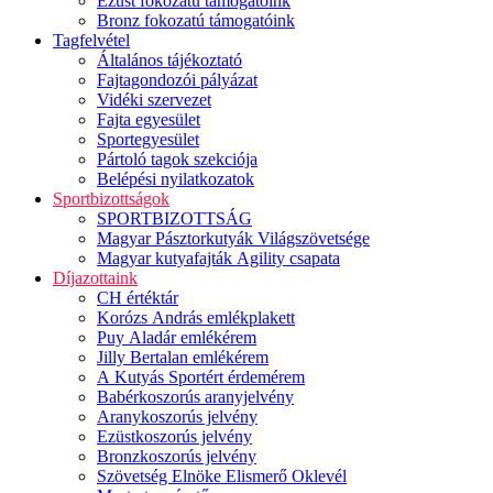
Ezüst fokozatú támogatóink
Bronz fokozatú támogatóink
Tagfelvétel
Általános tájékoztató
Fajtagondozói pályázat
Vidéki szervezet
Fajta egyesület
Sportegyesület
Pártoló tagok szekciója
Belépési nyilatkozatok
Sportbizottságok
SPORTBIZOTTSÁG
Magyar Pásztorkutyák Világszövetsége
Magyar kutyafajták Agility csapata
Díjazottaink
CH értéktár
Korózs András emlékplakett
Puy Aladár emlékérem
Jilly Bertalan emlékérem
A Kutyás Sportért érdemérem
Babérkoszorús aranyjelvény
Aranykoszorús jelvény
Ezüstkoszorús jelvény
Bronzkoszorús jelvény
Szövetség Elnöke Elismerő Oklevél