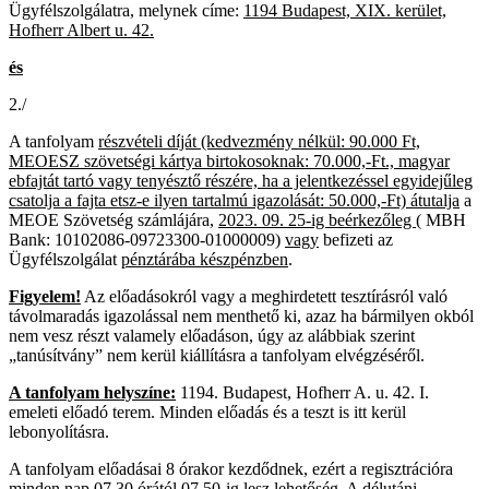
Ügyfélszolgálatra, melynek címe:
1194 Budapest, XIX. kerület,
Hofherr Albert u. 42.
és
2./
A tanfolyam
részvételi díját (kedvezmény nélkül: 90.000 Ft,
MEOESZ szövetségi kártya birtokosoknak: 70.000,-Ft., magyar
ebfajtát tartó vagy tenyésztő részére, ha a jelentkezéssel egyidejűleg
csatolja a fajta etsz-e ilyen tartalmú igazolását: 50.000,-Ft) átutalja
a
MEOE Szövetség számlájára,
2023. 09. 25-ig beérkezőleg
( MBH
Bank: 10102086-09723300-01000009)
vagy
befizeti az
Ügyfélszolgálat
pénztárába készpénzben
.
Figyelem!
Az előadásokról vagy a meghirdetett tesztírásról való
távolmaradás igazolással nem menthető ki, azaz ha bármilyen okból
nem vesz részt valamely előadáson, úgy az alábbiak szerint
„tanúsítvány” nem kerül kiállításra a tanfolyam elvégzéséről.
A tanfolyam helyszíne:
1194. Budapest, Hofherr A. u. 42. I.
emeleti előadó terem. Minden előadás és a teszt is itt kerül
lebonyolításra.
A tanfolyam előadásai 8 órakor kezdődnek, ezért a regisztrációra
minden nap 07,30 órától 07.50-ig lesz lehetőség. A délutáni