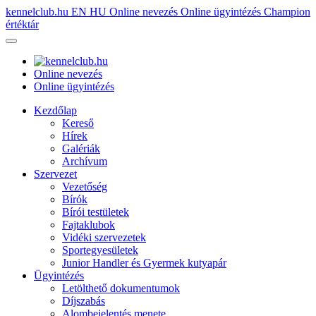
kennelclub.hu
EN
HU
Online nevezés
Online ügyintézés
Champion
értéktár
Online nevezés
Online ügyintézés
Kezdőlap
Kereső
Hírek
Galériák
Archívum
Szervezet
Vezetőség
Bírók
Bírói testületek
Fajtaklubok
Vidéki szervezetek
Sportegyesületek
Junior Handler és Gyermek kutyapár
Ügyintézés
Letölthető dokumentumok
Díjszabás
Alombejelentés menete