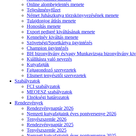
Online alombejelentés menete
Teljesítményfűzet
Német Juhászkutya törzskönyvezésének menete
Tulajdonjog átírás menete
Honosítás menete
Export pedigré kiváltásának menete
Kennelnév kiváltás menete
Szövetségi/Sportkártya ügyintézés
Champion ügyintézés
BH bizonyítvány és/vagy Munkavizsga bizonyítvány kiv
Kiállításra való nevezés
Kutyafajták
Fajtagondozó szervezetek
Elismert tenyésztői szervezetek
Szabályzatok
FCI szabályzatok
MEOESZ szabályzatok
Elnökségi határozatok
Rendezvények
Rendezvénynaptár 2026
Nemzeti kutyafajtaink éves pontversenye 2026
Tenyészszemle 2026
Rendezvénynaptár 2025
Tenyészszemle 2025
Nemzeti kutyafajtaink éves pontversenye 2025