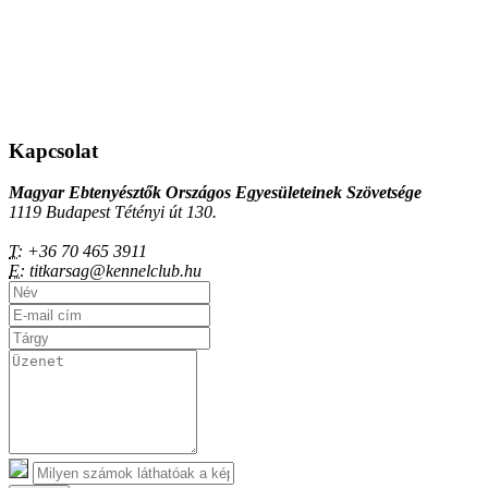
Kapcsolat
Magyar Ebtenyésztők Országos Egyesületeinek Szövetsége
1119 Budapest Tétényi út 130.
T:
+36 70 465 3911
E:
titkarsag@kennelclub.hu