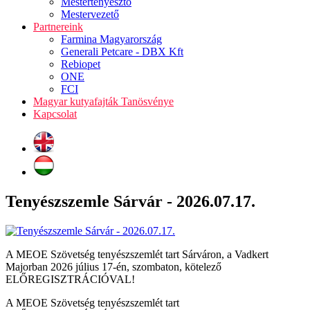
Mestertenyésztő
Mestervezető
Partnereink
Farmina Magyarország
Generali Petcare - DBX Kft
Rebiopet
ONE
FCI
Magyar kutyafajták Tanösvénye
Kapcsolat
Tenyészszemle Sárvár - 2026.07.17.
A MEOE Szövetség tenyészszemlét tart Sárváron, a Vadkert
Majorban 2026 július 17-én, szombaton, kötelező
ELŐREGISZTRÁCIÓVAL!
A MEOE Szövetség tenyészszemlét tart