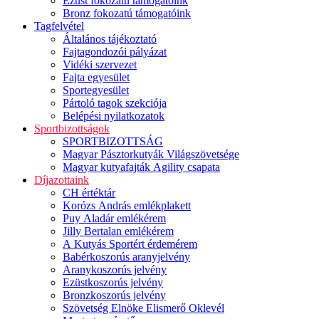
Ezüst fokozatú támogatóink
Bronz fokozatú támogatóink
Tagfelvétel
Általános tájékoztató
Fajtagondozói pályázat
Vidéki szervezet
Fajta egyesület
Sportegyesület
Pártoló tagok szekciója
Belépési nyilatkozatok
Sportbizottságok
SPORTBIZOTTSÁG
Magyar Pásztorkutyák Világszövetsége
Magyar kutyafajták Agility csapata
Díjazottaink
CH értéktár
Korózs András emlékplakett
Puy Aladár emlékérem
Jilly Bertalan emlékérem
A Kutyás Sportért érdemérem
Babérkoszorús aranyjelvény
Aranykoszorús jelvény
Ezüstkoszorús jelvény
Bronzkoszorús jelvény
Szövetség Elnöke Elismerő Oklevél