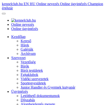
kennelclub.hu
EN
HU
Online nevezés
Online ügyintézés
Champion
értéktár
Online nevezés
Online ügyintézés
Kezdőlap
Kereső
Hírek
Galériák
Archívum
Szervezet
Vezetőség
Bírók
Bírói testületek
Fajtaklubok
Vidéki szervezetek
Sportegyesületek
Junior Handler és Gyermek kutyapár
Ügyintézés
Letölthető dokumentumok
Díjszabás
Alombejelentés menete