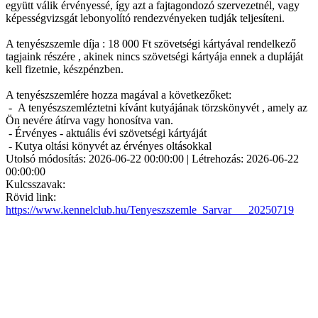
együtt válik érvényessé, így azt a fajtagondozó szervezetnél, vagy
képességvizsgát lebonyolító rendezvényeken tudják teljesíteni.
A tenyészszemle díja : 18 000 Ft szövetségi kártyával rendelkező
tagjaink részére , akinek nincs szövetségi kártyája ennek a dupláját
kell fizetnie, készpénzben.
A tenyészszemlére hozza magával a következőket:
- A tenyészszemléztetni kívánt kutyájának törzskönyvét , amely az
Ön nevére átírva vagy honosítva van.
- Érvényes - aktuális évi szövetségi kártyáját
- Kutya oltási könyvét az érvényes oltásokkal
Utolsó módosítás: 2026-06-22 00:00:00 | Létrehozás: 2026-06-22
00:00:00
Kulcsszavak:
Rövid link:
https://www.kennelclub.hu/Tenyeszszemle_Sarvar___20250719