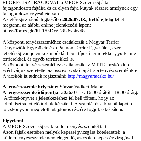
ELŐREGISZTRÁCIÓVAL a MEOE Szövetség által
fajtagondozott fajtáira és az olyan fajta kutyák részére amelynek egy
fajtagondozó egyesülete van.
Az előregisztrációt legkésőbb
2026.07.13., hétfő éjfélig
lehet
megtenni az alábbi online jelentkezési lapon:
https://forms.gle/RL153DWE8U6xsiwd8
A központi tenyészszemléhez csatlakozik a Magyar Terrier
Tenyésztők Egyesülete és a Pannon Terrier Egyesület , ezért
lehetőség van jelentkezni például bull típusú terrierekkel , yorkshire
terrierekkel, és egyéb terrierekkel is.
A központi tenyészszemléhez csatlakozik az MTTE tacskó klub is,
ezért várjuk szeretettel az összes tacskó fajtát is a tenyészszemlénkre.
A tacskók itt tudnak regisztrálni:
http://magyartacsko.hu/
A tenyészszemle helyszíne:
Sárvár Vadkert Major
A tenyészszemle időpontja:
2026.07.17. 16:00 órától - 18:00 óráig.
A törzskönyvet a jelentkezéshez fel kell tölteni, hogy az
adminisztrációt elő tudjuk készíteni. A számlát és a bírálati lapot a
törzskönyvön megjelölt tulajdonos részére fogjuk elkészíteni.
Figyelem!
A MEOE Szövetség csak küllem tenyészszemlét tart.
Azon fajták esetében melyek képességvizsgára kötelezettek, a
küllem tenyészszemle nem elegendő, az csak a képességvizsgával