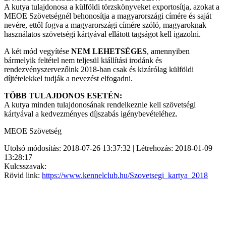
A kutya tulajdonosa a külföldi törzskönyveket exportosítja, azokat a
MEOE Szövetségnél behonosítja a magyarországi címére és saját
nevére, ettől fogva a magyarországi címére szóló, magyaroknak
használatos szövetségi kártyával ellátott tagságot kell igazolni.
A két mód vegyítése
NEM LEHETSÉGES
, amennyiben
bármelyik feltétel nem teljesül kiállítási irodánk és
rendezvényszervezőink 2018-ban csak és kizárólag külföldi
díjtételekkel tudják a nevezést elfogadni.
TÖBB TULAJDONOS ESETÉN:
A kutya minden tulajdonosának rendelkeznie kell szövetségi
kártyával a kedvezményes díjszabás igénybevételéhez.
MEOE Szövetség
Utolsó módosítás: 2018-07-26 13:37:32 | Létrehozás: 2018-01-09
13:28:17
Kulcsszavak:
Rövid link:
https://www.kennelclub.hu/Szovetsegi_kartya_2018