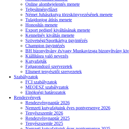
Online alombejelentés menete
Teljesítményfűzet
Német Juhászkutya törzskönyvezésének menete
Tulajdonjog átírás menete
Honosítás menete
Export pedigré kiváltásának menete
Kennelnév kiváltás menete
Szövetségi/Sportkártya ügyintézés
Champion ügyintézés
BH bizonyítvány és/vagy Munkavizsga bizonyítvány kiv
Kiállításra való nevezés
Kutyafajták
Fajtagondozó szervezetek
Elismert tenyésztői szervezetek
Szabályzatok
FCI szabályzatok
MEOESZ szabályzatok
Elnökségi határozatok
Rendezvények
Rendezvénynaptár 2026
Nemzeti kutyafajtaink éves pontversenye 2026
Tenyészszemle 2026
Rendezvénynaptár 2025
Tenyészszemle 2025
Nemzeti kutyafajtaink éves pontversenye 2025