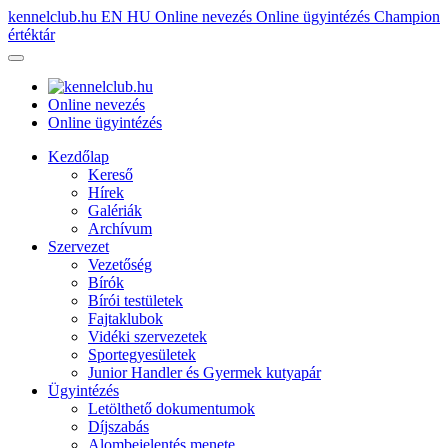
kennelclub.hu
EN
HU
Online nevezés
Online ügyintézés
Champion
értéktár
Online nevezés
Online ügyintézés
Kezdőlap
Kereső
Hírek
Galériák
Archívum
Szervezet
Vezetőség
Bírók
Bírói testületek
Fajtaklubok
Vidéki szervezetek
Sportegyesületek
Junior Handler és Gyermek kutyapár
Ügyintézés
Letölthető dokumentumok
Díjszabás
Alombejelentés menete