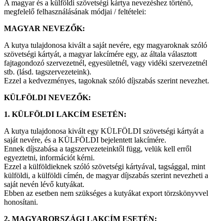
A magyar és a külföldi szövetségi kártya nevezéshez történő,
megfelelő felhasználásának módjai / feltételei:
MAGYAR NEVEZŐK:
A kutya tulajdonosa kivált a saját nevére, egy magyaroknak szóló
szövetségi kártyát, a magyar lakcímére egy, az általa választott
fajtagondozó szervezetnél, egyesületnél, vagy vidéki szervezetnél
stb. (lásd. tagszervezeteink).
Ezzel a kedvezményes, tagoknak szóló díjszabás szerint nevezhet.
KÜLFÖLDI NEVEZŐK:
1. KÜLFÖLDI LAKCÍM ESETÉN:
A kutya tulajdonosa kivált egy KÜLFÖLDI szövetségi kártyát a
saját nevére, és a KÜLFÖLDI bejelentett lakcímére.
Ennek díjszabása a tagszervezeteinktől függ, velük kell erről
egyeztetni, információt kérni.
Ezzel a külföldieknek szóló szövetségi kártyával, tagsággal, mint
külföldi, a külföldi címén, de magyar díjszabás szerint nevezheti a
saját nevén lévő kutyákat.
Ebben az esetben nem szükséges a kutyákat export törzskönyvvel
honosítani.
2. MAGYARORSZÁGI LAKCÍM ESETÉN: