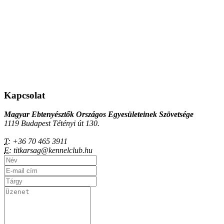
Kapcsolat
Magyar Ebtenyésztők Országos Egyesületeinek Szövetsége
1119 Budapest Tétényi út 130.
T:
+36 70 465 3911
E:
titkarsag@kennelclub.hu