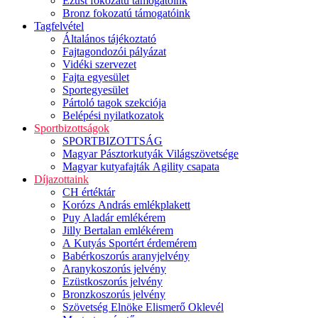
Ezüst fokozatú támogatóink
Bronz fokozatú támogatóink
Tagfelvétel
Általános tájékoztató
Fajtagondozói pályázat
Vidéki szervezet
Fajta egyesület
Sportegyesület
Pártoló tagok szekciója
Belépési nyilatkozatok
Sportbizottságok
SPORTBIZOTTSÁG
Magyar Pásztorkutyák Világszövetsége
Magyar kutyafajták Agility csapata
Díjazottaink
CH értéktár
Korózs András emlékplakett
Puy Aladár emlékérem
Jilly Bertalan emlékérem
A Kutyás Sportért érdemérem
Babérkoszorús aranyjelvény
Aranykoszorús jelvény
Ezüstkoszorús jelvény
Bronzkoszorús jelvény
Szövetség Elnöke Elismerő Oklevél