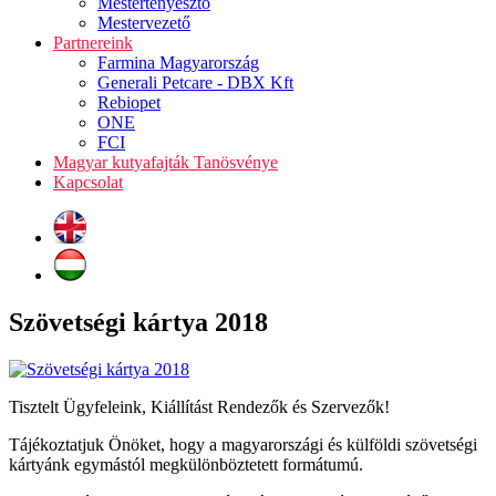
Mestertenyésztő
Mestervezető
Partnereink
Farmina Magyarország
Generali Petcare - DBX Kft
Rebiopet
ONE
FCI
Magyar kutyafajták Tanösvénye
Kapcsolat
Szövetségi kártya 2018
Tisztelt Ügyfeleink, Kiállítást Rendezők és Szervezők!
Tájékoztatjuk Önöket, hogy a magyarországi és külföldi szövetségi
kártyánk egymástól megkülönböztetett formátumú.