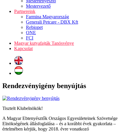
Mestertenyésztő
Mestervezető
Partnereink
Farmina Magyarország
Generali Petcare - DBX Kft
Rebiopet
ONE
FCI
Magyar kutyafajták Tanösvénye
Kapcsolat
Rendezvényigény benyújtás
Tisztelt Klubelnökök!
A Magyar Ebtenyésztők Országos Egyesületeinek Szövetsége
Elnökségének állásfoglalása – és a korábbi évek gyakorlata –
értelmében kérjük, hogy 2018. évre vonatkozó