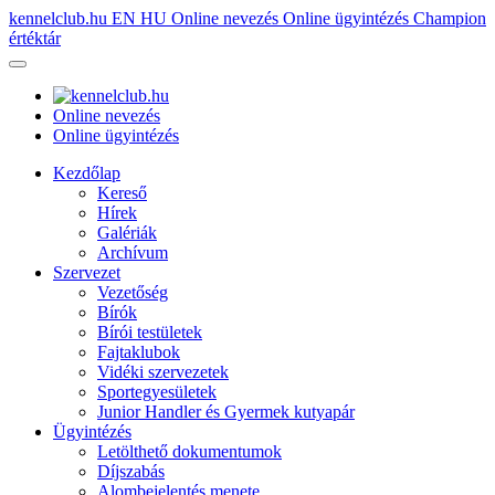
kennelclub.hu
EN
HU
Online nevezés
Online ügyintézés
Champion
értéktár
Online nevezés
Online ügyintézés
Kezdőlap
Kereső
Hírek
Galériák
Archívum
Szervezet
Vezetőség
Bírók
Bírói testületek
Fajtaklubok
Vidéki szervezetek
Sportegyesületek
Junior Handler és Gyermek kutyapár
Ügyintézés
Letölthető dokumentumok
Díjszabás
Alombejelentés menete