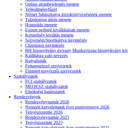
Online alombejelentés menete
Teljesítményfűzet
Német Juhászkutya törzskönyvezésének menete
Tulajdonjog átírás menete
Honosítás menete
Export pedigré kiváltásának menete
Kennelnév kiváltás menete
Szövetségi/Sportkártya ügyintézés
Champion ügyintézés
BH bizonyítvány és/vagy Munkavizsga bizonyítvány kiv
Kiállításra való nevezés
Kutyafajták
Fajtagondozó szervezetek
Elismert tenyésztői szervezetek
Szabályzatok
FCI szabályzatok
MEOESZ szabályzatok
Elnökségi határozatok
Rendezvények
Rendezvénynaptár 2026
Nemzeti kutyafajtaink éves pontversenye 2026
Tenyészszemle 2026
Rendezvénynaptár 2025
Tenyészszemle 2025
Nemzeti kutyafajtaink éves pontversenye 2025