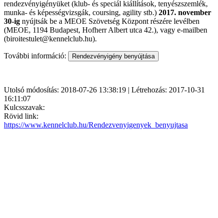
rendezvényigényüket (klub- és speciál kiállítások, tenyészszemlék,
munka- és képességvizsgák, coursing, agility stb.)
2017. november
30-ig
nyújtsák be a MEOE Szövetség Központ részére levélben
(MEOE, 1194 Budapest, Hofherr Albert utca 42.), vagy e-mailben
(biroitestulet@kennelclub.hu).
További információ:
Utolsó módosítás: 2018-07-26 13:38:19 | Létrehozás: 2017-10-31
16:11:07
Kulcsszavak:
Rövid link:
https://www.kennelclub.hu/Rendezvenyigenyek_benyujtasa