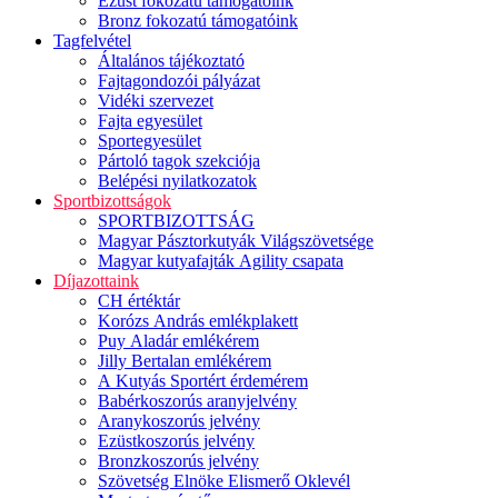
Ezüst fokozatú támogatóink
Bronz fokozatú támogatóink
Tagfelvétel
Általános tájékoztató
Fajtagondozói pályázat
Vidéki szervezet
Fajta egyesület
Sportegyesület
Pártoló tagok szekciója
Belépési nyilatkozatok
Sportbizottságok
SPORTBIZOTTSÁG
Magyar Pásztorkutyák Világszövetsége
Magyar kutyafajták Agility csapata
Díjazottaink
CH értéktár
Korózs András emlékplakett
Puy Aladár emlékérem
Jilly Bertalan emlékérem
A Kutyás Sportért érdemérem
Babérkoszorús aranyjelvény
Aranykoszorús jelvény
Ezüstkoszorús jelvény
Bronzkoszorús jelvény
Szövetség Elnöke Elismerő Oklevél