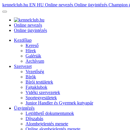
kennelclub.hu
EN
HU
Online nevezés
Online ügyintézés
Champion é
Online nevezés
Online ügyintézés
Kezdőlap
Kereső
Hírek
Galériák
Archívum
Szervezet
Vezetőség
Bírók
Bírói testületek
Fajtaklubok
Vidéki szervezetek
Sportegyesületek
Junior Handler és Gyermek kutyapár
Ügyintézés
Letölthető dokumentumok
Díjszabás
Alombejelentés menete
Online alombejelentés menete