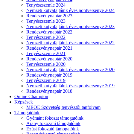
Tenyészszemle 2024
Nemzeti kutyafajtáink éves pontversenye 2024
Rendezvénynaptár 2023
Tenyészszemle 2023
Nemzeti kutyafajtáink éves pontversenye 2023
Rendezvénynaptár 2022
Tenyészszemle 2022
Nemzeti kutyafajtáink éves pontversenye 2022
Rendezvénynaptár 2021
Tenyészszemle 2021
Rendezvénynaptár 2020
Tenyészszemle 2020
Nemzeti kutyafajtáink éves pontversenye 2020
Rendezvénynaptár 2019
Tenyészszemle 2019
Nemzeti kutyafajtáink éves pontversenye 2019
Rendezvénynaptár 2018
Online Champion
Képzések
MEOE Szövetség tenyésztői tanfolyam
Támogatóink
Gyémánt fokozat támogatóink
Arany fokozatú támogatóink
Ezüst fokozatú támogatóink