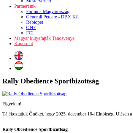
Mestervezető
Partnereink
Farmina Magyarország
Generali Petcare - DBX Kft
Rebiopet
ONE
FCI
Magyar kutyafajták Tanösvénye
Kapcsolat
Rally Obedience Sportbizottság
Figyelem!
Tájékoztatjuk Önöket, hogy 2025. december 16-i Elnökségi Ülésen a 
Rally Obcedience Sportbizottság