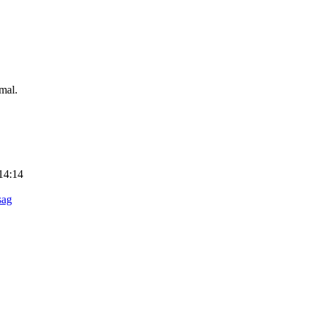
mmal.
14:14
sag