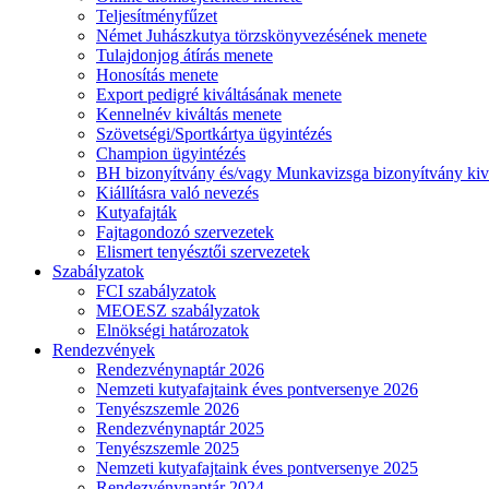
Teljesítményfűzet
Német Juhászkutya törzskönyvezésének menete
Tulajdonjog átírás menete
Honosítás menete
Export pedigré kiváltásának menete
Kennelnév kiváltás menete
Szövetségi/Sportkártya ügyintézés
Champion ügyintézés
BH bizonyítvány és/vagy Munkavizsga bizonyítvány kiv
Kiállításra való nevezés
Kutyafajták
Fajtagondozó szervezetek
Elismert tenyésztői szervezetek
Szabályzatok
FCI szabályzatok
MEOESZ szabályzatok
Elnökségi határozatok
Rendezvények
Rendezvénynaptár 2026
Nemzeti kutyafajtaink éves pontversenye 2026
Tenyészszemle 2026
Rendezvénynaptár 2025
Tenyészszemle 2025
Nemzeti kutyafajtaink éves pontversenye 2025
Rendezvénynaptár 2024