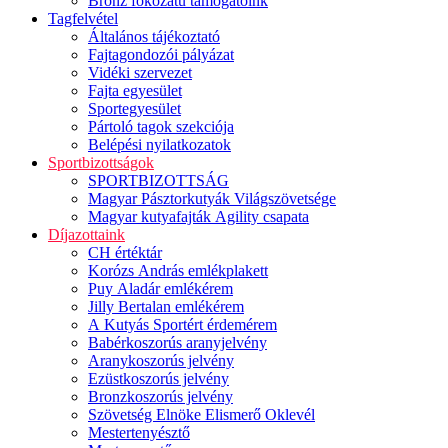
Bronz fokozatú támogatóink
Tagfelvétel
Általános tájékoztató
Fajtagondozói pályázat
Vidéki szervezet
Fajta egyesület
Sportegyesület
Pártoló tagok szekciója
Belépési nyilatkozatok
Sportbizottságok
SPORTBIZOTTSÁG
Magyar Pásztorkutyák Világszövetsége
Magyar kutyafajták Agility csapata
Díjazottaink
CH értéktár
Korózs András emlékplakett
Puy Aladár emlékérem
Jilly Bertalan emlékérem
A Kutyás Sportért érdemérem
Babérkoszorús aranyjelvény
Aranykoszorús jelvény
Ezüstkoszorús jelvény
Bronzkoszorús jelvény
Szövetség Elnöke Elismerő Oklevél
Mestertenyésztő