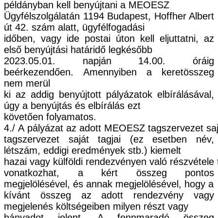
példányban kell benyújtani a MEOESZ
Ügyfélszolgálatán 1194 Budapest, Hoffher Albert
út 42. szám alatt, ügyfélfogadási
időben, vagy ide postai úton kell eljuttatni, az
első benyújtási határidő legkésőbb
2023.05.01.
napján 14.00. óráig
beérkezendően.
Amennyiben a keretösszeg
nem merül
ki az addig ben
yújtott pályázatok elbírálásával,
úgy a benyújtás és elbírálás ezt
követően folyamatos.
4./
A
pályázat
az
adott
MEOESZ
tagszervezet
sa
tagszervezet saját tagjai (ez esetben név,
létszám, eddigi eredmények stb.) kiemelt
hazai
v
agy
külföldi
rendezvényen
való
részvétele
vonatkozhat, a kért összeg pontos
megjelölésével, és annak megjelölésével, hogy a
kívánt összeg az adott rendezvény vagy
megjelenés költségeiben milyen részt vagy
hányadot jelent. A fennmaradó összeg