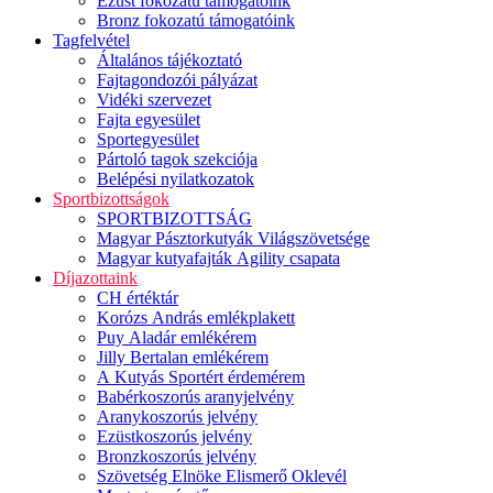
Ezüst fokozatú támogatóink
Bronz fokozatú támogatóink
Tagfelvétel
Általános tájékoztató
Fajtagondozói pályázat
Vidéki szervezet
Fajta egyesület
Sportegyesület
Pártoló tagok szekciója
Belépési nyilatkozatok
Sportbizottságok
SPORTBIZOTTSÁG
Magyar Pásztorkutyák Világszövetsége
Magyar kutyafajták Agility csapata
Díjazottaink
CH értéktár
Korózs András emlékplakett
Puy Aladár emlékérem
Jilly Bertalan emlékérem
A Kutyás Sportért érdemérem
Babérkoszorús aranyjelvény
Aranykoszorús jelvény
Ezüstkoszorús jelvény
Bronzkoszorús jelvény
Szövetség Elnöke Elismerő Oklevél