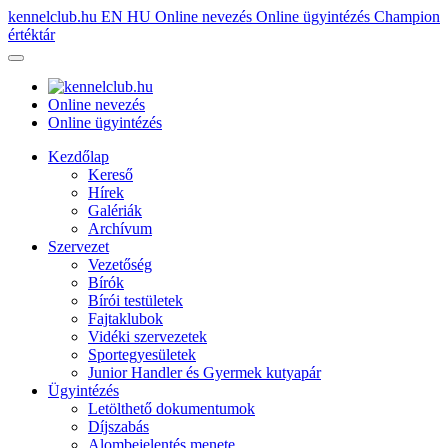
kennelclub.hu
EN
HU
Online nevezés
Online ügyintézés
Champion
értéktár
Online nevezés
Online ügyintézés
Kezdőlap
Kereső
Hírek
Galériák
Archívum
Szervezet
Vezetőség
Bírók
Bírói testületek
Fajtaklubok
Vidéki szervezetek
Sportegyesületek
Junior Handler és Gyermek kutyapár
Ügyintézés
Letölthető dokumentumok
Díjszabás
Alombejelentés menete