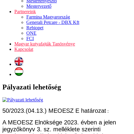
Mestertenyésztő
Mestervezető
Partnereink
Farmina Magyarország
Generali Petcare - DBX Kft
Rebiopet
ONE
FCI
Magyar kutyafajták Tanösvénye
Kapcsolat
Pályazati lehetőség
50/2023.(04.13.
) MEOESZ E határozat
:
A MEOESZ Elnöksége 2023. évben a jelen
jegyzőkönyv 3. sz. melléklete szerinti