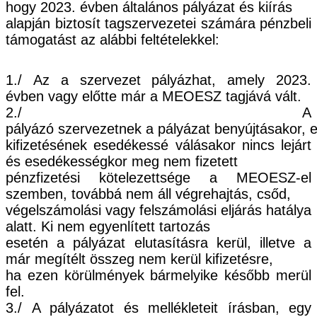
hogy 20
23
. évben általános pályázat és kiírás
alapján biztosít tagszervezetei számára pénzbeli
támogatást az alábbi feltételekkel:
1./
Az a szervezet pályázhat, amely 20
23
.
évben vagy előtte már a MEOESZ tagjává vált.
2./
A
pályázó
szervezetnek
a
pályázat
benyújtásakor,
e
kifizetésének esedékessé válásakor nincs lejárt
és esedékességkor meg nem fizetett
pénzfizetési kötelezettsége a MEOESZ
-
el
szemben, továbbá nem áll végrehajtás, csőd,
végelszámolási vagy felszámolási eljárás hatálya
alatt. Ki nem egyenlített tartozás
esetén a pályázat elutasításra kerül, illetve a
már megítélt összeg nem kerül kifizetésre,
ha ezen körülmények bármelyike később merül
fel.
3./
A pályázatot és mellékleteit írásban, egy