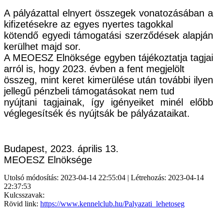
A pályázattal elnyert összegek vonatozásában a
kifizetésekre az egyes nyertes tagokkal
kötendő egyedi támogatási szerződések alapján
kerülhet majd sor.
A MEOESZ Elnöksége egyben tájékoztatja tagjai
arról is, hogy 20
23
. évben a fent megjelölt
összeg, mint keret kimerülése után további ilyen
jellegű pénzbeli támogatásokat nem tud
nyújtani tagjainak, így igényeiket minél előbb
véglegesítsék és nyújtsák be pályázataikat.
Budapest, 20
23. április 13
.
MEOESZ Elnöksége
Utolsó módosítás: 2023-04-14 22:55:04 | Létrehozás: 2023-04-14
22:37:53
Kulcsszavak:
Rövid link:
https://www.kennelclub.hu/Palyazati_lehetoseg