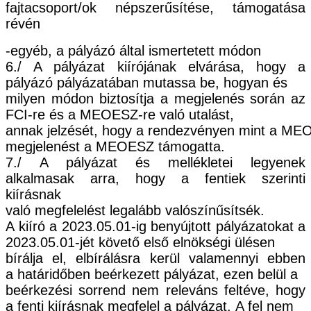
fajtacsoport/ok népszerűsítése, támogatása
révén
-
egyéb, a pályázó által ismertetett módon
6./
A pályázat kiírójának elvárása, hogy a
pályázó pályázatában mutassa be, hogyan és
milyen módon biztosítja a megjelenés során az
FCI
-
re és a MEOESZ
-
re való utalást,
annak
jelzését,
hogy
a
rendezvényen
mint
a
MEO
megjelenést a MEOESZ támogatta.
7./
A pályázat és mellékletei legyenek
alkalmasak arra, hogy a fentiek szerinti
kiírásnak
való megfelelést legalább valószínűsítsék.
A kiíró a
2023.05.01-
ig benyújtott pályázatokat a
20
23.05.01-j
ét követő első elnökségi ülésen
bírálja el, elbírálásra kerül valamennyi
ebben
a
határidő
ben
beérkezett pályázat, ezen belül a
beérkezési sorrend nem releváns feltéve, hogy
a fenti kiírásnak megfelel a pályázat.
A fel nem