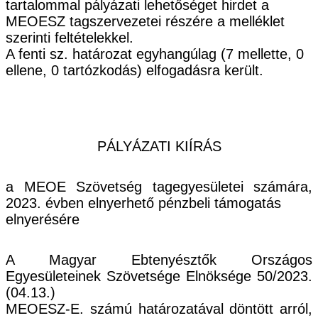
tartalommal pályázati lehetőséget hirdet a
MEOESZ tagszervezetei részére a melléklet
szerinti felté
telekkel.
A fenti
sz. határozat egyhangúlag (7 mellette, 0
ellene, 0 tartózkodás) elfogadásra került.
PÁLYÁZATI KIÍRÁS
a MEOE Szövetség tagegyesületei számára,
20
23
. évben elnyerhető pénzbeli támogatás
elnyerésére
A Magyar Ebtenyésztők Országos
Egyesületeinek Szövetsége Elnöksége
50/2023.
(04.13.)
MEOESZ-
E. számú határozatával döntött arról,