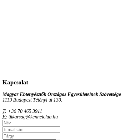
Kapcsolat
Magyar Ebtenyésztők Országos Egyesületeinek Szövetsége
1119 Budapest Tétényi út 130.
T:
+36 70 465 3911
E:
titkarsag@kennelclub.hu