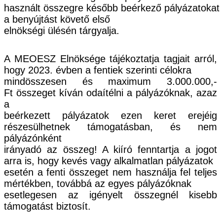
használt
összegre
később
beérkező
pályázatokat
a
benyújtást
követő
első
elnökségi ülésén tárgyalja.
A MEOESZ Elnöksége tájékoztatja tagjait arró
l,
hogy 2023
. évben a fentiek szerinti célokra
mindösszesen és maximum
3.000.000,-
Ft
összeget kíván odaítélni a pályázóknak
, azaz
a
beérkezett pályázatok ezen keret erejéig
részesülhetnek támogatásban, és nem
pályázónként
irányadó az összeg! A kiíró fenntartja a jogot
arra is, hogy kevés vagy alkalmatlan pályázatok
esetén a fenti összeget nem használja fel teljes
mértékben, továbbá az egyes pályázóknak
esetlegesen az igényelt összegnél kisebb
támogatást biztosít.