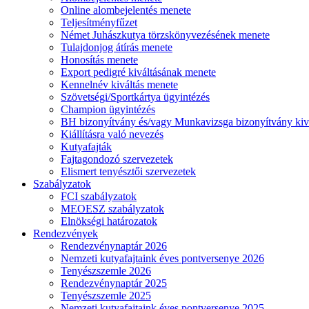
Online alombejelentés menete
Teljesítményfűzet
Német Juhászkutya törzskönyvezésének menete
Tulajdonjog átírás menete
Honosítás menete
Export pedigré kiváltásának menete
Kennelnév kiváltás menete
Szövetségi/Sportkártya ügyintézés
Champion ügyintézés
BH bizonyítvány és/vagy Munkavizsga bizonyítvány kiv
Kiállításra való nevezés
Kutyafajták
Fajtagondozó szervezetek
Elismert tenyésztői szervezetek
Szabályzatok
FCI szabályzatok
MEOESZ szabályzatok
Elnökségi határozatok
Rendezvények
Rendezvénynaptár 2026
Nemzeti kutyafajtaink éves pontversenye 2026
Tenyészszemle 2026
Rendezvénynaptár 2025
Tenyészszemle 2025
Nemzeti kutyafajtaink éves pontversenye 2025