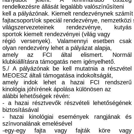
rendelkezésre állását legalább valószínűsíteni
kell
a
pályázónak.
Kiemelt
rendezvénynek
számít
fajtacsoport/ok
speciál
rendezvénye,
nemzetközi
világszervezeteinek rendezvénye, kutyás
sportok kiemelt rendezvényei (világ vagy
régió versenyek). Valamennyi esetben csak
olyan rendezvény lehet a pályázat alapja,
amely az FCI által elismert. Normál
klubkiállításra támogatás nem igényelhető.
5./
A pályázónak be kell mutatnia a részvétel
MEOESZ általi támogatása indokoltságát,
amely indok lehet a hazai FCI rendszerű
kinológia jóhírének ápolása különösen az
alábbi lehetőségek révén:
-
a hazai résztvevők részvételi lehetőségének
biztosításával
-
hazai kinológiai
események rangjának és
színvonalának emelésével
-egy-
egy fajta vagy fajták köre vagy