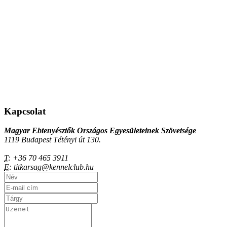
Kapcsolat
Magyar Ebtenyésztők Országos Egyesületeinek Szövetsége
1119 Budapest Tétényi út 130.
T:
+36 70 465 3911
E:
titkarsag@kennelclub.hu