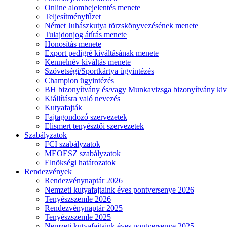
Online alombejelentés menete
Teljesítményfűzet
Német Juhászkutya törzskönyvezésének menete
Tulajdonjog átírás menete
Honosítás menete
Export pedigré kiváltásának menete
Kennelnév kiváltás menete
Szövetségi/Sportkártya ügyintézés
Champion ügyintézés
BH bizonyítvány és/vagy Munkavizsga bizonyítvány kiv
Kiállításra való nevezés
Kutyafajták
Fajtagondozó szervezetek
Elismert tenyésztői szervezetek
Szabályzatok
FCI szabályzatok
MEOESZ szabályzatok
Elnökségi határozatok
Rendezvények
Rendezvénynaptár 2026
Nemzeti kutyafajtaink éves pontversenye 2026
Tenyészszemle 2026
Rendezvénynaptár 2025
Tenyészszemle 2025
Nemzeti kutyafajtaink éves pontversenye 2025