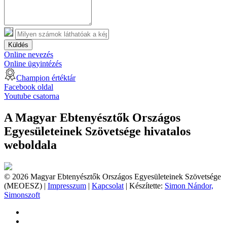
Küldés
Online nevezés
Online ügyintézés
Champion értéktár
Facebook oldal
Youtube csatorna
A Magyar Ebtenyésztők Országos
Egyesületeinek Szövetsége hivatalos
weboldala
© 2026 Magyar Ebtenyésztők Országos Egyesületeinek Szövetsége
(MEOESZ) |
Impresszum
|
Kapcsolat
| Készítette:
Simon Nándor,
Simonszoft