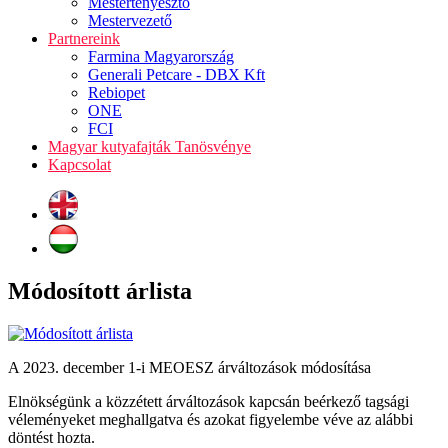
Mestertenyésztő
Mestervezető
Partnereink
Farmina Magyarország
Generali Petcare - DBX Kft
Rebiopet
ONE
FCI
Magyar kutyafajták Tanösvénye
Kapcsolat
Módosított árlista
A 2023. december 1-i MEOESZ árváltozások módosítása
Elnökségünk a közzétett árváltozások kapcsán beérkező tagsági
véleményeket meghallgatva és azokat figyelembe véve az alábbi
döntést hozta.