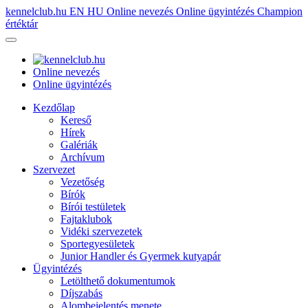
kennelclub.hu
EN
HU
Online nevezés
Online ügyintézés
Champion
értéktár
Online nevezés
Online ügyintézés
Kezdőlap
Kereső
Hírek
Galériák
Archívum
Szervezet
Vezetőség
Bírók
Bírói testületek
Fajtaklubok
Vidéki szervezetek
Sportegyesületek
Junior Handler és Gyermek kutyapár
Ügyintézés
Letölthető dokumentumok
Díjszabás
Alombejelentés menete