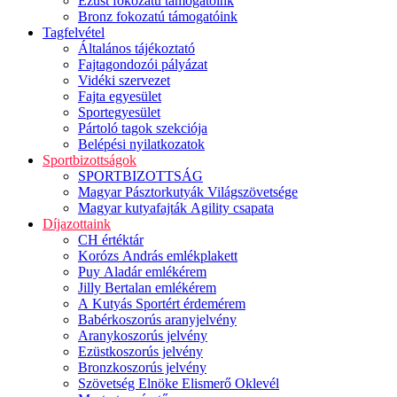
Ezüst fokozatú támogatóink
Bronz fokozatú támogatóink
Tagfelvétel
Általános tájékoztató
Fajtagondozói pályázat
Vidéki szervezet
Fajta egyesület
Sportegyesület
Pártoló tagok szekciója
Belépési nyilatkozatok
Sportbizottságok
SPORTBIZOTTSÁG
Magyar Pásztorkutyák Világszövetsége
Magyar kutyafajták Agility csapata
Díjazottaink
CH értéktár
Korózs András emlékplakett
Puy Aladár emlékérem
Jilly Bertalan emlékérem
A Kutyás Sportért érdemérem
Babérkoszorús aranyjelvény
Aranykoszorús jelvény
Ezüstkoszorús jelvény
Bronzkoszorús jelvény
Szövetség Elnöke Elismerő Oklevél