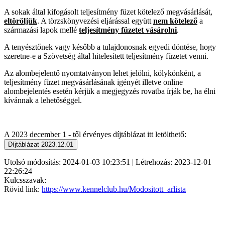
A sokak által kifogásolt teljesítmény füzet kötelező megvásárlását,
eltöröljük
. A törzskönyvezési eljárással együtt
nem kötelező
a
származási lapok mellé
teljesítmény füzetet vásárolni
.
A tenyésztőnek vagy később a tulajdonosnak egyedi döntése, hogy
szeretne-e a Szövetség által hitelesített teljesítmény füzetet venni.
Az alombejelentő nyomtatványon lehet jelölni, kölykönként, a
teljesítmény füzet megvásárlásának igényét illetve online
alombejelentés esetén kérjük a megjegyzés rovatba írják be, ha élni
kívánnak a lehetőséggel.
A 2023 december 1 - től érvényes díjtáblázat itt letölthető:
Utolsó módosítás: 2024-01-03 10:23:51 | Létrehozás: 2023-12-01
22:26:24
Kulcsszavak:
Rövid link:
https://www.kennelclub.hu/Modositott_arlista