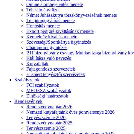
Online alombejelentés menete
Teljesítményfűzet
Német Juhászkutya törzskönyvezésének menete
Tulajdonjog átírás menete
Honosítás menete
Export pedigré kiváltásának menete
Kennelnév kiváltás menete
Szövetségi/Sportkártya ügyintézés
Champion ügyintézés
BH bizonyítvány és/vagy Munkavizsga bizonyítvány kiv
Kiállításra való nevezés
Kutyafajták
Fajtagondozó szervezetek
Elismert tenyésztői szervezetek
Szabályzatok
FCI szabályzatok
MEOESZ szabályzatok
Elnökségi határozatok
Rendezvények
Rendezvénynaptár 2026
Nemzeti kutyafajtaink éves pontversenye 2026
Tenyészszemle 2026
Rendezvénynaptár 2025
Tenyészszemle 2025
Nemzeti kutyafajtaink éves pontversenye 2025