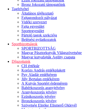
Ezüst fokozatú támogatóink
Bronz fokozatú támogatóink
Tagfelvétel
Általános tájékoztató
Fajtagondozói pályázat
Vidéki szervezet
Fajta egyesület
Sportegyesület
Pártoló tagok szekciója
Belépési nyilatkozatok
Sportbizottságok
SPORTBIZOTTSÁG
Magyar Pásztorkutyák Világszövetsége
Magyar kutyafajták Agility csapata
Díjazottaink
CH értéktár
Korózs András emlékplakett
Puy Aladár emlékérem
Jilly Bertalan emlékérem
A Kutyás Sportért érdemérem
Babérkoszorús aranyjelvény
Aranykoszorús jelvény
Ezüstkoszorús jelvény
Bronzkoszorús jelvény
Szövetség Elnöke Elismerő Oklevél