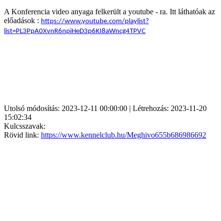
A Konferencia video anyaga felkerült a youtube - ra. Itt láthatóak az
előadások :
https://www.youtube.com/playlist?
list=PL3PpA0XvnR6npiHeD3p6KI8aWncg4TPVC
Utolsó módosítás: 2023-12-11 00:00:00 | Létrehozás: 2023-11-20
15:02:34
Kulcsszavak:
Rövid link:
https://www.kennelclub.hu/Meghivo655b686986692