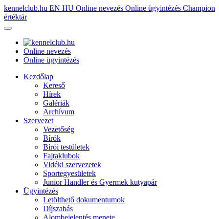
kennelclub.hu
EN
HU
Online nevezés
Online ügyintézés
Champion
értéktár
Online nevezés
Online ügyintézés
Kezdőlap
Kereső
Hírek
Galériák
Archívum
Szervezet
Vezetőség
Bírók
Bírói testületek
Fajtaklubok
Vidéki szervezetek
Sportegyesületek
Junior Handler és Gyermek kutyapár
Ügyintézés
Letölthető dokumentumok
Díjszabás
Alombejelentés menete