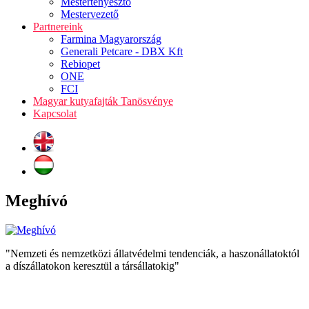
Mestertenyésztő
Mestervezető
Partnereink
Farmina Magyarország
Generali Petcare - DBX Kft
Rebiopet
ONE
FCI
Magyar kutyafajták Tanösvénye
Kapcsolat
Meghívó
"Nemzeti és nemzetközi állatvédelmi tendenciák, a haszonállatoktól
a díszállatokon keresztül a társállatokig"