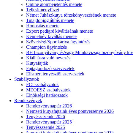
Online alombejelentés menete
Teljesítményfűzet
Német Juhászkutya törzskönyvezésének menete
Tulajdonjog átírás menete
Honosítás menete
Export pedigré kiváltásának menete
Kennelnév kiváltás menete
Szövetségi/Sportkártya ügyintézés
Champion ügyintézés
BH bizonyítvány és/vagy Munkavizsga bizonyítvány kiv
Kiállításra való nevezés
Kutyafajták
Fajtagondozó szervezetek
Elismert tenyésztői szervezetek
Szabályzatok
FCI szabályzatok
MEOESZ szabályzatok
Elnökségi határozatok
Rendezvények
Rendezvénynaptár 2026
Nemzeti kutyafajtaink éves pontversenye 2026
Tenyészszemle 2026
Rendezvénynaptár 2025
Tenyészszemle 2025
Nemzeti kutyafajtaink éves pontversenye 2025