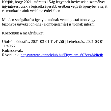
Kérjük, hogy 2021. március 15-ig legyenek kedvesek a személyes
ügyintézést csak a legszükségesebb esetben vegyék igénybe, a saját
és munkatársaink védelme érdekében.
Minden szolgáltatást igénybe tudnak venni postai úton vagy
bizonyos ügyeket on-line (alombejelentés) is tudnak intézni.
Köszönjük a megértésüket!
Utolsó módosítás: 2021-03-01 11:41:56 | Létrehozás: 2021-03-01
11:40:22
Kulcsszavak:
Rövid link:
https://www.kennelclub.hu/Figyelem_603cc4f4dfcfb