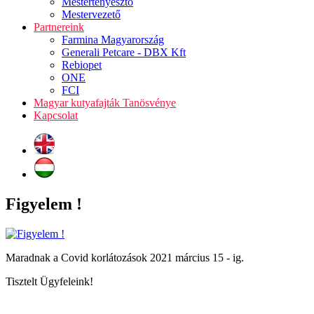
Mestertenyésztő
Mestervezető
Partnereink
Farmina Magyarország
Generali Petcare - DBX Kft
Rebiopet
ONE
FCI
Magyar kutyafajták Tanösvénye
Kapcsolat
Figyelem !
Maradnak a Covid korlátozások 2021 március 15 - ig.
Tisztelt Ügyfeleink!