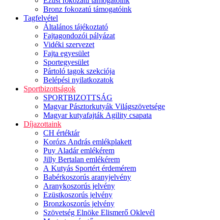
Ezüst fokozatú támogatóink
Bronz fokozatú támogatóink
Tagfelvétel
Általános tájékoztató
Fajtagondozói pályázat
Vidéki szervezet
Fajta egyesület
Sportegyesület
Pártoló tagok szekciója
Belépési nyilatkozatok
Sportbizottságok
SPORTBIZOTTSÁG
Magyar Pásztorkutyák Világszövetsége
Magyar kutyafajták Agility csapata
Díjazottaink
CH értéktár
Korózs András emlékplakett
Puy Aladár emlékérem
Jilly Bertalan emlékérem
A Kutyás Sportért érdemérem
Babérkoszorús aranyjelvény
Aranykoszorús jelvény
Ezüstkoszorús jelvény
Bronzkoszorús jelvény
Szövetség Elnöke Elismerő Oklevél