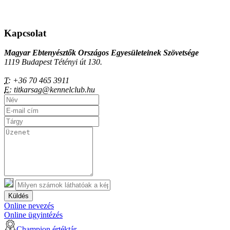
Kapcsolat
Magyar Ebtenyésztők Országos Egyesületeinek Szövetsége
1119 Budapest Tétényi út 130.
T:
+36 70 465 3911
E:
titkarsag@kennelclub.hu
Küldés
Online nevezés
Online ügyintézés
Champion értéktár