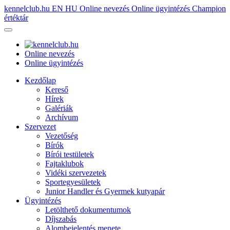
kennelclub.hu
EN
HU
Online nevezés
Online ügyintézés
Champion
értéktár
Online nevezés
Online ügyintézés
Kezdőlap
Kereső
Hírek
Galériák
Archívum
Szervezet
Vezetőség
Bírók
Bírói testületek
Fajtaklubok
Vidéki szervezetek
Sportegyesületek
Junior Handler és Gyermek kutyapár
Ügyintézés
Letölthető dokumentumok
Díjszabás
Alombejelentés menete