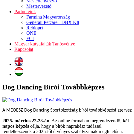
Mestertenyésztő
Mestervezető
Partnereink
Farmina Magyarország
Generali Petcare - DBX Kft
Rebiopet
ONE
FCI
Magyar kutyafajták Tanösvénye
Kapcsolat
Dog Dancing Bírói Továbbképzés
A MEOESZ Dog Dancing Sportbizottság bírói továbbképzést szervez
2025. március 22-23-án
. Az online formában megrendezendő,
két
napos képzés
célja, hogy a bírók naprakész tudással
rendelkezzenek a 2025-től érvényes szabályzatnak megfelelően.