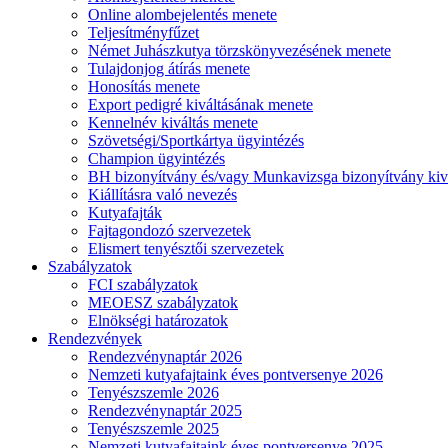
Online alombejelentés menete
Teljesítményfűzet
Német Juhászkutya törzskönyvezésének menete
Tulajdonjog átírás menete
Honosítás menete
Export pedigré kiváltásának menete
Kennelnév kiváltás menete
Szövetségi/Sportkártya ügyintézés
Champion ügyintézés
BH bizonyítvány és/vagy Munkavizsga bizonyítvány kiv
Kiállításra való nevezés
Kutyafajták
Fajtagondozó szervezetek
Elismert tenyésztői szervezetek
Szabályzatok
FCI szabályzatok
MEOESZ szabályzatok
Elnökségi határozatok
Rendezvények
Rendezvénynaptár 2026
Nemzeti kutyafajtaink éves pontversenye 2026
Tenyészszemle 2026
Rendezvénynaptár 2025
Tenyészszemle 2025
Nemzeti kutyafajtaink éves pontversenye 2025