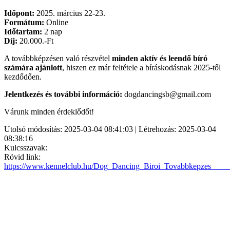
Időpont:
2025. március 22-23.
Formátum:
Online
Időtartam:
2 nap
Díj:
20.000.-Ft
A továbbképzésen való részvétel
minden aktív és leendő bíró
számára ajánlott
, hiszen ez már feltétele a bíráskodásnak 2025-től
kezdődően.
Jelentkezés és további információ:
dogdancingsb@gmail.com
Várunk minden érdeklődőt!
Utolsó módosítás: 2025-03-04 08:41:03 | Létrehozás: 2025-03-04
08:38:16
Kulcsszavak:
Rövid link:
https://www.kennelclub.hu/Dog_Dancing_Biroi_Tovabbkepzes___