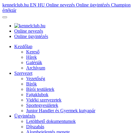
kennelclub.hu
EN
HU
Online nevezés
Online ügyintézés
Champion
értéktár
Online nevezés
Online ügyintézés
Kezdőlap
Kereső
Hírek
Galériák
Archívum
Szervezet
Vezetőség
Bírók
Bírói testületek
Fajtaklubok
Vidéki szervezetek
Sportegyesületek
Junior Handler és Gyermek kutyapár
Ügyintézés
Letölthető dokumentumok
Díjszabás
Alombejelentés menete