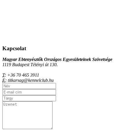
Kapcsolat
Magyar Ebtenyésztők Országos Egyesületeinek Szövetsége
1119 Budapest Tétényi út 130.
T:
+36 70 465 3911
E:
titkarsag@kennelclub.hu