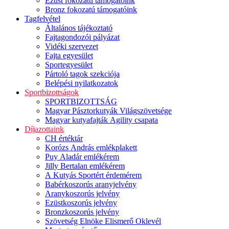
Ezüst fokozatú támogatóink
Bronz fokozatú támogatóink
Tagfelvétel
Általános tájékoztató
Fajtagondozói pályázat
Vidéki szervezet
Fajta egyesület
Sportegyesület
Pártoló tagok szekciója
Belépési nyilatkozatok
Sportbizottságok
SPORTBIZOTTSÁG
Magyar Pásztorkutyák Világszövetsége
Magyar kutyafajták Agility csapata
Díjazottaink
CH értéktár
Korózs András emlékplakett
Puy Aladár emlékérem
Jilly Bertalan emlékérem
A Kutyás Sportért érdemérem
Babérkoszorús aranyjelvény
Aranykoszorús jelvény
Ezüstkoszorús jelvény
Bronzkoszorús jelvény
Szövetség Elnöke Elismerő Oklevél