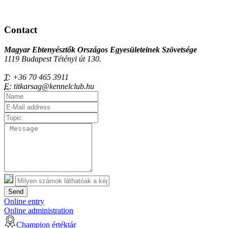
Contact
Magyar Ebtenyésztők Országos Egyesületeinek Szövetsége
1119 Budapest Tétényi út 130.
T:
+36 70 465 3911
E:
titkarsag@kennelclub.hu
Send
Online entry
Online administration
Champion értéktár