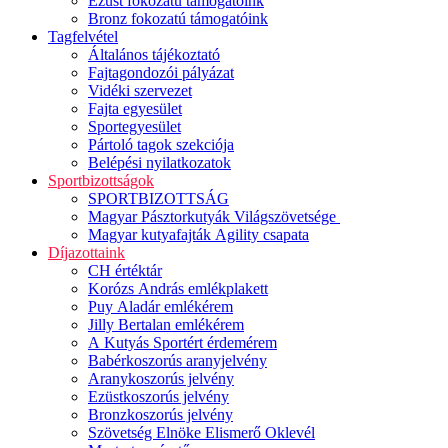
Ezüst fokozatú támogatóink
Bronz fokozatú támogatóink
Tagfelvétel
Általános tájékoztató
Fajtagondozói pályázat
Vidéki szervezet
Fajta egyesület
Sportegyesület
Pártoló tagok szekciója
Belépési nyilatkozatok
Sportbizottságok
SPORTBIZOTTSÁG
Magyar Pásztorkutyák Világszövetsége
Magyar kutyafajták Agility csapata
Díjazottaink
CH értéktár
Korózs András emlékplakett
Puy Aladár emlékérem
Jilly Bertalan emlékérem
A Kutyás Sportért érdemérem
Babérkoszorús aranyjelvény
Aranykoszorús jelvény
Ezüstkoszorús jelvény
Bronzkoszorús jelvény
Szövetség Elnöke Elismerő Oklevél