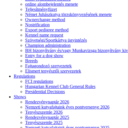
online alombejelentés menete
Teljesítményfüzet
Német Juhászkutya törzskönyvezésének menete
Ownerchange method
Nostrification
Export pedigree method
Kennel name request
Szövetségi/Sportkártya ügyintézés
Champion administration
BH bizonyítvány és/vagy Munkavizsga bizonyítvány kiv
Entry for a dog show
Breeds
Fajtagondozó szervezetek
Elismert tenyésztői szervezetek
Regulations
FCI regulations
Hungarian Kennel Club General Rules
Presidential Decisions
Shows
Rendezvénynaptár 2026
Nemzeti kutyafajtaink éves pontversenye 2026
Tenyészszemle 2026
Rendezvénynaptár 2025
Tenyészszemle 2025
Nemzeti kutyafajtaink éves pontversenye 2025