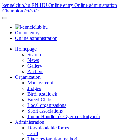
kennelclub.hu
EN
HU
Online entry
Online administration
Champion értéktár
Online entry
Online administration
Homepage
Search
News
Gallery
Archive
Organization
Management
Judges
Bírói testületek
Breed Clubs
Local organizations
Sport associations
Junior Handler és Gyermek kutyapár
Administration
Downloadable forms
Tariff
Litter registration method