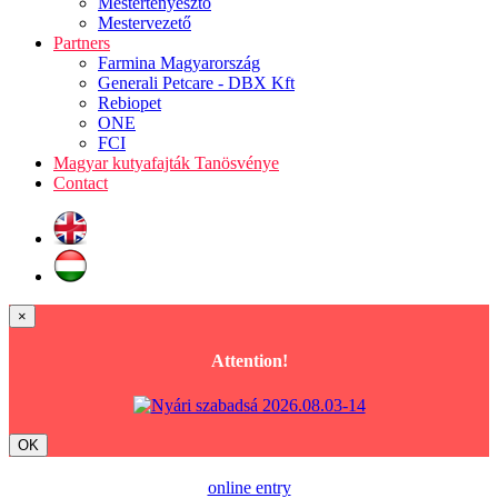
Mestertenyésztő
Mestervezető
Partners
Farmina Magyarország
Generali Petcare - DBX Kft
Rebiopet
ONE
FCI
Magyar kutyafajták Tanösvénye
Contact
×
Attention!
OK
online entry