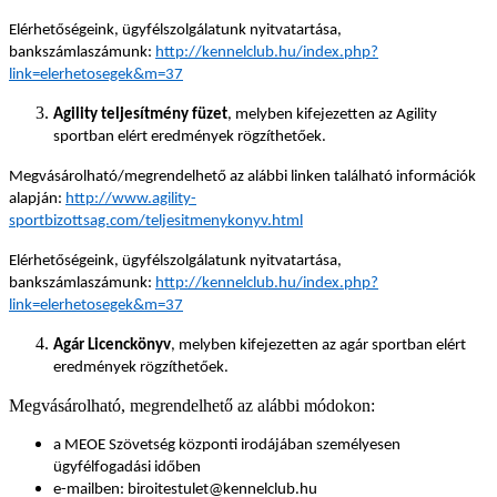
Elérhetőségeink, ügyfélszolgálatunk nyitvatartása,
bankszámlaszámunk:
http://kennelclub.hu/index.php?
link=elerhetosegek&m=37
Agility teljesítmény füzet
, melyben kifejezetten az Agility
sportban elért eredmények rögzíthetőek.
Megvásárolható/megrendelhető az alábbi linken található információk
alapján:
http://www.agility-
sportbizottsag.com/teljesitmenykonyv.html
Elérhetőségeink, ügyfélszolgálatunk nyitvatartása,
bankszámlaszámunk:
http://kennelclub.hu/index.php?
link=elerhetosegek&m=37
Agár Licenckönyv
, melyben kifejezetten az agár sportban elért
eredmények rögzíthetőek.
Megvásárolható, megrendelhető az alábbi módokon:
a MEOE Szövetség központi irodájában személyesen
ügyfélfogadási időben
e-mailben: biroitestulet@kennelclub.hu