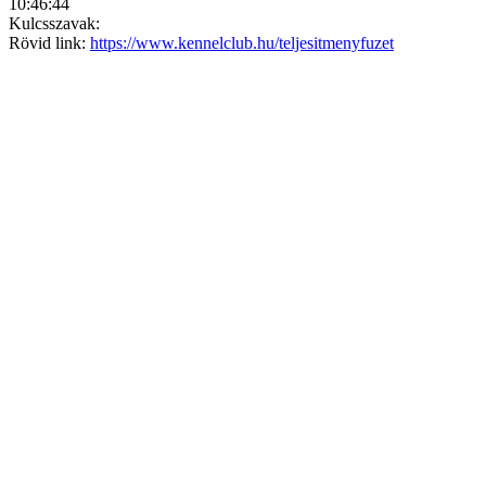
10:46:44
Kulcsszavak:
Rövid link:
https://www.kennelclub.hu/teljesitmenyfuzet