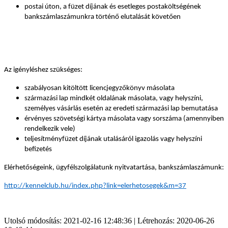
postai úton, a füzet díjának
és esetleges postaköltségének
bankszámlaszámunkra történő elutalását követően
Az igényléshez szükséges:
szabályosan kitöltött licencjegyzőkönyv másolata
származási lap mindkét oldalának másolata, vagy helyszíni,
személyes vásárlás esetén az eredeti származási lap bemutatása
érvényes szövetségi kártya másolata vagy sorszáma (amennyiben
rendelkezik vele)
teljesítményfüzet díjának utalásáról igazolás vagy helyszíni
befizetés
Elérhetőségeink, ügyfélszolgálatunk nyitvatartása, bankszámlaszámunk:
http://kennelclub.hu/index.php?link=elerhetosegek&m=37
Utolsó módosítás: 2021-02-16 12:48:36 | Létrehozás: 2020-06-26