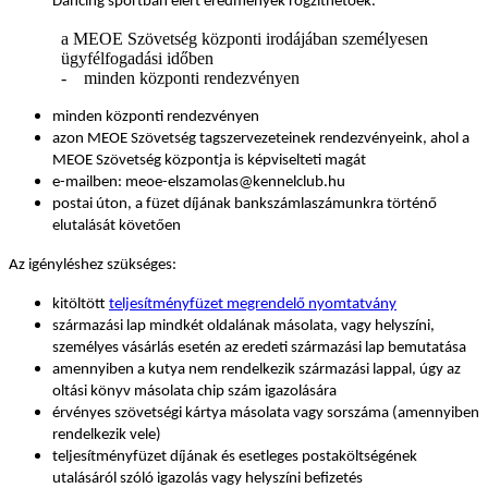
Dancing sportban elért eredmények rögzíthetőek.
a MEOE Szövetség központi irodájában személyesen
ügyfélfogadási időben
- minden központi rendezvényen
minden központi rendezvényen
azon MEOE Szövetség tagszervezeteinek rendezvényeink, ahol a
MEOE Szövetség központja is képviselteti magát
e-mailben: meoe-elszamolas@kennelclub.hu
postai úton, a füzet díjának bankszámlaszámunkra történő
elutalását követően
Az igényléshez szükséges:
kitöltött
teljesítményfüzet megrendelő nyomtatvány
származási lap mindkét oldalának másolata, vagy helyszíni,
személyes vásárlás esetén az eredeti származási lap bemutatása
amennyiben a kutya nem rendelkezik származási lappal, úgy az
oltási könyv másolata chip szám igazolására
érvényes szövetségi kártya másolata vagy sorszáma (amennyiben
rendelkezik vele)
teljesítményfüzet díjának és esetleges postaköltségének
utalásáról szóló igazolás vagy helyszíni befizetés