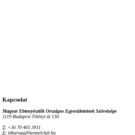
Kapcsolat
Magyar Ebtenyésztők Országos Egyesületeinek Szövetsége
1119 Budapest Tétényi út 130.
T:
+36 70 465 3911
E:
titkarsag@kennelclub.hu