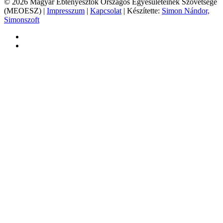
© 2026 Magyar Ebtenyésztők Országos Egyesületeinek Szövetsége
(MEOESZ) |
Impresszum
|
Kapcsolat
| Készítette:
Simon Nándor,
Simonszoft