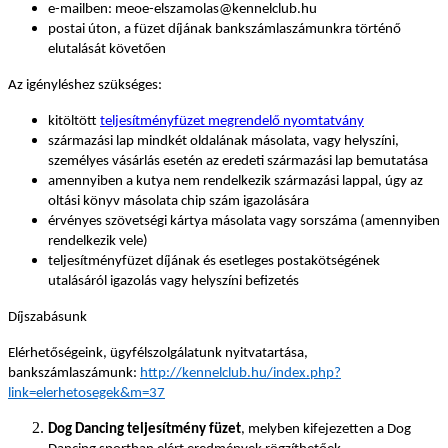
e-mailben: meoe-elszamolas@kennelclub.hu
postai úton, a füzet díjának bankszámlaszámunkra történő
elutalását követően
Az igényléshez szükséges:
kitöltött
teljesítményfüzet megrendelő nyomtatvány
származási lap mindkét oldalának másolata, vagy helyszíni,
személyes vásárlás esetén az eredeti származási lap bemutatása
amennyiben a kutya nem rendelkezik származási lappal, úgy az
oltási könyv másolata chip szám igazolására
érvényes szövetségi kártya másolata vagy sorszáma (amennyiben
rendelkezik vele)
teljesítményfüzet díjának és esetleges postakötségének
utalásáról igazolás vagy helyszíni befizetés
Díjszabásunk
Elérhetőségeink, ügyfélszolgálatunk nyitvatartása,
bankszámlaszámunk:
http://kennelclub.hu/index.php?
link=elerhetosegek&m=37
Dog Dancing teljesítmény füzet
, melyben kifejezetten a Dog