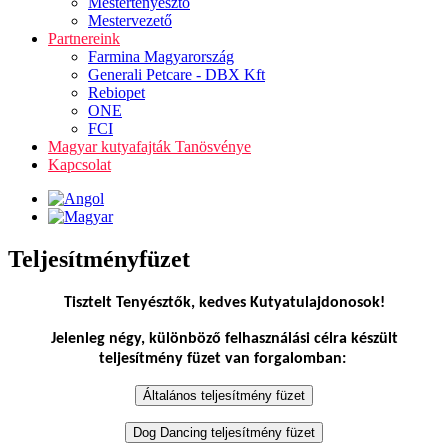
Mestertenyésztő
Mestervezető
Partnereink
Farmina Magyarország
Generali Petcare - DBX Kft
Rebiopet
ONE
FCI
Magyar kutyafajták Tanösvénye
Kapcsolat
Teljesítményfüzet
Tisztelt Tenyésztők, kedves Kutyatulajdonosok!
Jelenleg négy, különböző felhasználási célra készült
teljesítmény füzet van forgalomban: