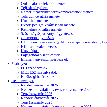
Online alombejelentés menete
Teljesítményfűzet
Német Juhászkutya törzskönyvezésének menete
Tulajdonjog átírás menete
Honosítás menete
Export pedigré kiváltásának menete
Kennelnév kiváltás menete
Szövetségi/Sportkártya ügyintézés
Champion ügyintézés
BH bizonyítvány és/vagy Munkavizsga bizonyítvány kiv
Kiállításra való nevezés
Kutyafajták
Fajtagondozó szervezetek
Elismert tenyésztői szervezetek
Szabályzatok
FCI szabályzatok
MEOESZ szabályzatok
Elnökségi határozatok
Rendezvények
Rendezvénynaptár 2026
Nemzeti kutyafajtaink éves pontversenye 2026
Tenyészszemle 2026
Rendezvénynaptár 2025
Tenyészszemle 2025
Nemzeti kutyafajtaink éves pontversenye 2025