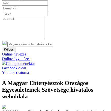
Küldés
Online nevezés
Online ügyintézés
Champion értéktár
Facebook oldal
Youtube csatorna
A Magyar Ebtenyésztők Országos
Egyesületeinek Szövetsége hivatalos
weboldala