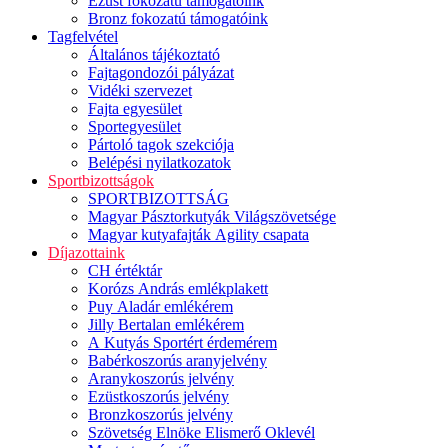
Ezüst fokozatú támogatóink
Bronz fokozatú támogatóink
Tagfelvétel
Általános tájékoztató
Fajtagondozói pályázat
Vidéki szervezet
Fajta egyesület
Sportegyesület
Pártoló tagok szekciója
Belépési nyilatkozatok
Sportbizottságok
SPORTBIZOTTSÁG
Magyar Pásztorkutyák Világszövetsége
Magyar kutyafajták Agility csapata
Díjazottaink
CH értéktár
Korózs András emlékplakett
Puy Aladár emlékérem
Jilly Bertalan emlékérem
A Kutyás Sportért érdemérem
Babérkoszorús aranyjelvény
Aranykoszorús jelvény
Ezüstkoszorús jelvény
Bronzkoszorús jelvény
Szövetség Elnöke Elismerő Oklevél