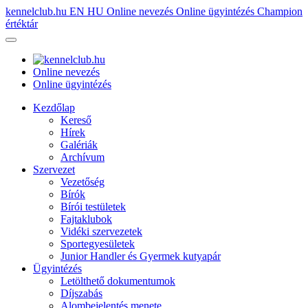
kennelclub.hu
EN
HU
Online nevezés
Online ügyintézés
Champion
értéktár
Online nevezés
Online ügyintézés
Kezdőlap
Kereső
Hírek
Galériák
Archívum
Szervezet
Vezetőség
Bírók
Bírói testületek
Fajtaklubok
Vidéki szervezetek
Sportegyesületek
Junior Handler és Gyermek kutyapár
Ügyintézés
Letölthető dokumentumok
Díjszabás
Alombejelentés menete