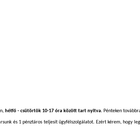
en,
hétfő - csütörtök 10-17 óra között tart nyitva
. Pénteken továbbra
sunk és 1 pénztáros teljesít ügyfélszolgálatot. Ezért kérem, hogy le