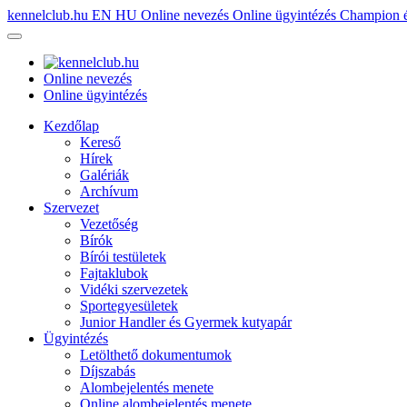
kennelclub.hu
EN
HU
Online nevezés
Online ügyintézés
Champion é
Online nevezés
Online ügyintézés
Kezdőlap
Kereső
Hírek
Galériák
Archívum
Szervezet
Vezetőség
Bírók
Bírói testületek
Fajtaklubok
Vidéki szervezetek
Sportegyesületek
Junior Handler és Gyermek kutyapár
Ügyintézés
Letölthető dokumentumok
Díjszabás
Alombejelentés menete
Online alombejelentés menete