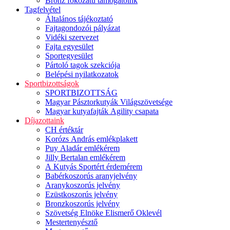
Bronz fokozatú támogatóink
Tagfelvétel
Általános tájékoztató
Fajtagondozói pályázat
Vidéki szervezet
Fajta egyesület
Sportegyesület
Pártoló tagok szekciója
Belépési nyilatkozatok
Sportbizottságok
SPORTBIZOTTSÁG
Magyar Pásztorkutyák Világszövetsége
Magyar kutyafajták Agility csapata
Díjazottaink
CH értéktár
Korózs András emlékplakett
Puy Aladár emlékérem
Jilly Bertalan emlékérem
A Kutyás Sportért érdemérem
Babérkoszorús aranyjelvény
Aranykoszorús jelvény
Ezüstkoszorús jelvény
Bronzkoszorús jelvény
Szövetség Elnöke Elismerő Oklevél
Mestertenyésztő