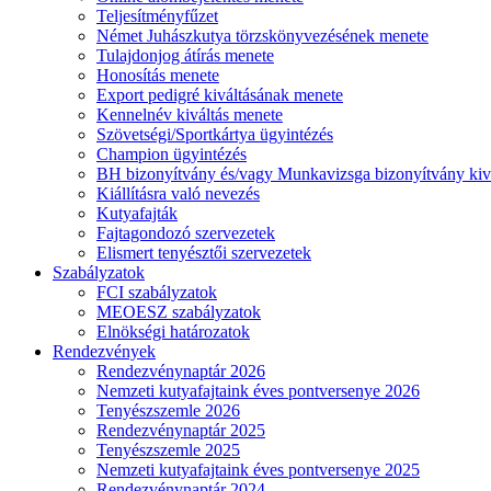
Teljesítményfűzet
Német Juhászkutya törzskönyvezésének menete
Tulajdonjog átírás menete
Honosítás menete
Export pedigré kiváltásának menete
Kennelnév kiváltás menete
Szövetségi/Sportkártya ügyintézés
Champion ügyintézés
BH bizonyítvány és/vagy Munkavizsga bizonyítvány kiv
Kiállításra való nevezés
Kutyafajták
Fajtagondozó szervezetek
Elismert tenyésztői szervezetek
Szabályzatok
FCI szabályzatok
MEOESZ szabályzatok
Elnökségi határozatok
Rendezvények
Rendezvénynaptár 2026
Nemzeti kutyafajtaink éves pontversenye 2026
Tenyészszemle 2026
Rendezvénynaptár 2025
Tenyészszemle 2025
Nemzeti kutyafajtaink éves pontversenye 2025
Rendezvénynaptár 2024