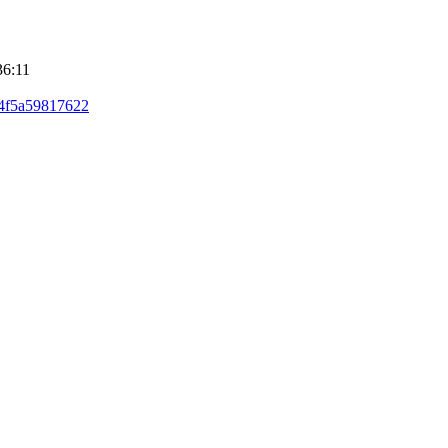
36:11
64f5a59817622