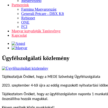
Mestervezető
Partnereink
Farmina Magyarország
Generali Petcare - DBX Kft
Rebiopet
ONE
FCI
Magyar kutyafajták Tanösvénye
Kapcsolat
Ügyfélszolgálati közlemény
Tájékoztatjuk Önöket, hogy a MEOE Szövetség Ügyfélszolgálata
2023. szeptember 4-től újra az eddig megszokott nyitvatartási időb
Tájékoztatom Önöket, hogy az ügyfélszolgálaton naponta 1 munkatár
összeállítva hozzák magukkal.
Kérem segítsék közös munkánkat!