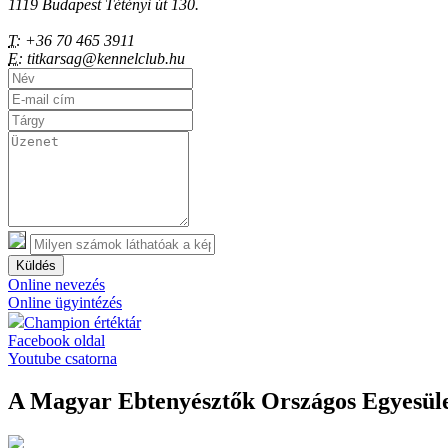
1119 Budapest Tétényi út 130.
T:
+36 70 465 3911
E:
titkarsag@kennelclub.hu
Küldés
Online nevezés
Online ügyintézés
Champion értéktár
Facebook oldal
Youtube csatorna
A Magyar Ebtenyésztők Országos Egyesület