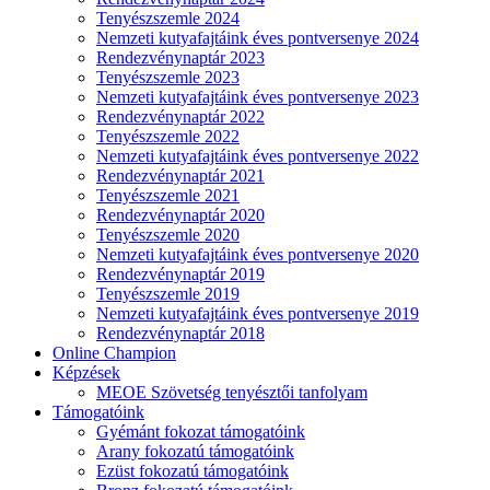
Tenyészszemle 2024
Nemzeti kutyafajtáink éves pontversenye 2024
Rendezvénynaptár 2023
Tenyészszemle 2023
Nemzeti kutyafajtáink éves pontversenye 2023
Rendezvénynaptár 2022
Tenyészszemle 2022
Nemzeti kutyafajtáink éves pontversenye 2022
Rendezvénynaptár 2021
Tenyészszemle 2021
Rendezvénynaptár 2020
Tenyészszemle 2020
Nemzeti kutyafajtáink éves pontversenye 2020
Rendezvénynaptár 2019
Tenyészszemle 2019
Nemzeti kutyafajtáink éves pontversenye 2019
Rendezvénynaptár 2018
Online Champion
Képzések
MEOE Szövetség tenyésztői tanfolyam
Támogatóink
Gyémánt fokozat támogatóink
Arany fokozatú támogatóink
Ezüst fokozatú támogatóink