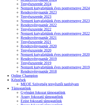
Tenyészszemle 2024
Nemzeti kutyafajtáink éves pontversenye 2024
Rendezvénynaptár 2023
Tenyészszemle 2023
Nemzeti kutyafajtáink éves pontversenye 2023
Rendezvénynaptár 2022
Tenyészszemle 2022
Nemzeti kutyafajtáink éves pontversenye 2022
Rendezvénynaptár 2021
Tenyészszemle 2021
Rendezvénynaptár 2020
Tenyészszemle 2020
Nemzeti kutyafajtáink éves pontversenye 2020
Rendezvénynaptár 2019
Tenyészszemle 2019
Nemzeti kutyafajtáink éves pontversenye 2019
Rendezvénynaptár 2018
Online Champion
Képzések
MEOE Szövetség tenyésztői tanfolyam
Támogatóink
Gyémánt fokozat támogatóink
Arany fokozatú támogatóink
Ezüst fokozatú támogatóink