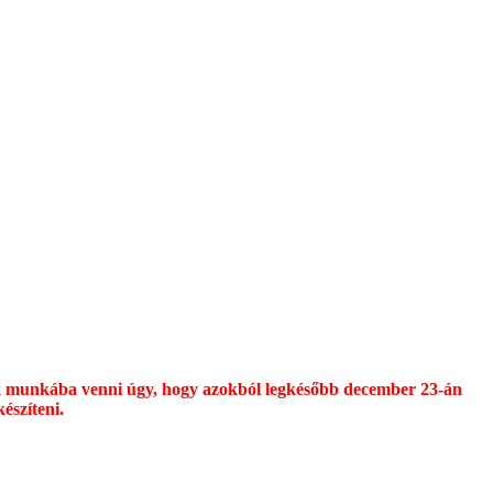
uk munkába venni úgy, hogy azokból legkésőbb december 23-án
észíteni.