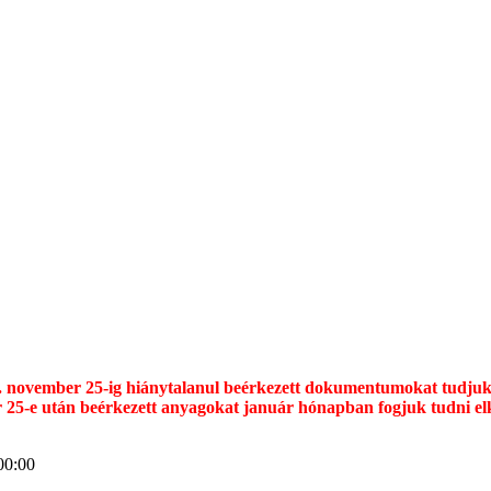
16. november 25-ig hiánytalanul beérkezett dokumentumokat tudj
r 25-e után beérkezett anyagokat január hónapban fogjuk tudni elk
00:00