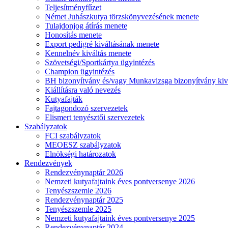
Teljesítményfűzet
Német Juhászkutya törzskönyvezésének menete
Tulajdonjog átírás menete
Honosítás menete
Export pedigré kiváltásának menete
Kennelnév kiváltás menete
Szövetségi/Sportkártya ügyintézés
Champion ügyintézés
BH bizonyítvány és/vagy Munkavizsga bizonyítvány kiv
Kiállításra való nevezés
Kutyafajták
Fajtagondozó szervezetek
Elismert tenyésztői szervezetek
Szabályzatok
FCI szabályzatok
MEOESZ szabályzatok
Elnökségi határozatok
Rendezvények
Rendezvénynaptár 2026
Nemzeti kutyafajtaink éves pontversenye 2026
Tenyészszemle 2026
Rendezvénynaptár 2025
Tenyészszemle 2025
Nemzeti kutyafajtaink éves pontversenye 2025
Rendezvénynaptár 2024