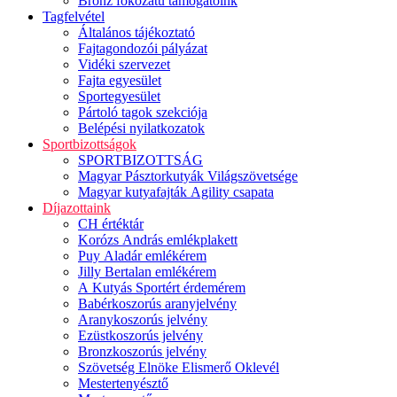
Bronz fokozatú támogatóink
Tagfelvétel
Általános tájékoztató
Fajtagondozói pályázat
Vidéki szervezet
Fajta egyesület
Sportegyesület
Pártoló tagok szekciója
Belépési nyilatkozatok
Sportbizottságok
SPORTBIZOTTSÁG
Magyar Pásztorkutyák Világszövetsége
Magyar kutyafajták Agility csapata
Díjazottaink
CH értéktár
Korózs András emlékplakett
Puy Aladár emlékérem
Jilly Bertalan emlékérem
A Kutyás Sportért érdemérem
Babérkoszorús aranyjelvény
Aranykoszorús jelvény
Ezüstkoszorús jelvény
Bronzkoszorús jelvény
Szövetség Elnöke Elismerő Oklevél
Mestertenyésztő