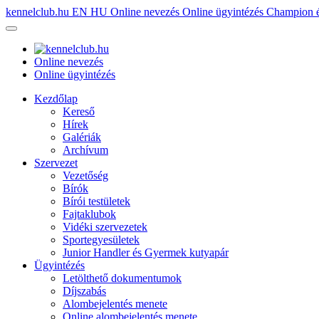
kennelclub.hu
EN
HU
Online nevezés
Online ügyintézés
Champion é
Online nevezés
Online ügyintézés
Kezdőlap
Kereső
Hírek
Galériák
Archívum
Szervezet
Vezetőség
Bírók
Bírói testületek
Fajtaklubok
Vidéki szervezetek
Sportegyesületek
Junior Handler és Gyermek kutyapár
Ügyintézés
Letölthető dokumentumok
Díjszabás
Alombejelentés menete
Online alombejelentés menete