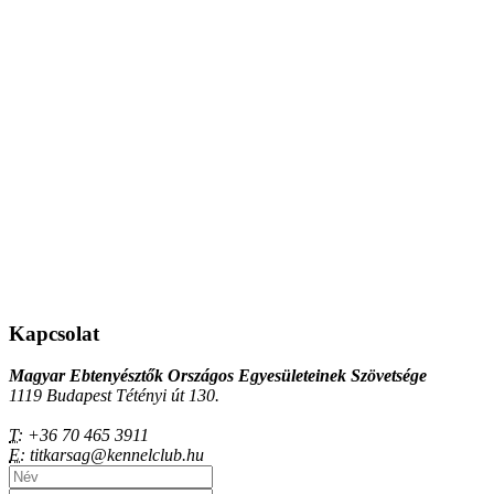
Kapcsolat
Magyar Ebtenyésztők Országos Egyesületeinek Szövetsége
1119 Budapest Tétényi út 130.
T:
+36 70 465 3911
E:
titkarsag@kennelclub.hu