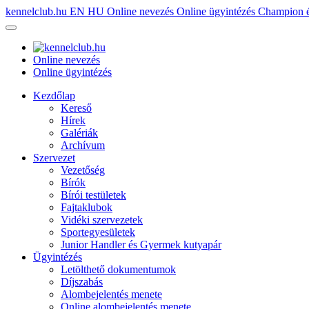
kennelclub.hu
EN
HU
Online nevezés
Online ügyintézés
Champion é
Online nevezés
Online ügyintézés
Kezdőlap
Kereső
Hírek
Galériák
Archívum
Szervezet
Vezetőség
Bírók
Bírói testületek
Fajtaklubok
Vidéki szervezetek
Sportegyesületek
Junior Handler és Gyermek kutyapár
Ügyintézés
Letölthető dokumentumok
Díjszabás
Alombejelentés menete
Online alombejelentés menete