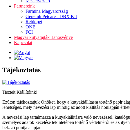
Mestervezető
Partnereink
Farmina Magyarország
Generali Petcare - DBX Kft
Rebiopet
ONE
FCI
Magyar kutyafajták Tanösvénye
Kapcsolat
Tájékoztatás
Tisztelt Kiállítóink!
Ezúton tájékoztatjuk Önöket, hogy a kutyakiállításra történő papír a
lehetséges, mely nevezési lap mindig az adott kiállítás honlapján érhet
A nevezési lap tartalmazza a kutyakiállításra való nevezéssel, katalógus
személyes adatok kezelése tekintetében történő védelméről és az ilye
bek. a) pontja alapján.