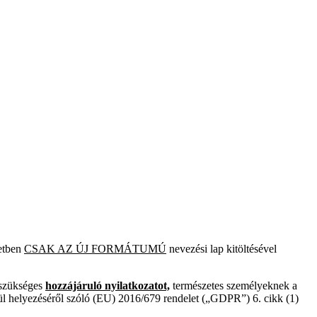
setben
CSAK AZ ÚJ FORMÁTUMÚ
nevezési lap kitöltésével
n szükséges
hozzájáruló nyilatkozatot,
természetes személyeknek a
vül helyezéséről szóló (EU) 2016/679 rendelet („GDPR”) 6. cikk (1)