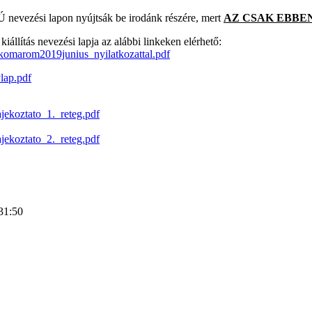
zési lapon nyújtsák be irodánk részére, mert
AZ CSAK EBBEN
lítás nevezési lapja az alábbi linkeken elérhető:
omarom2019junius_nyilatkozattal.pdf
lap.pdf
ekoztato_1._reteg.pdf
ekoztato_2._reteg.pdf
31:50