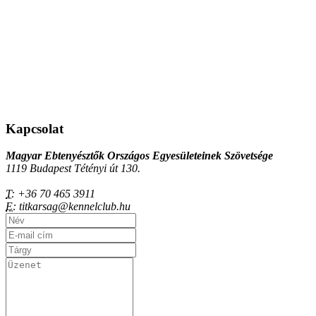
Kapcsolat
Magyar Ebtenyésztők Országos Egyesületeinek Szövetsége
1119 Budapest Tétényi út 130.
T:
+36 70 465 3911
E:
titkarsag@kennelclub.hu