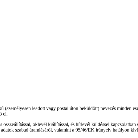
lapú (személyesen leadott vagy postai úton beküldött) nevezés minden e
ő el.
 összeállítással, oklevél kiállítással, és hírlevél küldéssel kapcsolatba
n adatok szabad áramlásáról, valamint a 95/46/EK irányelv hatályon kí