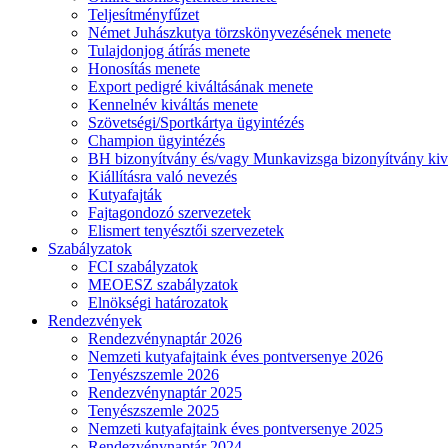
Teljesítményfűzet
Német Juhászkutya törzskönyvezésének menete
Tulajdonjog átírás menete
Honosítás menete
Export pedigré kiváltásának menete
Kennelnév kiváltás menete
Szövetségi/Sportkártya ügyintézés
Champion ügyintézés
BH bizonyítvány és/vagy Munkavizsga bizonyítvány kiv
Kiállításra való nevezés
Kutyafajták
Fajtagondozó szervezetek
Elismert tenyésztői szervezetek
Szabályzatok
FCI szabályzatok
MEOESZ szabályzatok
Elnökségi határozatok
Rendezvények
Rendezvénynaptár 2026
Nemzeti kutyafajtaink éves pontversenye 2026
Tenyészszemle 2026
Rendezvénynaptár 2025
Tenyészszemle 2025
Nemzeti kutyafajtaink éves pontversenye 2025
Rendezvénynaptár 2024