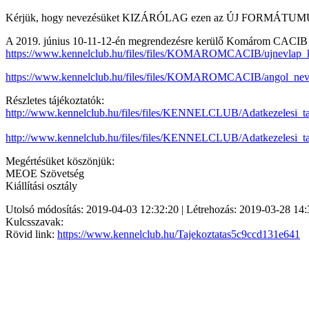
Kérjük, hogy nevezésüket KIZÁRÓLAG ezen az ÚJ FORMÁTUMÚ neve
A 2019. június 10-11-12-én megrendezésre kerülő Komárom CACIB kiál
https://www.kennelclub.hu/files/files/KOMAROMCACIB/ujnevlap_k
https://www.kennelclub.hu/files/files/KOMAROMCACIB/angol_nev
Részletes tájékoztatók:
http://www.kennelclub.hu/files/files/KENNELCLUB/Adatkezelesi_taj
http://www.kennelclub.hu/files/files/KENNELCLUB/Adatkezelesi_taj
Megértésüket köszönjük:
MEOE Szövetség
Kiállítási osztály
Utolsó módosítás: 2019-04-03 12:32:20 | Létrehozás: 2019-03-28 14:
Kulcsszavak:
Rövid link:
https://www.kennelclub.hu/Tajekoztatas5c9ccd131e641