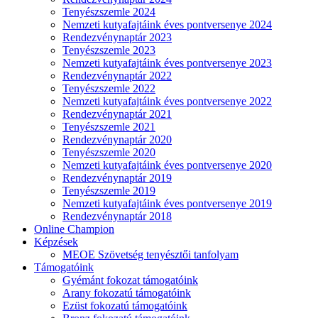
Tenyészszemle 2024
Nemzeti kutyafajtáink éves pontversenye 2024
Rendezvénynaptár 2023
Tenyészszemle 2023
Nemzeti kutyafajtáink éves pontversenye 2023
Rendezvénynaptár 2022
Tenyészszemle 2022
Nemzeti kutyafajtáink éves pontversenye 2022
Rendezvénynaptár 2021
Tenyészszemle 2021
Rendezvénynaptár 2020
Tenyészszemle 2020
Nemzeti kutyafajtáink éves pontversenye 2020
Rendezvénynaptár 2019
Tenyészszemle 2019
Nemzeti kutyafajtáink éves pontversenye 2019
Rendezvénynaptár 2018
Online Champion
Képzések
MEOE Szövetség tenyésztői tanfolyam
Támogatóink
Gyémánt fokozat támogatóink
Arany fokozatú támogatóink
Ezüst fokozatú támogatóink