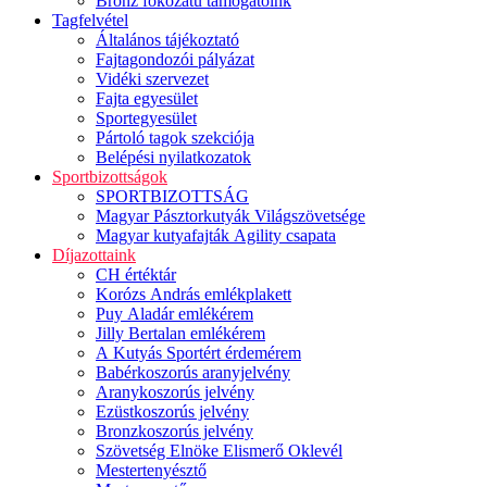
Bronz fokozatú támogatóink
Tagfelvétel
Általános tájékoztató
Fajtagondozói pályázat
Vidéki szervezet
Fajta egyesület
Sportegyesület
Pártoló tagok szekciója
Belépési nyilatkozatok
Sportbizottságok
SPORTBIZOTTSÁG
Magyar Pásztorkutyák Világszövetsége
Magyar kutyafajták Agility csapata
Díjazottaink
CH értéktár
Korózs András emlékplakett
Puy Aladár emlékérem
Jilly Bertalan emlékérem
A Kutyás Sportért érdemérem
Babérkoszorús aranyjelvény
Aranykoszorús jelvény
Ezüstkoszorús jelvény
Bronzkoszorús jelvény
Szövetség Elnöke Elismerő Oklevél
Mestertenyésztő