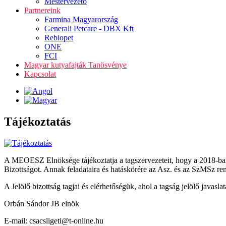
Mestervezető
Partnereink
Farmina Magyarország
Generali Petcare - DBX Kft
Rebiopet
ONE
FCI
Magyar kutyafajták Tanösvénye
Kapcsolat
Tájékoztatás
A MEOESZ Elnöksége tájékoztatja a tagszervezeteit, hogy a 2018-ban e
Bizottságot. Annak feladataira és hatáskörére az Asz. és az SzMSz re
A Jelölő bizottság tagjai és elérhetőségük, ahol a tagság jelölő javaslat
Orbán Sándor JB elnök
E-mail: csacsligeti@t-online.hu