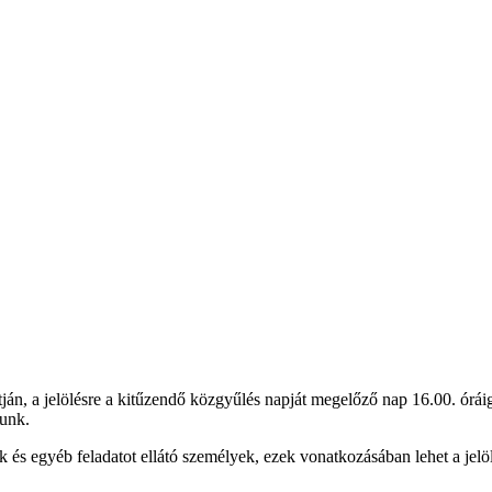
tján, a jelölésre a kitűzendő közgyűlés napját megelőző nap 16.00. órái
dunk.
lők és egyéb feladatot ellátó személyek, ezek vonatkozásában lehet a jel