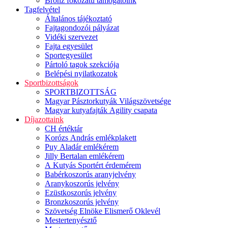
Bronz fokozatú támogatóink
Tagfelvétel
Általános tájékoztató
Fajtagondozói pályázat
Vidéki szervezet
Fajta egyesület
Sportegyesület
Pártoló tagok szekciója
Belépési nyilatkozatok
Sportbizottságok
SPORTBIZOTTSÁG
Magyar Pásztorkutyák Világszövetsége
Magyar kutyafajták Agility csapata
Díjazottaink
CH értéktár
Korózs András emlékplakett
Puy Aladár emlékérem
Jilly Bertalan emlékérem
A Kutyás Sportért érdemérem
Babérkoszorús aranyjelvény
Aranykoszorús jelvény
Ezüstkoszorús jelvény
Bronzkoszorús jelvény
Szövetség Elnöke Elismerő Oklevél
Mestertenyésztő