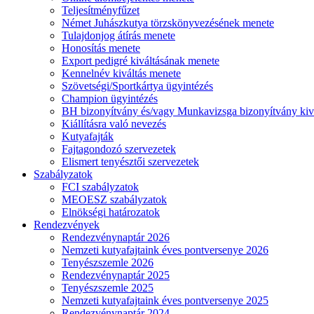
Teljesítményfűzet
Német Juhászkutya törzskönyvezésének menete
Tulajdonjog átírás menete
Honosítás menete
Export pedigré kiváltásának menete
Kennelnév kiváltás menete
Szövetségi/Sportkártya ügyintézés
Champion ügyintézés
BH bizonyítvány és/vagy Munkavizsga bizonyítvány kiv
Kiállításra való nevezés
Kutyafajták
Fajtagondozó szervezetek
Elismert tenyésztői szervezetek
Szabályzatok
FCI szabályzatok
MEOESZ szabályzatok
Elnökségi határozatok
Rendezvények
Rendezvénynaptár 2026
Nemzeti kutyafajtaink éves pontversenye 2026
Tenyészszemle 2026
Rendezvénynaptár 2025
Tenyészszemle 2025
Nemzeti kutyafajtaink éves pontversenye 2025
Rendezvénynaptár 2024