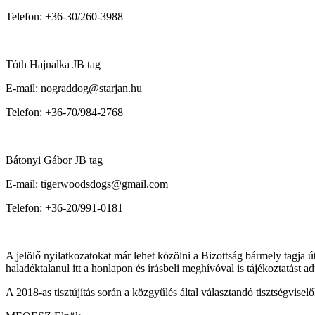
Telefon: +36-30/260-3988
Tóth Hajnalka JB tag
E-mail: nograddog@starjan.hu
Telefon: +36-70/984-2768
Bátonyi Gábor JB tag
E-mail: tigerwoodsdogs@gmail.com
Telefon: +36-20/991-0181
A jelölő nyilatkozatokat már lehet közölni a Bizottság bármely tagja ú
haladéktalanul itt a honlapon és írásbeli meghívóval is tájékoztatást a
A 2018-as tisztújítás során a közgyűlés által választandó tisztségvise