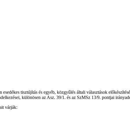
sedékes tisztújítás és egyéb, közgyűlés általi választások előkészítés
ndelkezései, különösen az Asz. 39/1. és az SzMSz 13/9. pontjai irányad
ait várják: