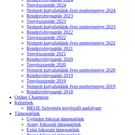
Tenyészszemle 2024
Nemzeti kutyafajtáink éves pontversenye 2024
Rendezvénynaptár 2023
Tenyészszemle 2023
Nemzeti kutyafajtáink éves pontversenye 2023
Rendezvénynaptár 2022
Tenyészszemle 2022
Nemzeti kutyafajtáink éves pontversenye 2022
Rendezvénynaptár 2021
Tenyészszemle 2021
Rendezvénynaptár 2020
Tenyészszemle 2020
Nemzeti kutyafajtáink éves pontversenye 2020
Rendezvénynaptár 2019
Tenyészszemle 2019
Nemzeti kutyafajtáink éves pontversenye 2019
Rendezvénynaptár 2018
Online Champion
Képzések
MEOE Szövetség tenyésztői tanfolyam
Támogatóink
Gyémánt fokozat támogatóink
Arany fokozatú támogatóink
Ezüst fokozatú támogatóink