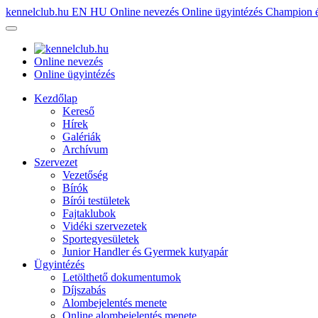
kennelclub.hu
EN
HU
Online nevezés
Online ügyintézés
Champion é
Online nevezés
Online ügyintézés
Kezdőlap
Kereső
Hírek
Galériák
Archívum
Szervezet
Vezetőség
Bírók
Bírói testületek
Fajtaklubok
Vidéki szervezetek
Sportegyesületek
Junior Handler és Gyermek kutyapár
Ügyintézés
Letölthető dokumentumok
Díjszabás
Alombejelentés menete
Online alombejelentés menete