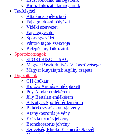
Ezüst fokozatú támogatóink
Bronz fokozatú támogatóink
Tagfelvétel
Általános tájékoztató
Fajtagondozói pályázat
Vidéki szervezet
Fajta egyesület
Sportegyesület
Pártoló tagok szekciója
Belépési nyilatkozatok
Sportbizottságok
SPORTBIZOTTSÁG
Magyar Pásztorkutyák Világszövetsége
Magyar kutyafajták Agility csapata
Díjazottaink
CH értéktár
Korózs András emlékplakett
Puy Aladár emlékérem
Jilly Bertalan emlékérem
A Kutyás Sportért érdemérem
Babérkoszorús aranyjelvény
Aranykoszorús jelvény
Ezüstkoszorús jelvény
Bronzkoszorús jelvény
Szövetség Elnöke Elismerő Oklevél