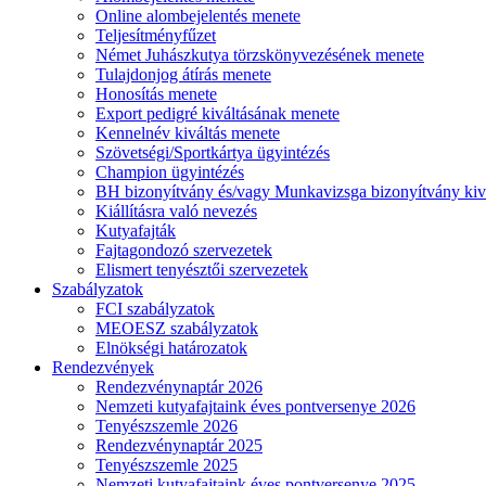
Online alombejelentés menete
Teljesítményfűzet
Német Juhászkutya törzskönyvezésének menete
Tulajdonjog átírás menete
Honosítás menete
Export pedigré kiváltásának menete
Kennelnév kiváltás menete
Szövetségi/Sportkártya ügyintézés
Champion ügyintézés
BH bizonyítvány és/vagy Munkavizsga bizonyítvány kiv
Kiállításra való nevezés
Kutyafajták
Fajtagondozó szervezetek
Elismert tenyésztői szervezetek
Szabályzatok
FCI szabályzatok
MEOESZ szabályzatok
Elnökségi határozatok
Rendezvények
Rendezvénynaptár 2026
Nemzeti kutyafajtaink éves pontversenye 2026
Tenyészszemle 2026
Rendezvénynaptár 2025
Tenyészszemle 2025
Nemzeti kutyafajtaink éves pontversenye 2025