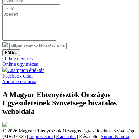
Küldés
Online nevezés
Online ügyintézés
Champion értéktár
Facebook oldal
Youtube csatorna
A Magyar Ebtenyésztők Országos
Egyesületeinek Szövetsége hivatalos
weboldala
© 2026 Magyar Ebtenyésztők Országos Egyesületeinek Szövetsége
(MEOESZ) |
Impresszum
|
Kapcsolat
| Készítette:
Simon Nándor,