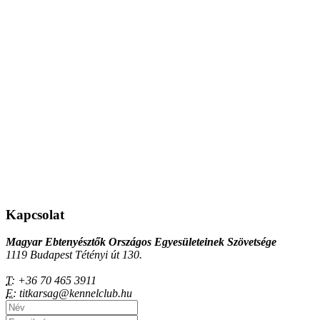
Kapcsolat
Magyar Ebtenyésztők Országos Egyesületeinek Szövetsége
1119 Budapest Tétényi út 130.
T:
+36 70 465 3911
E:
titkarsag@kennelclub.hu