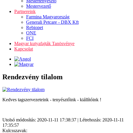
Mestertenyésztő
Mestervezető
Partnereink
Farmina Magyarország
Generali Petcare - DBX Kft
Rebiopet
ONE
FCI
Magyar kutyafajták Tanösvénye
Kapcsolat
Rendezvény tilalom
Kedves tagszervezeteink - tenyésztőink - kiállítóink !
Utolsó módosítás: 2020-11-11 17:38:37 | Létrehozás: 2020-11-11
17:35:57
Kulcsszavak: