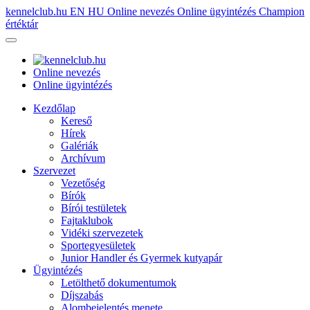
kennelclub.hu
EN
HU
Online nevezés
Online ügyintézés
Champion
értéktár
Online nevezés
Online ügyintézés
Kezdőlap
Kereső
Hírek
Galériák
Archívum
Szervezet
Vezetőség
Bírók
Bírói testületek
Fajtaklubok
Vidéki szervezetek
Sportegyesületek
Junior Handler és Gyermek kutyapár
Ügyintézés
Letölthető dokumentumok
Díjszabás
Alombejelentés menete