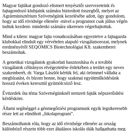
Magyar fajtákat gondozó elismert tenyésztői szervezeteink és
fajtagondozó klubjaink számára biztosított összegből, melyet az
Agrárminisztérium Szövetségünk kezelésébe adott, úgy gondolom,
hogy az idő rövidsége ellenére -mivel a programot csak július végén
tudtuk kezdeni- mindenki számára sikeresen végrehajtottuk.
Mind a kilenc magyar fajta vonatkozásában egyeztetve a fajtagazda
klubokkal elindult egy vérvételen alapuló vizsgálatsorozat, melynek
eredményéről SEQOMICS Biotechnológiai Kft. szakemberei
beszámoltak.
A genetikai vizsgálatok gyakorlati hasznosítása és a további
vizsgálatok célirányos elvégeztetése érdekében a terület egy neves
szakemberét, dr. Varga Lászlót kértük fel, aki örömmel vállalta a
megbízatást, és bízom benne, hogy szakmai együttműködésünk
hosszú éveken keresztül gyümölcsöző lesz.
Évtizedek óta téma Szövetségünknél nemzeti fajták népszerűsítési
kérdésköre.
Állami segítséggel a génmegőrzési programunk egyik legsikeresebb
része lett az elindított „Iskolaprogram”.
Beszámolhatok róla, hogy az idő rövidsége ellenére az ország
különböző részein több ezer általános iskolás diák hallgathatta meg