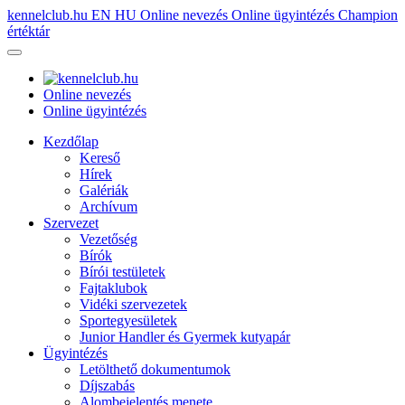
kennelclub.hu
EN
HU
Online nevezés
Online ügyintézés
Champion
értéktár
Online nevezés
Online ügyintézés
Kezdőlap
Kereső
Hírek
Galériák
Archívum
Szervezet
Vezetőség
Bírók
Bírói testületek
Fajtaklubok
Vidéki szervezetek
Sportegyesületek
Junior Handler és Gyermek kutyapár
Ügyintézés
Letölthető dokumentumok
Díjszabás
Alombejelentés menete