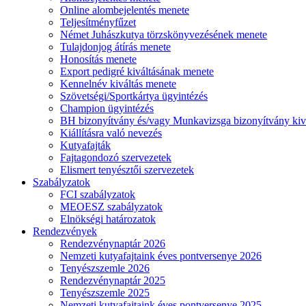
Online alombejelentés menete
Teljesítményfűzet
Német Juhászkutya törzskönyvezésének menete
Tulajdonjog átírás menete
Honosítás menete
Export pedigré kiváltásának menete
Kennelnév kiváltás menete
Szövetségi/Sportkártya ügyintézés
Champion ügyintézés
BH bizonyítvány és/vagy Munkavizsga bizonyítvány kiv
Kiállításra való nevezés
Kutyafajták
Fajtagondozó szervezetek
Elismert tenyésztői szervezetek
Szabályzatok
FCI szabályzatok
MEOESZ szabályzatok
Elnökségi határozatok
Rendezvények
Rendezvénynaptár 2026
Nemzeti kutyafajtaink éves pontversenye 2026
Tenyészszemle 2026
Rendezvénynaptár 2025
Tenyészszemle 2025
Nemzeti kutyafajtaink éves pontversenye 2025