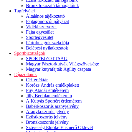
Ezüst fokozatú támogatóink
Bronz fokozatú támogatóink
Tagfelvétel
Általános tájékoztató
Fajtagondozói pályázat
Vidéki szervezet
Fajta egyesület
Sportegyesület
Pártoló tagok szekciója
Belépési nyilatkozatok
Sportbizottságok
SPORTBIZOTTSÁG
Magyar Pásztorkutyák Világszövetsége
Magyar kutyafajták Agility csapata
Díjazottaink
CH értéktár
Korózs András emlékplakett
Puy Aladár emlékérem
Jilly Bertalan emlékérem
A Kutyás Sportért érdemérem
Babérkoszorús aranyjelvény
Aranykoszorús jelvény
Ezüstkoszorús jelvény
Bronzkoszorús jelvény
Szövetség Elnöke Elismerő Oklevél