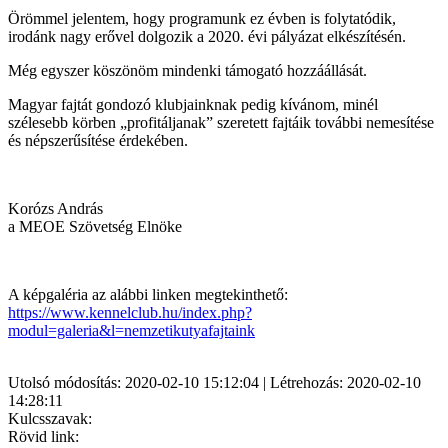
Örömmel jelentem, hogy programunk ez évben is folytatódik,
irodánk nagy erővel dolgozik a 2020. évi pályázat elkészítésén.
Még egyszer köszönöm mindenki támogató hozzáállását.
Magyar fajtát gondozó klubjainknak pedig kívánom, minél
szélesebb körben „profitáljanak” szeretett fajtáik további nemesítése
és népszerűsítése érdekében.
Korózs András
a MEOE Szövetség Elnöke
A képgaléria az alábbi linken megtekinthető:
https://www.kennelclub.hu/index.php?
modul=galeria&l=nemzetikutyafajtaink
Utolsó módosítás: 2020-02-10 15:12:04 | Létrehozás: 2020-02-10
14:28:11
Kulcsszavak:
Rövid link: