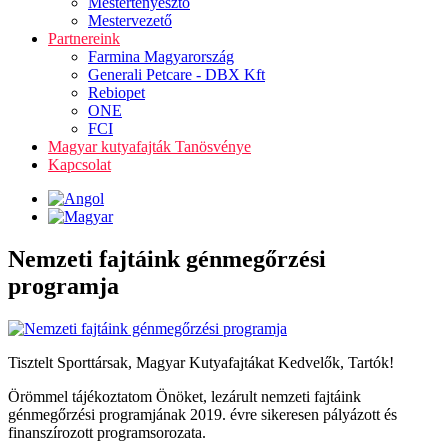
Mestertenyésztő
Mestervezető
Partnereink
Farmina Magyarország
Generali Petcare - DBX Kft
Rebiopet
ONE
FCI
Magyar kutyafajták Tanösvénye
Kapcsolat
Nemzeti fajtáink génmegőrzési
programja
Tisztelt Sporttársak, Magyar Kutyafajtákat Kedvelők, Tartók!
Örömmel tájékoztatom Önöket, lezárult nemzeti fajtáink
génmegőrzési programjának 2019. évre sikeresen pályázott és
finanszírozott programsorozata.