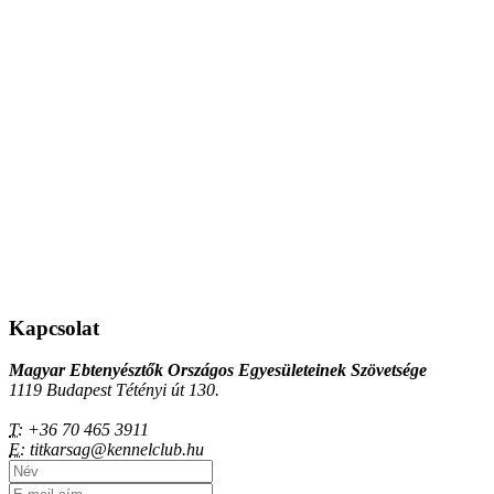
Kapcsolat
Magyar Ebtenyésztők Országos Egyesületeinek Szövetsége
1119 Budapest Tétényi út 130.
T:
+36 70 465 3911
E:
titkarsag@kennelclub.hu