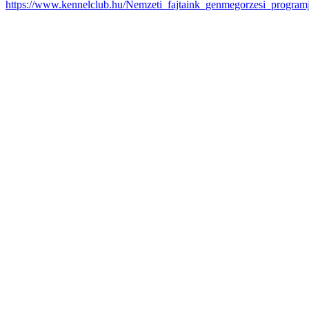
https://www.kennelclub.hu/Nemzeti_fajtaink_genmegorzesi_program