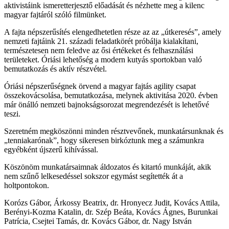
aktivistáink ismeretterjesztő előadását és nézhette meg a kilenc
magyar fajtáról szóló filmünket.
A fajta népszerűsítés elengedhetetlen része az az „útkeresés”, amely
nemzeti fajtáink 21. századi feladatkörét próbálja kialakítani,
természetesen nem feledve az ősi értékeket és felhasználási
területeket. Óriási lehetőség a modern kutyás sportokban való
bemutatkozás és aktív részvétel.
Óriási népszerűségnek örvend a magyar fajtás agility csapat
összekovácsolása, bemutatkozása, melynek aktivitása 2020. évben
már önálló nemzeti bajnokságsorozat megrendezését is lehetővé
teszi.
Szeretném megköszönni minden résztvevőnek, munkatársunknak és
„tenniakarónak”, hogy sikeresen birkóztunk meg a számunkra
egyébként újszerű kihívással.
Köszönöm munkatársaimnak áldozatos és kitartó munkáját, akik
nem szűnő lelkesedéssel sokszor egymást segítették át a
holtpontokon.
Korózs Gábor, Árkossy Beatrix, dr. Hronyecz Judit, Kovács Attila,
Berényi-Kozma Katalin, dr. Szép Beáta, Kovács Ágnes, Burunkai
Patrícia, Csejtei Tamás, dr. Kovács Gábor, dr. Nagy István