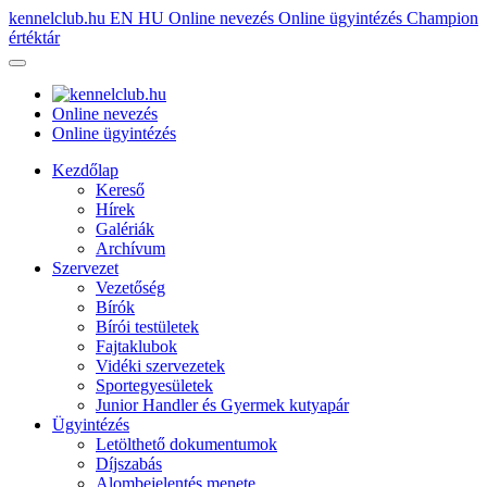
kennelclub.hu
EN
HU
Online nevezés
Online ügyintézés
Champion
értéktár
Online nevezés
Online ügyintézés
Kezdőlap
Kereső
Hírek
Galériák
Archívum
Szervezet
Vezetőség
Bírók
Bírói testületek
Fajtaklubok
Vidéki szervezetek
Sportegyesületek
Junior Handler és Gyermek kutyapár
Ügyintézés
Letölthető dokumentumok
Díjszabás
Alombejelentés menete