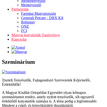
Mestertenyésztő
Mestervezető
Partnereink
Farmina Magyarország
Generali Petcare - DBX Kft
Rebiopet
ONE
FCI
Magyar kutyafajták Tanösvénye
Kapcsolat
Szeminárium
Tisztelt Tenyésztők, Fajtagondozó Szervezetek Képviselői,
Érdeklődők!
A Magyar Kisállat Ortopédiai Egyesület olyan kétnapos
szemináriumot rendez, amely nyitott tenyésztők, sőt egyszerű
érdeklődő kutyatartók számára is. A téma pedig a legfontosabb:
Mindent a csípő- és könyökízületi diszpláziáról.