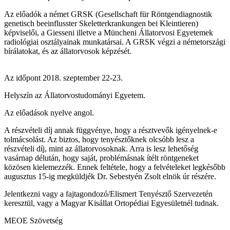
Az előadók a német GRSK (Gesellschaft für Röntgendiagnostik
genetisch beeinflusster Skeletterkrankungen bei Kleintieren)
képviselői, a Giesseni illetve a Müncheni Állatorvosi Egyetemek
radiológiai osztályainak munkatársai. A GRSK végzi a németországi
bírálatokat, és az állatorvosok képzését.
Az időpont 2018. szeptember 22-23.
Helyszín az Állatorvostudományi Egyetem.
Az előadások nyelve angol.
A részvételi díj annak függvénye, hogy a résztvevők igényelnek-e
tolmácsolást. Az biztos, hogy tenyésztőknek olcsóbb lesz a
részvételi díj, mint az állatorvosoknak. Arra is lesz lehetőség
vasárnap délután, hogy saját, problémásnak ítélt röntgeneket
közösen kielemezzék. Ennek feltétele, hogy a felvételeket legkésőbb
augusztus 15-ig megküldjék Dr. Sebestyén Zsolt elnök úr részére.
Jelentkezni vagy a fajtagondozó/Elismert Tenyésztő Szervezetén
keresztül, vagy a Magyar Kisállat Ortopédiai Egyesületnél tudnak.
MEOE Szövetség