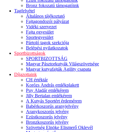
Ezüst fokozatú támogatóink
Bronz fokozatú támogatóink
Tagfelvétel
Általános tájékoztató
Fajtagondozói pályázat
Vidéki szervezet
Fajta egyesület
Sportegyesület
Pártoló tagok szekciója
Belépési nyilatkozatok
Sportbizottságok
SPORTBIZOTTSÁG
Magyar Pásztorkutyák Világszövetsége
Magyar kutyafajták Agility csapata
Díjazottaink
CH értéktár
Korózs András emlékplakett
Puy Aladár emlékérem
Jilly Bertalan emlékérem
A Kutyás Sportért érdemérem
Babérkoszorús aranyjelvény
Aranykoszorús jelvény
Ezüstkoszorús jelvény
Bronzkoszorús jelvény
Szövetség Elnöke Elismerő Oklevél