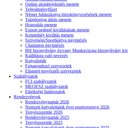
Online alombejelentés menete
Teljesítményfűzet
Német Juhászkutya törzskönyvezésének menete
Tulajdonjog átírás menete
Honosítás menete
Export pedigré kiváltásának menete
Kennelnév kiváltás menete
Szövetségi/Sportkártya ügyintézés
Champion ügyintézés
BH bizonyítvány és/vagy Munkavizsga bizonyítvány kiv
Kiállításra való nevezés
Kutyafajták
Fajtagondozó szervezetek
Elismert tenyésztői szervezetek
Szabályzatok
FCI szabályzatok
MEOESZ szabályzatok
Elnökségi határozatok
Rendezvények
Rendezvénynaptár 2026
Nemzeti kutyafajtaink éves pontversenye 2026
Tenyészszemle 2026
Rendezvénynaptár 2025
Tenyészszemle 2025
Nemzeti kutyafajtaink éves pontversenye 2025