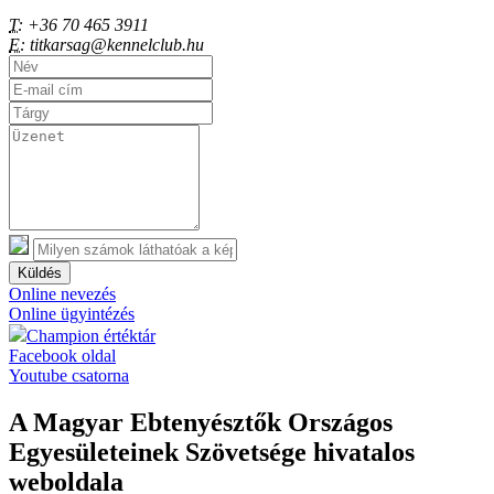
T:
+36 70 465 3911
E:
titkarsag@kennelclub.hu
Küldés
Online nevezés
Online ügyintézés
Champion értéktár
Facebook oldal
Youtube csatorna
A Magyar Ebtenyésztők Országos
Egyesületeinek Szövetsége hivatalos
weboldala