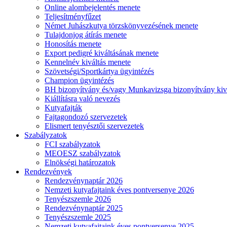
Online alombejelentés menete
Teljesítményfűzet
Német Juhászkutya törzskönyvezésének menete
Tulajdonjog átírás menete
Honosítás menete
Export pedigré kiváltásának menete
Kennelnév kiváltás menete
Szövetségi/Sportkártya ügyintézés
Champion ügyintézés
BH bizonyítvány és/vagy Munkavizsga bizonyítvány kiv
Kiállításra való nevezés
Kutyafajták
Fajtagondozó szervezetek
Elismert tenyésztői szervezetek
Szabályzatok
FCI szabályzatok
MEOESZ szabályzatok
Elnökségi határozatok
Rendezvények
Rendezvénynaptár 2026
Nemzeti kutyafajtaink éves pontversenye 2026
Tenyészszemle 2026
Rendezvénynaptár 2025
Tenyészszemle 2025
Nemzeti kutyafajtaink éves pontversenye 2025