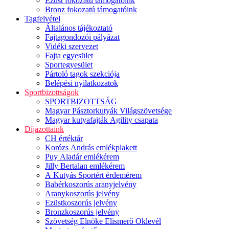
Ezüst fokozatú támogatóink
Bronz fokozatú támogatóink
Tagfelvétel
Általános tájékoztató
Fajtagondozói pályázat
Vidéki szervezet
Fajta egyesület
Sportegyesület
Pártoló tagok szekciója
Belépési nyilatkozatok
Sportbizottságok
SPORTBIZOTTSÁG
Magyar Pásztorkutyák Világszövetsége
Magyar kutyafajták Agility csapata
Díjazottaink
CH értéktár
Korózs András emlékplakett
Puy Aladár emlékérem
Jilly Bertalan emlékérem
A Kutyás Sportért érdemérem
Babérkoszorús aranyjelvény
Aranykoszorús jelvény
Ezüstkoszorús jelvény
Bronzkoszorús jelvény
Szövetség Elnöke Elismerő Oklevél