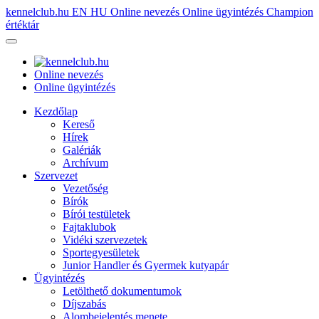
kennelclub.hu
EN
HU
Online nevezés
Online ügyintézés
Champion
értéktár
Online nevezés
Online ügyintézés
Kezdőlap
Kereső
Hírek
Galériák
Archívum
Szervezet
Vezetőség
Bírók
Bírói testületek
Fajtaklubok
Vidéki szervezetek
Sportegyesületek
Junior Handler és Gyermek kutyapár
Ügyintézés
Letölthető dokumentumok
Díjszabás
Alombejelentés menete