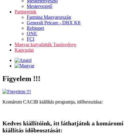
Mestertenyésztő
Mestervezető
Partnereink
Farmina Magyarország
Generali Petcare - DBX Kft
Rebiopet
ONE
FCI
Magyar kutyafajták Tanösvénye
Kapcsolat
Figyelem !!!
Komárom CACIB kiállítás programja, időbeosztása:
Kedves kiállítóink, itt láthatjátok a komáromi
kiállítás időbeosztását: