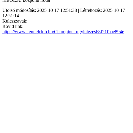
MEOESZ központi iroda
Utolsó módosítás: 2025-10-17 12:51:38 | Létrehozás: 2025-10-17
12:51:14
Kulcsszavak:
Rövid link:
https://www.kennelclub.hu/Champion_ugyintezes68f21fbae894e