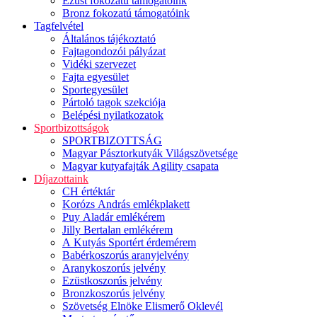
Ezüst fokozatú támogatóink
Bronz fokozatú támogatóink
Tagfelvétel
Általános tájékoztató
Fajtagondozói pályázat
Vidéki szervezet
Fajta egyesület
Sportegyesület
Pártoló tagok szekciója
Belépési nyilatkozatok
Sportbizottságok
SPORTBIZOTTSÁG
Magyar Pásztorkutyák Világszövetsége
Magyar kutyafajták Agility csapata
Díjazottaink
CH értéktár
Korózs András emlékplakett
Puy Aladár emlékérem
Jilly Bertalan emlékérem
A Kutyás Sportért érdemérem
Babérkoszorús aranyjelvény
Aranykoszorús jelvény
Ezüstkoszorús jelvény
Bronzkoszorús jelvény
Szövetség Elnöke Elismerő Oklevél