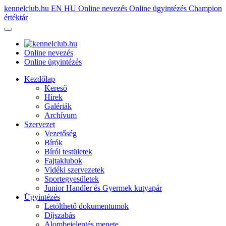
kennelclub.hu
EN
HU
Online nevezés
Online ügyintézés
Champion
értéktár
Online nevezés
Online ügyintézés
Kezdőlap
Kereső
Hírek
Galériák
Archívum
Szervezet
Vezetőség
Bírók
Bírói testületek
Fajtaklubok
Vidéki szervezetek
Sportegyesületek
Junior Handler és Gyermek kutyapár
Ügyintézés
Letölthető dokumentumok
Díjszabás
Alombejelentés menete