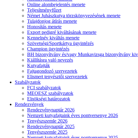
Online alombejelentés menete
Teljesítményfűzet
Német Juhászkutya törzskönyvezésének menete
Tulajdonjog átírás menete
Honosítás menete
Export pedigré kiváltásának menete
Kennelnév kiváltás menete
Szövetségi/Sportkártya ügyintézés
Champion ügyintézés
BH bizonyítvány és/vagy Munkavizsga bizonyítvány kiv
Kiállításra való nevezés
Kutyafajták
Fajtagondozó szervezetek
Elismert tenyésztői szervezetek
Szabályzatok
FCI szabályzatok
MEOESZ szabályzatok
Elnökségi határozatok
Rendezvények
Rendezvénynaptár 2026
Nemzeti kutyafajtaink éves pontversenye 2026
Tenyészszemle 2026
Rendezvénynaptár 2025
Tenyészszemle 2025
Nemzeti kutyafajtaink éves pontversenye 2025