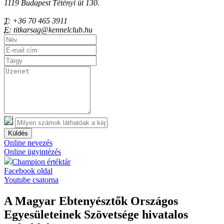
1119 Budapest Tétényi út 130.
T:
+36 70 465 3911
E:
titkarsag@kennelclub.hu
Küldés
Online nevezés
Online ügyintézés
Champion értéktár
Facebook oldal
Youtube csatorna
A Magyar Ebtenyésztők Országos
Egyesületeinek Szövetsége hivatalos