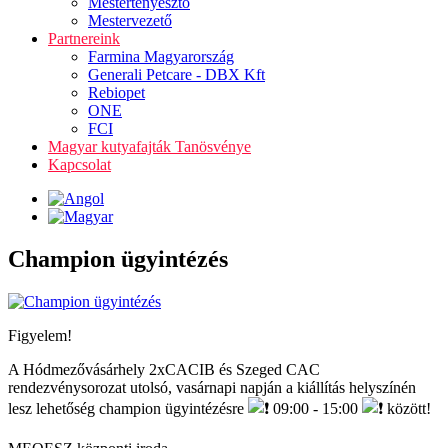
Mestertenyésztő
Mestervezető
Partnereink
Farmina Magyarország
Generali Petcare - DBX Kft
Rebiopet
ONE
FCI
Magyar kutyafajták Tanösvénye
Kapcsolat
Champion ügyintézés
Figyelem!
A Hódmezővásárhely 2xCACIB és Szeged CAC
rendezvénysorozat utolsó, vasárnapi napján a kiállítás helyszínén
lesz lehetőség champion ügyintézésre
09:00 - 15:00
között!