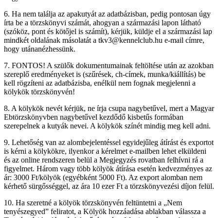
6. Ha nem találja az apakutyát az adatbázisban, pedig pontosan úgy
írta be a törzskönyvi számát, ahogyan a származási lapon látható
(szóköz, pont és kötőjel is számít), kérjük, küldje el a származási lap
mindkét oldalának másolatát a tkv3@kennelclub.hu e-mail címre,
hogy utánanézhessünk.
7. FONTOS! A szülők dokumentumainak feltöltése után az azokban
szereplő eredményeket is (szűrések, ch-címek, munka/kiállítás) be
kell rögzíteni az adatbázisba, enélkül nem fognak megjelenni a
kölykök törzskönyvén!
8. A kölykök nevét kérjük, ne írja csupa nagybetűvel, mert a Magyar
Ebtörzskönyvben nagybetűvel kezdődő kisbetűs formában
szerepelnek a kutyák nevei. A kölykök színét mindig meg kell adni.
9. Lehetőség van az alombejelentéssel egyidejűleg átírást és exportot
is kérni a kölykökre, ilyenkor a kérelmet e-mailben lehet elküldeni
és az online rendszeren belül a Megjegyzés rovatban felhívni rá a
figyelmet. Három vagy több kölyök átírása esetén kedvezményes az
ár: 3000 Ft/kölyök (egyébként 5000 Ft). Az export alomban nem
kérhető sürgősséggel, az ára 10 ezer Ft a törzskönyvezési díjon felül.
10. Ha szeretné a kölyök törzskönyvén feltüntetni a „Nem
tenyészegyed” feliratot, a Kölyök hozzáadása ablakban válassza a