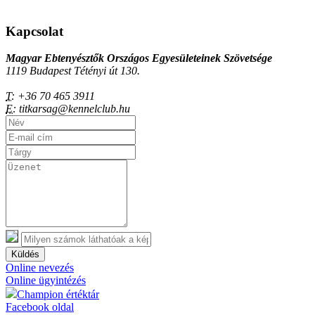
Kapcsolat
Magyar Ebtenyésztők Országos Egyesületeinek Szövetsége
1119 Budapest Tétényi út 130.
T:
+36 70 465 3911
E:
titkarsag@kennelclub.hu
Küldés
Online nevezés
Online ügyintézés
Champion értéktár
Facebook oldal