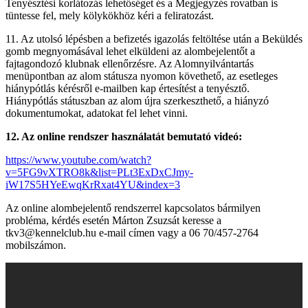
Tenyésztési korlátozás lehetőséget és a Megjegyzés rovatban is
tüntesse fel, mely kölykökhöz kéri a feliratozást.
11. Az utolsó lépésben a befizetés igazolás feltöltése után a Beküldés
gomb megnyomásával lehet elküldeni az alombejelentőt a
fajtagondozó klubnak ellenőrzésre. Az Alomnyilvántartás
menüpontban az alom státusza nyomon követhető, az esetleges
hiánypótlás kérésről e-mailben kap értesítést a tenyésztő.
Hiánypótlás státuszban az alom újra szerkeszthető, a hiányzó
dokumentumokat, adatokat fel lehet vinni.
12. Az online rendszer használatát bemutató videó:
https://www.youtube.com/watch?
v=5FG9vXTRO8k&list=PLt3ExDxCJmy-
iW17S5HYeEwqKrRxat4YU&index=3
Az online alombejelentő rendszerrel kapcsolatos bármilyen
probléma, kérdés esetén Márton Zsuzsát keresse a
tkv3@kennelclub.hu e-mail címen vagy a 06 70/457-2764
mobilszámon.