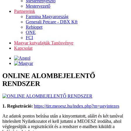
Mestertenyésztő
Mestervezető
Partnereink
Farmina Magyarország
Generali Petcare - DBX Kft
Rebiopet
ONE
FCI
Magyar kutyafajták Tanösvénye
Kapcsolat
ONLINE ALOMBEJELENTŐ
RENDSZER
1. Regisztráció:
https://tirr.meoesz.hu/index.php?m=ugyintezes
Az adatok pontos beírása után a kinyomtatott, aláírt és két tanúval
hitelesített Nyilatkozatot el kell juttatni a MEOESZ irodába, ahol
véglegesítjük a regisztrációt és a rendszer e-mailben kiküldi a