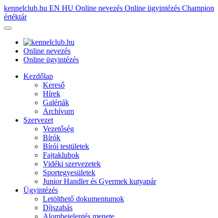
kennelclub.hu
EN
HU
Online nevezés
Online ügyintézés
Champion
értéktár
Online nevezés
Online ügyintézés
Kezdőlap
Kereső
Hírek
Galériák
Archívum
Szervezet
Vezetőség
Bírók
Bírói testületek
Fajtaklubok
Vidéki szervezetek
Sportegyesületek
Junior Handler és Gyermek kutyapár
Ügyintézés
Letölthető dokumentumok
Díjszabás
Alombejelentés menete