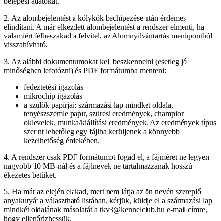
belépési adatokat.
2. Az alombejelentést a kölykök bechipezése után érdemes
elindítani. A már elkezdett alombejelentést a rendszer elmenti, ha
valamiért félbeszakad a felvitel, az Alomnyilvántartás menüpontból
visszahívható.
3. Az alábbi dokumentumokat kell beszkennelni (esetleg jó
minőségben lefotózni) és PDF formátumba menteni:
fedeztetési igazolás
mikrochip igazolás
a szülők papírjai: származási lap mindkét oldala,
tenyészszemle papír, szűrési eredmények, champion
oklevelek, munka/kiállítási eredmények. Az eredmények típus
szerint lehetőleg egy fájlba kerüljenek a könnyebb
kezelhetőség érdekében.
4. A rendszer csak PDF formátumot fogad el, a fájméret ne legyen
nagyobb 10 MB-nál és a fájlnevek ne tartalmazzanak hosszú
ékezetes betűket.
5. Ha már az elején elakad, mert nem látja az ön nevén szereplő
anyakutyát a választható listában, kérjük, küldje el a származási lap
mindkét oldalának másolatát a tkv3@kennelclub.hu e-mail címre,
hogy ellenőrizhessük.