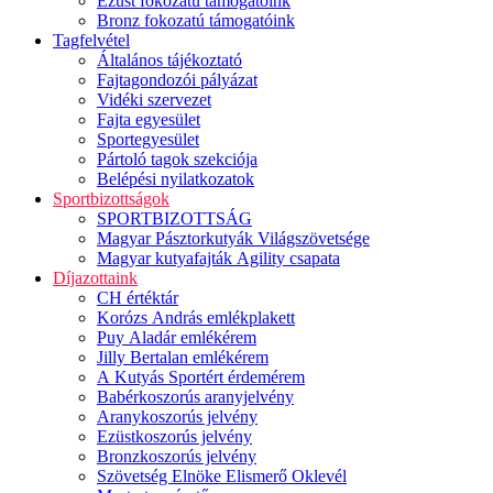
Ezüst fokozatú támogatóink
Bronz fokozatú támogatóink
Tagfelvétel
Általános tájékoztató
Fajtagondozói pályázat
Vidéki szervezet
Fajta egyesület
Sportegyesület
Pártoló tagok szekciója
Belépési nyilatkozatok
Sportbizottságok
SPORTBIZOTTSÁG
Magyar Pásztorkutyák Világszövetsége
Magyar kutyafajták Agility csapata
Díjazottaink
CH értéktár
Korózs András emlékplakett
Puy Aladár emlékérem
Jilly Bertalan emlékérem
A Kutyás Sportért érdemérem
Babérkoszorús aranyjelvény
Aranykoszorús jelvény
Ezüstkoszorús jelvény
Bronzkoszorús jelvény
Szövetség Elnöke Elismerő Oklevél