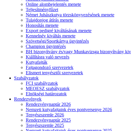
Online alombejelentés menete
Teljesítményfűzet
Német Juhászkutya törzskönyvezésének menete
Tulajdonjog átírás menete
Honosítás menete
Export pedigré kiváltásának menete
Kennelnév kiváltás menete
Szövetségi/Sportkártya ügyintézés
Champion ügyintézés
BH bizonyítvány és/vagy Munkavizsga bizonyítvány kiv
Kiállításra való nevezés
Kutyafajták
Fajtagondozó szervezetek
Elismert tenyésztői szervezetek
Szabályzatok
FCI szabályzatok
MEOESZ szabályzatok
Elnökségi határozatok
Rendezvények
Rendezvénynaptár 2026
Nemzeti kutyafajtaink éves pontversenye 2026
Tenyészszemle 2026
Rendezvénynaptár 2025
Tenyészszemle 2025
Nemzeti kutyafajtaink éves pontversenye 2025