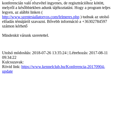
konferencián való részvétel ingyenes, de regisztrációhoz kötött,
melyről a későbbiekben adunk tájékoztatást. Hogy a program teljes
legyen, az alábbi linken (
http://www.szentesiallatorvos.com/felmeres.php
) tudnak az utolsó
előadás témájáról szavazni. Bővebb információ a +36302784597
számon kérhető
Mindenkit várunk szeretettel.
Utolsó módosítás: 2018-07-26 13:35:24 | Létrehozás: 2017-08-11
09:34:22
Kulcsszavak:
Rövid link:
https://www.kennelclub.hu/Konferencia-20170904-
update