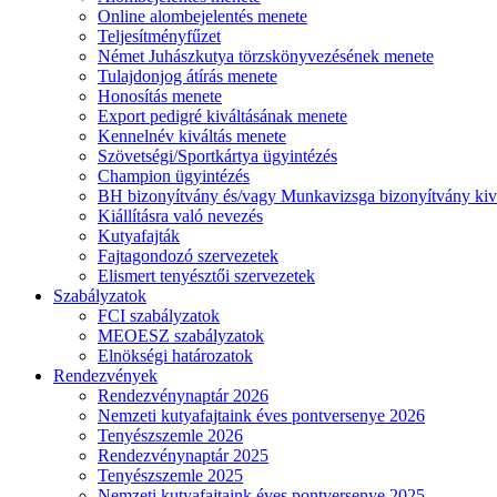
Online alombejelentés menete
Teljesítményfűzet
Német Juhászkutya törzskönyvezésének menete
Tulajdonjog átírás menete
Honosítás menete
Export pedigré kiváltásának menete
Kennelnév kiváltás menete
Szövetségi/Sportkártya ügyintézés
Champion ügyintézés
BH bizonyítvány és/vagy Munkavizsga bizonyítvány kiv
Kiállításra való nevezés
Kutyafajták
Fajtagondozó szervezetek
Elismert tenyésztői szervezetek
Szabályzatok
FCI szabályzatok
MEOESZ szabályzatok
Elnökségi határozatok
Rendezvények
Rendezvénynaptár 2026
Nemzeti kutyafajtaink éves pontversenye 2026
Tenyészszemle 2026
Rendezvénynaptár 2025
Tenyészszemle 2025
Nemzeti kutyafajtaink éves pontversenye 2025