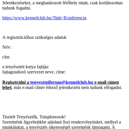
Jelentkezéseket, a meghatározott férőhely miatt, csak korlátozottan
tudunk fogadni.
https://www.kennelclub.hu/?link=Konferencia
A regisztrációhoz szükséges adatok
Név:
cím:
a tenyésztett kutya fajtája:
fajtagondozó szervezet neve, címe:
Regisztrálni a
tenyesztoiforum@kennelclub.hu
e-mail címen
lehet
, más e-mail címre érkező jelentkezést nem tudunk elfogadni.
Tisztelt Tenyésztők, Tulajdonosok!
Szeretnénk figyelmükbe ajánlani őszi rendezvényünket, mellyel a
munkájukat, a tenyésztés sikerességét szeretnénk támogatni. A