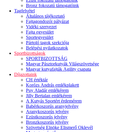
Ezüst fokozatú támogatóink
Bronz fokozatú támogatóink
Tagfelvétel
Általános tájékoztató
Fajtagondozói pályázat
Vidéki szervezet
Fajta egyesület
Sportegyesület
Pártoló tagok szekciója
Belépési nyilatkozatok
Sportbizottságok
SPORTBIZOTTSÁG
Magyar Pásztorkutyák Világszövetsége
Magyar kutyafajták Agility csapata
Díjazottaink
CH értéktár
Korózs András emlékplakett
Puy Aladár emlékérem
Jilly Bertalan emlékérem
A Kutyás Sportért érdemérem
Babérkoszorús aranyjelvény
Aranykoszorús jelvény
Ezüstkoszorús jelvény
Bronzkoszorús jelvény
Szövetség Elnöke Elismerő Oklevél