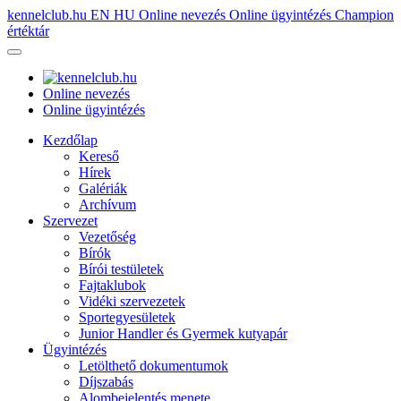
kennelclub.hu
EN
HU
Online nevezés
Online ügyintézés
Champion
értéktár
Online nevezés
Online ügyintézés
Kezdőlap
Kereső
Hírek
Galériák
Archívum
Szervezet
Vezetőség
Bírók
Bírói testületek
Fajtaklubok
Vidéki szervezetek
Sportegyesületek
Junior Handler és Gyermek kutyapár
Ügyintézés
Letölthető dokumentumok
Díjszabás
Alombejelentés menete