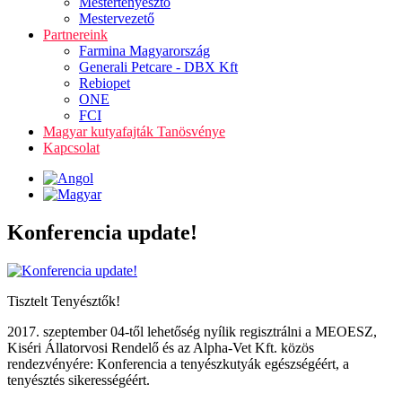
Mestertenyésztő
Mestervezető
Partnereink
Farmina Magyarország
Generali Petcare - DBX Kft
Rebiopet
ONE
FCI
Magyar kutyafajták Tanösvénye
Kapcsolat
Konferencia update!
Tisztelt Tenyésztők!
2017. szeptember 04-től lehetőség nyílik regisztrálni a MEOESZ,
Kiséri Állatorvosi Rendelő és az Alpha-Vet Kft. közös
rendezvényére: Konferencia a tenyészkutyák egészségéért, a
tenyésztés sikerességéért.